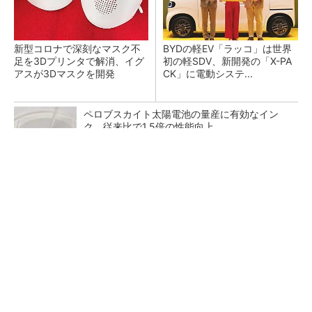
新型コロナで深刻なマスク不
BYDの軽EV「ラッコ」は世界
足を3Dプリンタで解消、イグ
初の軽SDV、新開発の「X-PA
アスが3Dマスクを開発
CK」に電動システ...
ペロブスカイト太陽電池の量産に有効なイン
ク、従来比で1.5倍の性能向上
【見城徹×藤田晋】AI時代でも変わらない経営
者の本質
PR(FINCHI on GOETHE)
【レベル14】生成AIを味方に、3D CADを使い
こなそう！