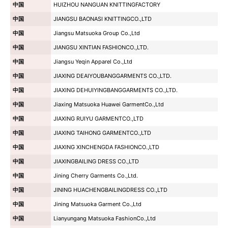
中国
HUIZHOU NANGUAN KNITTINGFACTORY
中国
JIANGSU BAONASI KNITTINGCO.,LTD
中国
Jiangsu Matsuoka Group Co.,Ltd
中国
JIANGSU XINTIAN FASHIONCO.,LTD.
中国
Jiangsu Yeqin Apparel Co.,Ltd
中国
JIAXING DEAIYOUBANGGARMENTS CO.,LTD.
中国
JIAXING DEHUIYINGBANGGARMENTS CO.,LTD.
中国
Jiaxing Matsuoka Huawei GarmentCo.,Ltd
中国
JIAXING RUIYU GARMENTCO.,LTD
中国
JIAXING TAIHONG GARMENTCO.,LTD
中国
JIAXING XINCHENGDA FASHIONCO.,LTD
中国
JIAXINGBAILING DRESS CO.,LTD
中国
Jining Cherry Garments Co.,Ltd.
中国
JINING HUACHENGBAILINGDRESS CO.,LTD
中国
Jining Matsuoka Garment Co.,Ltd
中国
Lianyungang Matsuoka FashionCo.,Ltd