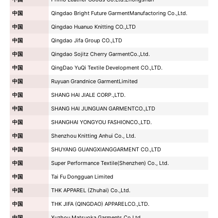
中国
Qingdao Bright Future GarmentManufactoring Co.,Ltd.
中国
Qingdao Huanuo Knitting CO.,LTD
中国
Qingdao Jifa Group CO.,LTD
中国
Qingdao Sojitz Cherry GarmentCo.,Ltd.
中国
QingDao YuQi Textile Development CO.,LTD.
中国
Ruyuan Grandnice GarmentLimited
中国
SHANG HAI JIALE CORP.,LTD.
中国
SHANG HAI JUNGUAN GARMENTCO.,LTD
中国
SHANGHAI YONGYOU FASHIONCO.,LTD.
中国
Shenzhou Knitting Anhui Co., Ltd.
中国
SHUYANG GUANGXIANGGARMENT CO.,LTD
中国
Super Performance Textile(Shenzhen) Co., Ltd.
中国
Tai Fu Dongguan Limited
中国
THK APPAREL (Zhuhai) Co.,Ltd.
中国
THK JIFA (QINGDAO) APPARELCO.,LTD.
中国
Xuzhou Matsuoka Garments Co.Ltd.