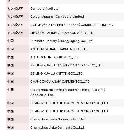
ュ
カンボジア
Cambo Unisoll Ltd.
カンボジア
Golden Apparel (Cambodia)Limited
カンボジア
GOLDFAME STAR ENTERPRISES( CAMBODIA ) LIMITED
カンボジア
JIFA S.OK GARMENT(CAMBODIA) CO.,LTD
中国
Okamoto Hosiery (Zhangjiagang)Co., Ltd
中国
ANHUI NEW JIALE GARMENTCO.,LTD
中国
ANHUI XINLIN FASHION CO.,LTD.
中国
BEIJING KUAILU INDUSTRY ANDTRADE CO.,LTD.
中国
BEIJING KUAILU KNITTINGCO.,LTD.
中国
CHANGZHOU ANAIY GARMENTCO.,LTD
中国
Changzhou Huacheng FactoryChenfeng (Jiangsu)
ApparelCo.,Ltd.
中国
CHANGZHOU HUALIDAGARMENTS GROUP CO.,LTD
中国
CHANGZHOU HUALIDAGARMENTS GROUP CO.,LTD
中国
Changzhou Jieda Garments Co.,Ltd.
中国
Changzhou Jieke Garments Co.,Ltd.