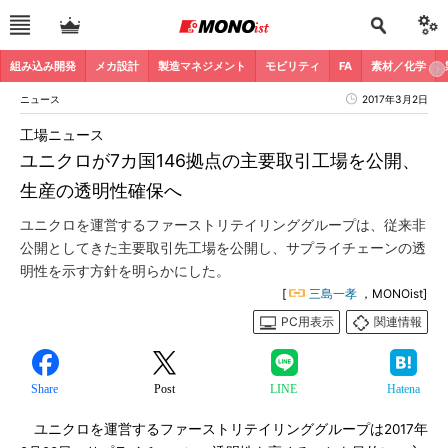
組み込み開発
メカ設計
製造マネジメント
モビリティ
FA
素材／化学
ニュース
2017年3月2日
工場ニュース
ユニクロが7カ国146拠点の主要取引工場を公開、
生産の透明性確保へ
ユニクロを運営するファーストリテイリンググループは、従来非
公開としてきた主要取引先工場を公開し、サプライチェーンの透
明性を示す方針を明らかにした。
[
三島一孝
，MONOist]
PC用表示
関連情報
Share
Post
LINE
Hatena
ユニクロを運営するファーストリテイリンググループは2017年