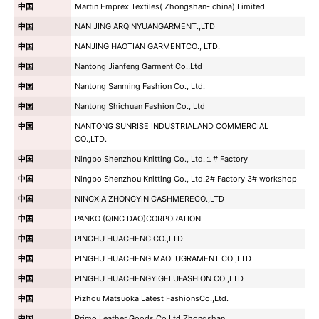
中国
Martin Emprex Textiles( Zhongshan- china) Limited
中国
NAN JING ARQINYUANGARMENT.,LTD
中国
NANJING HAOTIAN GARMENTCO., LTD.
中国
Nantong Jianfeng Garment Co.,Ltd
中国
Nantong Sanming Fashion Co., Ltd.
中国
Nantong Shichuan Fashion Co., Ltd
中国
NANTONG SUNRISE INDUSTRIALAND COMMERCIAL
CO.,LTD.
中国
Ningbo Shenzhou Knitting Co., Ltd.１# Factory
中国
Ningbo Shenzhou Knitting Co., Ltd.2# Factory 3# workshop
中国
NINGXIA ZHONGYIN CASHMERECO.,LTD
中国
PANKO (QING DAO)CORPORATION
中国
PINGHU HUACHENG CO.,LTD
中国
PINGHU HUACHENG MAOLUGRAMENT CO.,LTD
中国
PINGHU HUACHENGYIGELUFASHION CO.,LTD
中国
Pizhou Matsuoka Latest FashionsCo.,Ltd.
中国
Primo Leather Goods Co.Ltd.Zhongshan