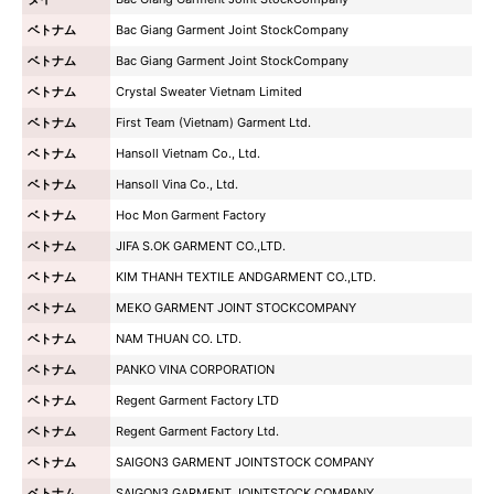
ベトナム
Bac Giang Garment Joint StockCompany
ベトナム
Bac Giang Garment Joint StockCompany
ベトナム
Crystal Sweater Vietnam Limited
ベトナム
First Team (Vietnam) Garment Ltd.
ベトナム
Hansoll Vietnam Co., Ltd.
ベトナム
Hansoll Vina Co., Ltd.
ベトナム
Hoc Mon Garment Factory
ベトナム
JIFA S.OK GARMENT CO.,LTD.
ベトナム
KIM THANH TEXTILE ANDGARMENT CO.,LTD.
ベトナム
MEKO GARMENT JOINT STOCKCOMPANY
ベトナム
NAM THUAN CO. LTD.
ベトナム
PANKO VINA CORPORATION
ベトナム
Regent Garment Factory LTD
ベトナム
Regent Garment Factory Ltd.
ベトナム
SAIGON3 GARMENT JOINTSTOCK COMPANY
ベトナム
SAIGON3 GARMENT JOINTSTOCK COMPANY