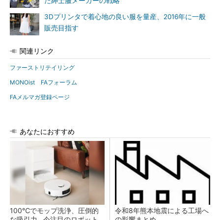
た紳士服メーカーの戦略
3Dプリンタで着心地の良い服を量産、2016年に一般
販売目指す
関連リンク
ファーストリテイリング
MONOist FAフォーラム
FAメルマガ登録ページ
あなたにおすすめ
100℃でモップ洗浄、圧倒的
令和8年熊本地震による工場へ
な吸引力…今注目のロボット
の影響まとめ