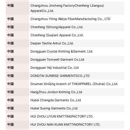
中国
Changzhou Jincheng FactoryChenfeng (Jiangsu)
ApparelCo.,Ltd.
中国
Changzhou Yiling Weiye FiberManufacturing Co., LTD
中国
Chenfeng (Sihong)Apparel Co.,Ltd.
中国
Chenfeng (Suqian) Apparel Co.,Ltd.
中国
Daqian Textile Anhui Co.,Ltd.
中国
Dongguan Crystal Knitting &Garment. Ltd.
中国
Dongguan Tomwell Garment Co.Ltd
中国
Dongguan Yeji Industrial Co. Ltd
中国
DONGTAI SUNRISE GARMENTSCO.,LTD
中国
Doumen XinQing branch of THKAPPAREL (Zhuhai) Co.,Ltd.
中国
HangZhou Jordon Knitting Co.,Ltd
中国
Hubei Chengda Garments Co.,Ltd
中国
Hubei Suxing Garments Co.,Ltd
中国
HUI ZHOU LIYUN KNITTINGFACTORY LTD.
中国
HUI ZHOU NAN XUAN KNITTINGFACTORY LTD.