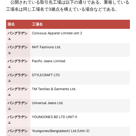
公開されている取引先工場は以下の通りである。重複している
工場名は同じ工場名で3拠点を構えている場合などである。
国名
工場名
バングラデシ
Colossus Apparel Limited unit 2
ュ
バングラデシ
NHT Fashions Ltd.
ュ
バングラデシ
Pacific Jeans Limited
ュ
バングラデシ
STYLECRAFT LTD
ュ
バングラデシ
TM Textiles & Garments Ltd.
ュ
バングラデシ
Universal Jeans Ltd.
ュ
バングラデシ
YOUNGONES BD LTD UNIT-II
ュ
バングラデシ
Youngones(Bangladesh) Ltd.(Unit-2)