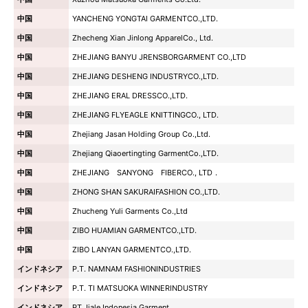
中国
YANCHENG YONGTAI GARMENTCO.,LTD.
中国
Zhecheng Xian Jinlong ApparelCo., Ltd.
中国
ZHEJIANG BANYU JRENSBORGARMENT CO.,LTD
中国
ZHEJIANG DESHENG INDUSTRYCO.,LTD.
中国
ZHEJIANG ERAL DRESSCO.,LTD.
中国
ZHEJIANG FLYEAGLE KNITTINGCO., LTD.
中国
Zhejiang Jasan Holding Group Co.,Ltd.
中国
Zhejiang Qiaoertingting GarmentCo.,LTD.
中国
ZHEJIANG SANYONG FIBERCO., LTD．
中国
ZHONG SHAN SAKURAIFASHION CO.,LTD.
中国
Zhucheng Yuli Garments Co.,Ltd
中国
ZIBO HUAMIAN GARMENTCO.,LTD.
中国
ZIBO LANYAN GARMENTCO.,LTD.
インドネシア
P.T. NAMNAM FASHIONINDUSTRIES
インドネシア
P.T. TI MATSUOKA WINNERINDUSTRY
インドネシア
PT Jiale Indonesia Garment