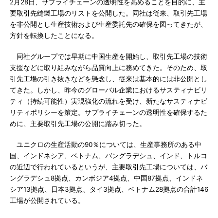
2月28日、サプライチェーンの透明性を高めることを目的に、主
要取引先縫製工場のリストを公開した。同社は従来、取引先工場
を非公開とし生産技術および生産委託先の確保を図ってきたが、
方針を転換したことになる。
同社グループでは早期に中国生産を開始し、取引先工場の技術
支援などに取り組みながら品質向上に務めてきた。そのため、取
引先工場の引き抜きなどを懸念し、従来は基本的には非公開とし
てきた。しかし、昨今のグローバル企業におけるサスティナビリ
ティ（持続可能性）実現強化の流れを受け、新たなサスティナビ
リティポリシーを策定。サプライチェーンの透明性を確保するた
めに、主要取引先工場の公開に踏み切った。
ユニクロの生産活動の90％については、生産事務所のある中
国、インドネシア、ベトナム、バングラデシュ、インド、トルコ
の近辺で行われているというが、主要取引先工場については、バ
ングラデシュ8拠点、カンボジア4拠点、中国87拠点、インドネ
シア13拠点、日本3拠点、タイ3拠点、ベトナム28拠点の合計146
工場が公開されている。