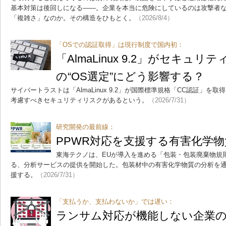
基本対策は後回しになる――。企業を本当に危険にしているのは攻撃者
「複雑さ」なのか。その構造をひもとく。
（2026/8/4）
「OSでの認証取得」は現行制度で国内初：
「AlmaLinux 9.2」がセキュ
の“OS選定”にどう影響する？
サイバートラストは「AlmaLinux 9.2」が国際標準規格「CC認証」
考慮すべきセキュリティリスクがあるという。
（2026/7/31）
研究開発の最前線：
PPWR対応を支援する有害化学
東海テクノは、EUが導入を進める「包装・包装廃棄物規
る、分析サービスの提供を開始した。包装材中の有害化学物質の分析を
援する。
（2026/7/31）
「支払うか、支払わないか」では遅い：
ランサム対応が機能しない企業