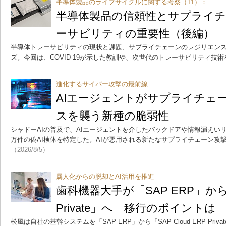
半導体製品のライフサイクルに関する考察（11）：
半導体製品の信頼性とサプライ
ーサビリティの重要性（後編）
半導体トレーサビリティの現状と課題、サプライチェーンのレジリエン
ズ。今回は、COVID-19が示した教訓や、次世代のトレーサビリティ技
進化するサイバー攻撃の最前線
AIエージェントがサプライチェ
スを襲う新種の脆弱性
シャドーAIの普及で、AIエージェントを介したバックドアや情報漏えいリ
万件の偽AI検体を特定した。AIが悪用される新たなサプライチェーン攻
（2026/8/5）
属人化からの脱却とAI活用を推進
歯科機器大手が「SAP ERP」から「S
Private」へ 移行のポイントは
松風は自社の基幹システムを「SAP ERP」から「SAP Cloud ERP Pr