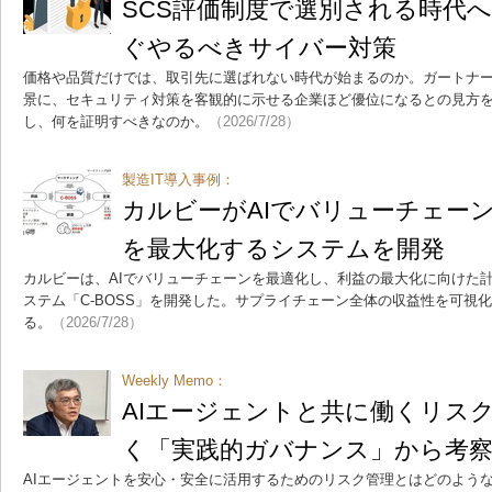
SCS評価制度で選別される時代
ぐやるべきサイバー対策
価格や品質だけでは、取引先に選ばれない時代が始まるのか。ガートナー
景に、セキュリティ対策を客観的に示せる企業ほど優位になるとの見方
し、何を証明すべきなのか。
（2026/7/28）
製造IT導入事例：
カルビーがAIでバリューチェー
を最大化するシステムを開発
カルビーは、AIでバリューチェーンを最適化し、利益の最大化に向けた
ステム「C-BOSS」を開発した。サプライチェーン全体の収益性を可視
る。
（2026/7/28）
Weekly Memo：
AIエージェントと共に働くリスク
く「実践的ガバナンス」から考
AIエージェントを安心・安全に活用するためのリスク管理とはどのような