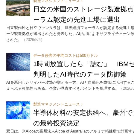
製造マネジメントニュース：
日立の米国のストレージ製造拠点
ーラム認定の先進工場に選出
日立製作所と日立ヴァンタラは、世界経済フォーラムが認定する先進工場「Li
ージ製造拠点が選出されたと発表した。AI活用によるサプライチェーン
された。
（2026/8/4）
データ侵害の平均コストは500万ドル
1時間放置したら「詰む」 IBM
判明したAI時代のデータ防御策
AIを悪用したサイバー攻撃が増える一方、AIと自動化を防御に活用する
えられる可能性もある。企業が見直すべきポイントを整理する。
（2026/
製造マネジメントニュース：
半導体材料の安定供給へ、豪州で
の最終投資決定
双日は、米Alcoaの豪州法人Alcoa of Australiaのアルミナ精錬所