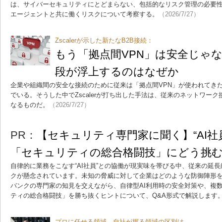
は、サイバーセキュリティにとどまらない、包括的なリスク管理の必要性
エージェントと共に働くリスクについて考察する。
（2026/7/27）
Zscalerが示した新たなB2B接続：
もう「拠点間VPN」は安全じゃ
段が浮上するのはなぜか
企業や組織間の安全な接続のために従来は「拠点間VPN」が使われてき
でいる。そうした中でZscalerが打ち出した手法は、従来のネットワー
なるものだ。
（2026/7/27）
PR：
【セキュリティ専門家に聞く】“AI社
「セキュリティの総合格闘技」にどう挑
自律的に業務をこなす“AI社員”との協働が現実味を帯びる中、従来の延
クが懸念されています。未知の脅威に対して企業はどのような防御陣形
バンクの専門家の知見を交えながら、自律型AI利用時の安全対策や、複
ティの総合格闘技」を勝ち抜くヒントについて、Q&A形式で解説します
プロに任せる領域、自社が握る領域の区別は