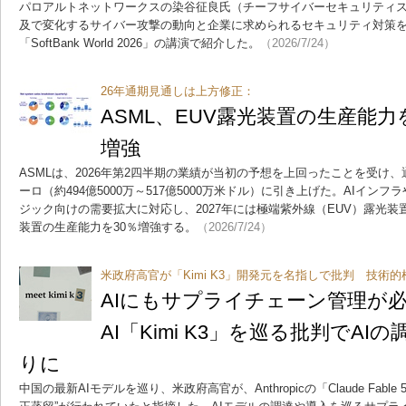
パロアルトネットワークスの染谷征良氏（チーフサイバーセキュリティス
及で変化するサイバー攻撃の動向と企業に求められるセキュリティ対策
「SoftBank World 2026」の講演で紹介した。
（2026/7/24）
26年通期見通しは上方修正：
ASML、EUV露光装置の生産能力を
増強
ASMLは、2026年第2四半期の業績が当初の予想を上回ったことを受け、通
ーロ（約494億5000万～517億5000万米ドル）に引き上げた。AIイン
ジック向けの需要拡大に対応し、2027年には極端紫外線（EUV）露光装
装置の生産能力を30％増強する。
（2026/7/24）
米政府高官が「Kimi K3」開発元を名指しで批判 技術
AIにもサプライチェーン管理が
AI「Kimi K3」を巡る批判でA
りに
中国の最新AIモデルを巡り、米政府高官が、Anthropicの「Claude Fab