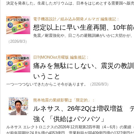
決定を発表した。生産したガリウムは、日本をはじめとする需要国へ販
電子機器設計／組み込み開発メルマガ 編集後記：
想定以上に早い生産再開、10年
免震／耐震強化や、日ごろの避難訓練がいかに大切かが
（2026/8/3）
日刊MONOist月曜版 編集後記：
痛みを無駄にしない、震災の教
いうこと
一つ一つつないできたからこそ今があります。
（2026/8/3）
熊本地震の業績影響は「限定的」：
ルネサス、26年2Qは増収増益 
強く「供給はパツパツ」
ルネサス エレクトロニクスの2026年12月期第2四半期（4～6月）の業績（
が前年同期比24.8％増の4053億円、営業利益が同409億円増の1327