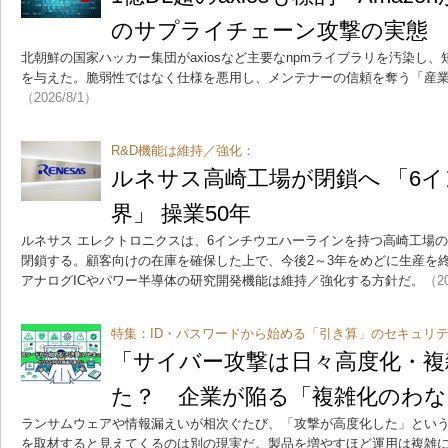
のサプライチェーン攻撃の実態
北朝鮮の国家ハッカー集団がaxiosなど主要なnpmライブラリを汚染し
を与えた。脆弱性ではなく仕様を悪用し、メンテナーの信頼を奪う「産
（2026/8/1）
R&D機能は維持／強化：
ルネサス高崎工場が閉鎖へ 「6
界」 操業50年
ルネサス エレクトロニクスは、6インチウエハーラインを持つ高崎工場
閉鎖する。顧客向けの在庫を確保した上で、今後2～3年をめどに生産を
アナログICやパワー半導体の研究開発機能は維持／強化する方針だ。
（20
特集：ID・パスワードから始める「引き算」のセキュリテ
「サイバー攻撃は日々高度化・複
た？ 企業が陥る「複雑化のわな
ランサムウェアや情報漏えいが相次ぐたび、「攻撃が高度化した」とい
を取材すると見えてくるのは別の現実だ。製品を増やすほど運用は複雑