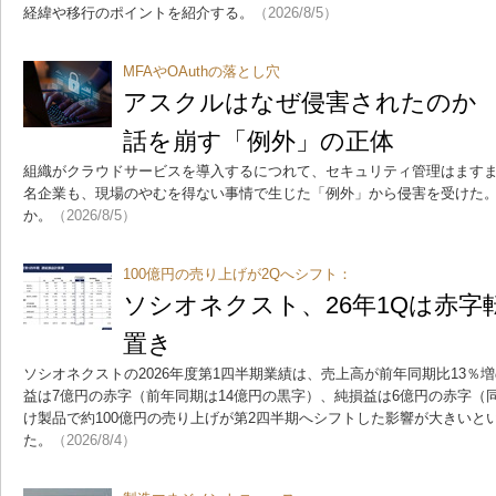
経緯や移行のポイントを紹介する。
（2026/8/5）
MFAやOAuthの落とし穴
アスクルはなぜ侵害されたのか
話を崩す「例外」の正体
組織がクラウドサービスを導入するにつれて、セキュリティ管理はます
名企業も、現場のやむを得ない事情で生じた「例外」から侵害を受けた
か。
（2026/8/5）
100億円の売り上げが2Qへシフト：
ソシオネクスト、26年1Qは赤字
置き
ソシオネクストの2026年度第1四半期業績は、売上高が前年同期比13％増
益は7億円の赤字（前年同期は14億円の黒字）、純損益は6億円の赤字（
け製品で約100億円の売り上げが第2四半期へシフトした影響が大きいと
た。
（2026/8/4）