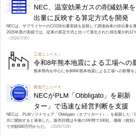
NEC、温室効果ガスの削減効果を
出量に反映する算定方式を開発
NECは、サプライヤーのCO2排出量実績を反映して調達由来の排出量を
2025年度の実績では、従来の算定方式と比べて算出された排出量が約1
（2026/7/30）
工場ニュース：
令和8年熊本地震による工場への
熊本県内を中心に令和8年熊本地震による工場への影響を
製造ITニュース：
NECがPLM「Obbligato」を
ター」で迅速な経営判断を支援
NECは、PLMソフトウェア「Obbligato（オブリガート）」を刷新した「Obbl
月に開始すると発表した。販売目標は今後の3年間で100社、価格（税別）
で月額580万円からだ。
（2026/7/29）