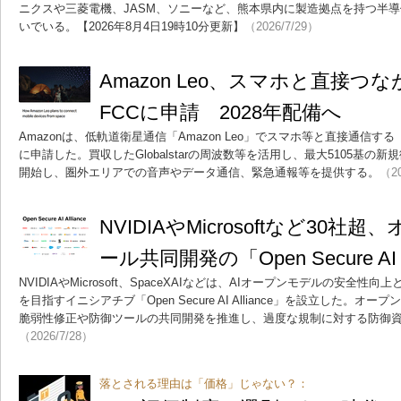
ニクスや三菱電機、JASM、ソニーなど、熊本県内に製造拠点を持つ半
いでいる。【2026年8月4日19時10分更新】
（2026/7/29）
Amazon Leo、スマホと直接つな
FCCに申請 2028年配備へ
Amazonは、低軌道衛星通信「Amazon Leo」でスマホ等と直接通信する「Direct
に申請した。買収したGlobalstarの周波数等を活用し、最大5105基の新
開始し、圏外エリアでの音声やデータ通信、緊急通報等を提供する。
（20
NVIDIAやMicrosoftなど30社
ール共同開発の「Open Secure AI 
NVIDIAやMicrosoft、SpaceXAIなどは、AIオープンモデルの安
を目指すイニシアチブ「Open Secure AI Alliance」を設立した。
脆弱性修正や防御ツールの共同開発を推進し、過度な規制に対する防御
（2026/7/28）
落とされる理由は「価格」じゃない？：