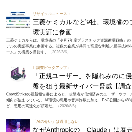
リサイクルニュース：
三菱ケミカルなど9社、環境省の
環実証に参画
三菱ケミカルらは、環境省の「令和7年度プラスチック資源循環戦略」の
デルの実証事業に参画する。複数の企業が共同で高度な剥離／脱墨技術
ーム」の構築を目指す。
（2026/8/6）
IT調査ピックアップ：
「正規ユーザー」を隠れみのに侵
盤を狙う最新サイバー脅威【調査
CrowdStrikeの最新報告書によると、攻撃者が信頼済みのユーザーや
傾向が強まっている。AI環境の悪用や音声詐欺に加え、PoC公開から48
ど、悪用の高速化が顕著だ。
（2026/8/6）
「AIのせい」は通用しない
なぜAnthropicの「Claude