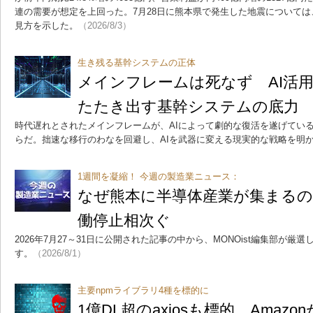
連の需要が想定を上回った。7月28日に熊本県で発生した地震について
見方を示した。
（2026/8/3）
生き残る基幹システムの正体
メインフレームは死なず AI活用
たたき出す基幹システムの底力
時代遅れとされたメインフレームが、AIによって劇的な復活を遂げている
らだ。拙速な移行のわなを回避し、AIを武器に変える現実的な戦略を明
1週間を凝縮！ 今週の製造業ニュース：
なぜ熊本に半導体産業が集まるの
働停止相次ぐ
2026年7月27～31日に公開された記事の中から、MONOist編集部が
す。
（2026/8/1）
主要npmライブラリ4種を標的に
1億DL超のaxiosも標的 Amaz