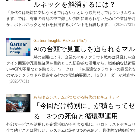
ルネックを解消するには？
「身代金は絶対に支払うべきではない」という原則だけではランサムウ
ます。では、有事の混乱の中で難しい判断に迫られないために企業は平
か。ボトルネックとそれを解消するポイントを解説します。
（2026/7/31
Gartner Insights Pickup（457）：
AIの台頭で見直しを迫られるマ
AIの台頭により、企業のマルチクラウド戦略は見直しを
クイン回避や冗長性確保を目的とした防御的な活用から、戦略的な技術要
いやGPU不足などを踏まえ、ワークロードを最適なクラウドへの意図的な
のマルチクラウドを促進する4つの構造的要因と、I＆Oリーダーが対処
（2026/7/31）
あらゆるシステムがつながる時代のセキュリティ
「今回だけ特別に」が積もって
る 3つの死角と循環型運用
外部サービスを活用した企業活動が不可欠な現代、ゼロトラストセキュ
全て防ぐことは難しい。システムに潜む3つの死角と、具体的な防御策で