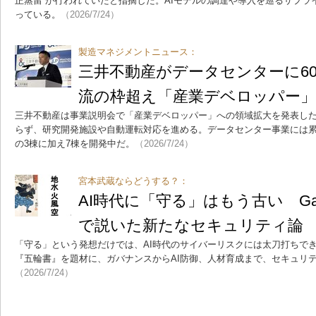
正蒸留”が行われていたと指摘した。AIモデルの調達や導入を巡るサプラ
っている。
（2026/7/24）
製造マネジメントニュース：
三井不動産がデータセンターに60
流の枠超え「産業デベロッパー
三井不動産は事業説明会で「産業デベロッパー」への領域拡大を発表し
らず、研究開発施設や自動運転対応を進める。データセンター事業には累計
の3棟に加え7棟を開発中だ。
（2026/7/24）
宮本武蔵ならどうする？：
AI時代に「守る」はもう古い Gar
で説いた新たなセキュリティ論
「守る」という発想だけでは、AI時代のサイバーリスクには太刀打ちできない
『五輪書』を題材に、ガバナンスからAI防御、人材育成まで、セキュリ
（2026/7/24）