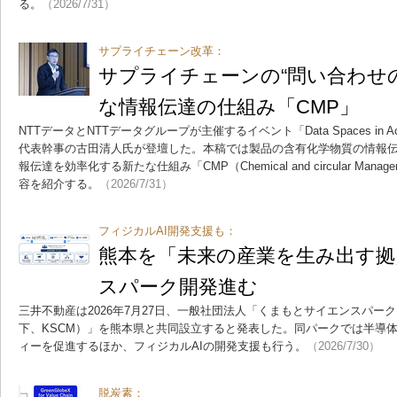
る。
（2026/7/31）
サプライチェーン改革：
サプライチェーンの“問い合わせ
な情報伝達の仕組み「CMP」
NTTデータとNTTデータグループが主催するイベント「Data Spaces in Ac
代表幹事の古田清人氏が登壇した。本稿では製品の含有化学物質の情報
報伝達を効率化する新たな仕組み「CMP（Chemical and circular Manag
容を紹介する。
（2026/7/31）
フィジカルAI開発支援も：
熊本を「未来の産業を生み出す拠
スパーク開発進む
三井不動産は2026年7月27日、一般社団法人「くまもとサイエンスパー
下、KSCM）」を熊本県と共同設立すると発表した。同パークでは半導
ィーを促進するほか、フィジカルAIの開発支援も行う。
（2026/7/30）
脱炭素：