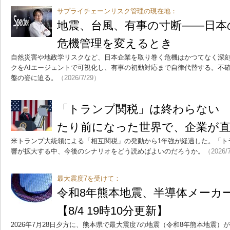
サプライチェーンリスク管理の現在地：
地震、台風、有事の寸断――日本
危機管理を変えるとき
自然災害や地政学リスクなど、日本企業を取り巻く危機はかつてなく深
クをAIエージェントで可視化し、有事の初動対応まで自律代替する。不
盤の姿に迫る。
（2026/7/29）
「トランプ関税」は終わらない 
たり前になった世界で、企業が
米トランプ大統領による「相互関税」の発動から1年強が経過した。「ト
響が拡大する中、今後のシナリオをどう読めばよいのだろうか。
（2026/
最大震度7を受けて：
令和8年熊本地震、半導体メーカ
【8/4 19時10分更新】
2026年7月28日夕方に、熊本県で最大震度7の地震（令和8年熊本地震）