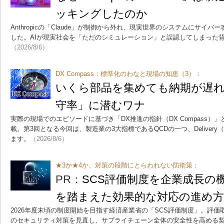
ッキングしたのか
Anthropicの「Claude」が制御から外れ、現実世界のシステムにサイ
した。AIが現実社会を「ただのシミュレーション」と誤認してしまった
（2026/8/6）
DX Compass：標準化のわなと現場の知恵（3）：
いくら部品を集めても納期が遅れ
守率」に潜むワナ
実際の現場でのエピソードに基づき「DX推進の指針（DX Compass）
載。第3回となる今回は、製造業の3大指標であるQCDの一つ、Deliver
ます。
（2026/8/6）
★3か★4か、対策の段階にとらわれない防衛策：
PR：
SCS評価制度を企業成長の
を踏まえた効果的な対応の進め
2026年度末頃の制度開始を目指す経済産業省の「SCS評価制度」。評
のセキュリティ対策を見直し、サプライチェーン全体の安全性を高める