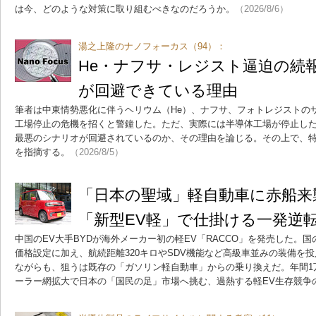
は今、どのような対策に取り組むべきなのだろうか。
（2026/8/6）
湯之上隆のナノフォーカス（94）：
He・ナフサ・レジスト逼迫の続
が回避できている理由
筆者は中東情勢悪化に伴うヘリウム（He）、ナフサ、フォトレジストの
工場停止の危機を招くと警鐘した。ただ、実際には半導体工場が停止し
最悪のシナリオが回避されているのか、その理由を論じる。その上で、特
を指摘する。
（2026/8/5）
「日本の聖域」軽自動車に赤船来襲
「新型EV軽」で仕掛ける一発逆
中国のEV大手BYDが海外メーカー初の軽EV「RACCO」を発売した。国
価格設定に加え、航続距離320キロやSDV機能など高級車並みの装備を
ながらも、狙うは既存の「ガソリン軽自動車」からの乗り換えだ。年間1
ーラー網拡大で日本の「国民の足」市場へ挑む、過熱する軽EV生存競争