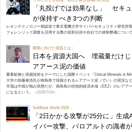
「丸投げでは効果なし」 セキ
が保持すべき3つの判断
レオンテクノロジー相談役で東京電機大学サイバーセキュリティ研究所客
フォレンジック調査を活用する際の役割分担や自社での体制整備につい
開発に向けた道筋とは：
日本を資源大国へ 埋蔵量だけじ
アアース泥の価値
重要鉱物と採掘技術をテーマにした国際イベント「Critical Minerals & Minin
大学の加藤泰浩氏が南鳥島で採掘されるレアアース泥（でい）の現況な
市場は中国が独占状態だが、南鳥島の排他的経済水域（EEZ）のレアア
になるという。
（2026/7/24）
SoftBank World 2026：
「2日かかる攻撃が25分に」生成A
イバー攻撃、パロアルトの識者