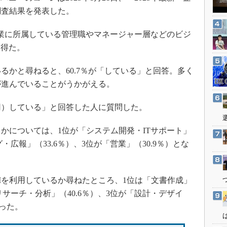
3Dプリンタ
産業オープンネット展
調査結果を発表した。
デジタルツインとCAE
業に所属している管理職やマネージャー層などのビジ
S＆OP
を得た。
インダストリー4.0
イノベーション
るかと尋ねると、60.7％が「している」と回答。多く
製造業ビッグデータ
が進んでいることがうかがえる。
メイドインジャパン
用）している」と回答した人に質問した。
植物工場
知財マネジメント
かについては、1位が「システム開発・ITサポート」
・広報」（33.6％）、3位が「営業」（30.9％）とな
海外生産
グローバル設計・開発
制御セキュリティ
を利用しているか尋ねたところ、1位は「文書作成」
新型コロナへの対応
リサーチ・分析」（40.6％）、3位が「設計・デザイ
だった。