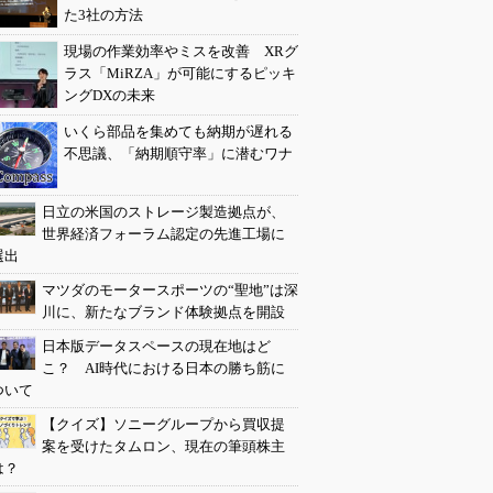
た3社の方法
現場の作業効率やミスを改善 XRグ
ラス「MiRZA」が可能にするピッキ
ングDXの未来
いくら部品を集めても納期が遅れる
不思議、「納期順守率」に潜むワナ
日立の米国のストレージ製造拠点が、
世界経済フォーラム認定の先進工場に
選出
マツダのモータースポーツの“聖地”は深
川に、新たなブランド体験拠点を開設
日本版データスペースの現在地はど
こ？ AI時代における日本の勝ち筋に
ついて
【クイズ】ソニーグループから買収提
案を受けたタムロン、現在の筆頭株主
は？