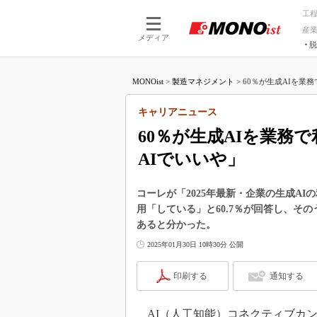
工
産
メディア
脱
つながる技術
AI×技術
MONOist
>
製造マネジメント
>
60％が生成AIを業務
つながる工場
AI×設備
つながるサービ
Physical
キャリアニュース
60％が生成AIを業務
AIでいいや」
コーレが「2025年最新・企業の生成A
用「している」と60.7％が回答し、その
あると分かった。
2025年01月30日 10時30分 公開
印刷する
通知する
AI（人工知能）コネクティブカンパニ