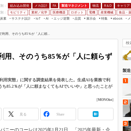
程別：
組み込み開発
メカ設計
製造マネジメント
物流
R＆D
キャリア
FA
業別：
モビリティ
素材／化学
医療機器
ロボット
電機
産業機械
食品・
炭素
サステナ設計
エッジ逆襲
品質
展示会
特集
メ
IoT
AI
ebook
伝承
組み込み開発
CEATEC
読者調査まとめ
編集後記
で利用、そのうち85％が「人に頼...
JIMTOF
保全
メカ設計
つながるクルマ
組込み/エッジ コンピューティング
ス
 AI
製造マネジメント
5G
展＆IoT/5Gソリューション展
VR／AR
FA
で利用、そのうち85％が「人に頼らず
IIFES
モビリティ
フィールドサービス
国際ロボット展
素材／化学
FPGA
製造
ジャパンモビリティショー
組み込み画像技術
Iの利用実態」に関する調査結果を発表した。生成AIを業務で利
TECHNO-FRONTIER
うち85.2％が「人に頼まなくてもAIでいいや」と思ったことが
組み込みモデリング
人テク展
Windows Embedded
[
MONOist
]
スマート工場EXPO
車載ソフト開発
EdgeTech+
見る
Share
ISO26262
日本ものづくりワールド
無償設計ツール
AUTOMOTIVE WORLD
ーのコーレは2025年1月21日、「2025年最新・企