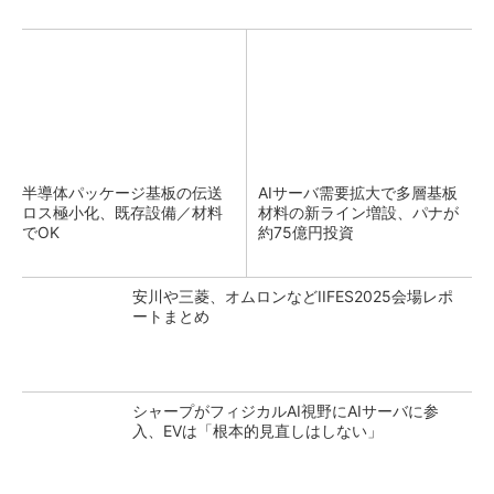
半導体パッケージ基板の伝送
AIサーバ需要拡大で多層基板
ロス極小化、既存設備／材料
材料の新ライン増設、パナが
でOK
約75億円投資
安川や三菱、オムロンなどIIFES2025会場レポ
ートまとめ
シャープがフィジカルAI視野にAIサーバに参
入、EVは「根本的見直しはしない」