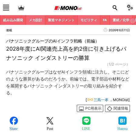
組み込み開発
メカ設計
製造マネジメント
モビリティ
FA
素材／化学
連載
2026年6月11日
パナソニックグループのAIインフラ戦略（前編）
2028年度にAI関連売上高を約2倍に引き上げるパ
ナソニック インダストリーの勝算
（1/2 ページ）
パナソニックグループはなぜAIインフラ領域に注力し、そこにど
のような勝算があるのだろうか。前編では、電子部品や材料など
を展開するパナソニック インダストリーの取り組みを紹介す
る。
[
三島一孝
，MONOist]
PC用表示
関連情報
Share
Post
LINE
Hatena