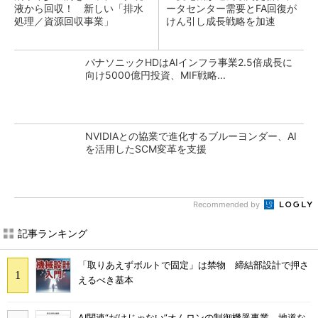
液から回収！ 新しい「排水
ータセンター需要とFA回復が
処理／資源回収事業」
けん引し成長戦略を加速
パナソニックHDはAIインフラ事業2.5倍成長に
向け5000億円投資、MIF戦略...
NVIDIAとの協業で進化するブルーヨンダー、AI
を活用したSCM変革を支援
Recommended by
記事ランキング
「取りあえずボルトで固定」は禁物 締結部設計で押さ
えるべき基本
AI関連“だけじゃない”オムロンの制御機器事業、地道な