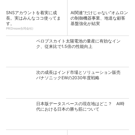
SNSアカウントを着実に成
AI関連“だけじゃない”オムロン
長。実はみんなココ使ってま
の制御機器事業、地道な顧客
す。
基盤強化が結実
PR(Dreaw合同会社)
ペロブスカイト太陽電池の量産に有効なイン
ク、従来比で1.5倍の性能向上
次の成長はインド市場とソリューション販売
パナソニックEWの2030年度戦略
日本版データスペースの現在地はどこ？ AI時
代における日本の勝ち筋について