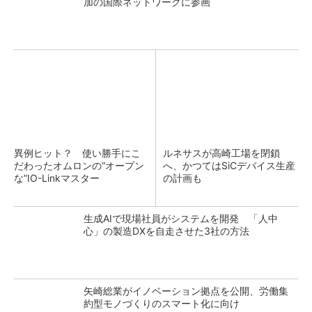
加の国際ネットワークに参画
異例ヒット？ 使い勝手にこ
ルネサスが高崎工場を閉鎖
だわったオムロンの“オープン
へ、かつてはSiCデバイス生産
な”IO-Linkマスター
の計画も
生成AIで現場社員がシステムを開発 「人中
心」の製造DXを自走させた3社の方法
矢崎総業がイノベーション拠点を公開、労働集
約型モノづくりのスマート化に向け