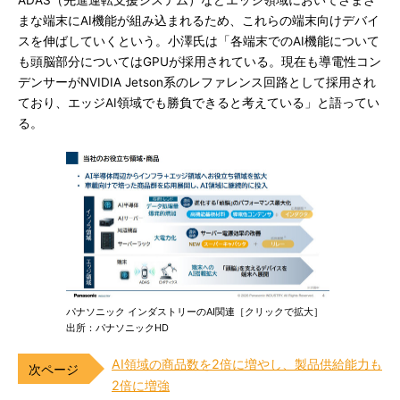
ADAS（先進運転支援システム）などエッジ領域においてさまざ
まな端末にAI機能が組み込まれるため、これらの端末向けデバイ
スを伸ばしていくという。小澤氏は「各端末でのAI機能について
も頭脳部分についてはGPUが採用されている。現在も導電性コン
デンサーがNVIDIA Jetson系のレファレンス回路として採用され
ており、エッジAI領域でも勝負できると考えている」と語ってい
る。
パナソニック インダストリーのAI関連［クリックで拡大］
出所：パナソニックHD
AI領域の商品数を2倍に増やし、製品供給能力も
2倍に増強