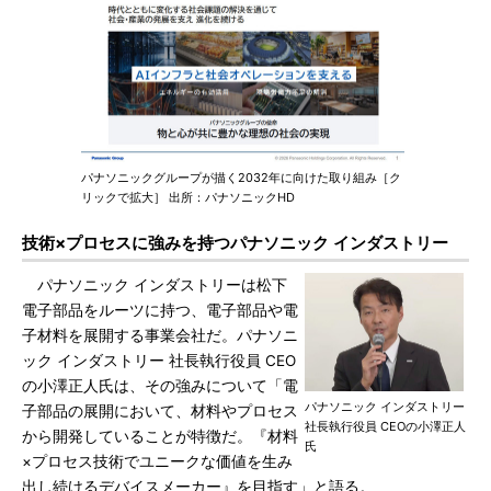
パナソニックグループが描く2032年に向けた取り組み［ク
リックで拡大］ 出所：パナソニックHD
技術×プロセスに強みを持つパナソニック インダストリー
パナソニック インダストリーは松下
電子部品をルーツに持つ、電子部品や電
子材料を展開する事業会社だ。パナソニ
ック インダストリー 社長執行役員 CEO
の小澤正人氏は、その強みについて「電
パナソニック インダストリー
子部品の展開において、材料やプロセス
社長執行役員 CEOの小澤正人
から開発していることが特徴だ。『材料
氏
×プロセス技術でユニークな価値を生み
出し続けるデバイスメーカー』を目指す」と語る。