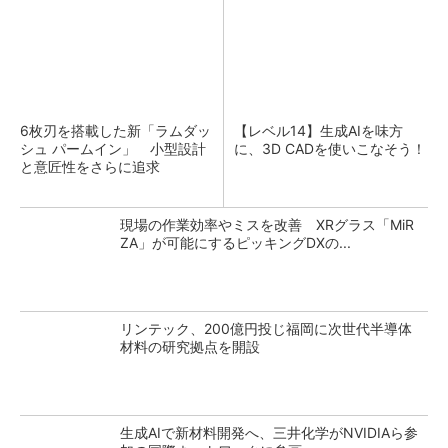
6枚刃を搭載した新「ラムダッ
【レベル14】生成AIを味方
シュ パームイン」 小型設計
に、3D CADを使いこなそう！
と意匠性をさらに追求
現場の作業効率やミスを改善 XRグラス「MiR
ZA」が可能にするピッキングDXの...
リンテック、200億円投じ福岡に次世代半導体
材料の研究拠点を開設
生成AIで新材料開発へ、三井化学がNVIDIAら参