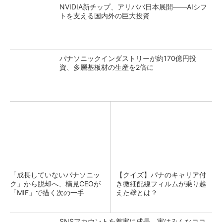
NVIDIA新チップ、アリババ日本展開――AIシフ
トを支える国内外の巨大投資
パナソニックインダストリーが約170億円投
資、多層基板材の生産を2倍に
「成長していないパナソニッ
【クイズ】パナのキャリア付
ク」から脱却へ、楠見CEOが
き微細配線フィルムが乗り越
「MIF」で描く次の一手
えた壁とは？
SNSアカウントを着実に成長。実はみんなココ