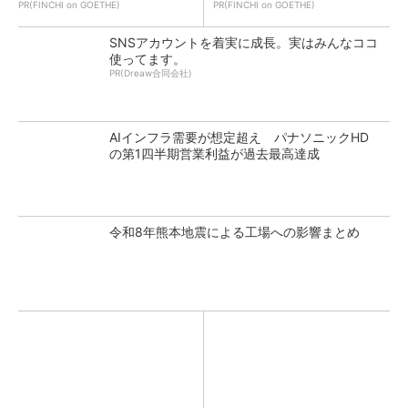
PR(FINCHI on GOETHE)
PR(FINCHI on GOETHE)
SNSアカウントを着実に成長。実はみんなココ
使ってます。
PR(Dreaw合同会社)
AIインフラ需要が想定超え パナソニックHD
の第1四半期営業利益が過去最高達成
令和8年熊本地震による工場への影響まとめ