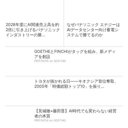
2028年度にAI関連売上高を約
なぜパナソニック エナジーは
2倍に引き上げるパナソニック
AIデータセンター向け蓄電シ
インダストリーの勝...
ステムで勝てるのか
GOETHEとFINCHIがタッグを組み、新メディ
アを創設
PR(FINCHI on GOETHE)
トヨタが抜かれる日――キオクシア首位奪取、
2005年「時価総額トップ10」を振り...
【見城徹×藤田晋】AI時代でも変わらない経営
者の本質
PR(FINCHI on GOETHE)