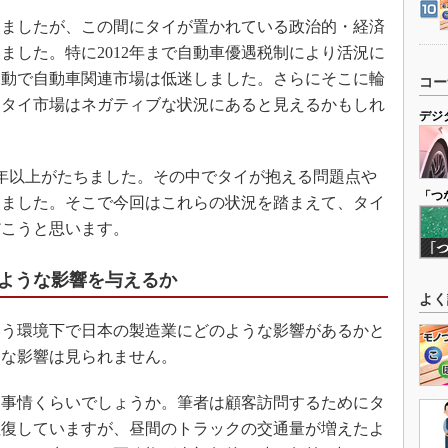
しましたが、この間にタイが置かれている政治的・経済
ました。特に2012年まで自動車優遇税制により活況に
の反動で自動車関連市場は低迷しました。さらにそこに輪
コー
り、タイ市場はネガティブな状況にあると見えるかもしれ
デジ
年以上がたちました。その中でタイが抱える問題点や
「つ
きました。そこで今回はこれらの状況を踏まえて、タイ
だこうと思います。
ような影響を与えるか
よく
う環境下で日本の製造業にどのような影響があるかと
きな影響は見られません。
事情くらいでしょうか。筆者は顧客訪問するためにタ
往復していますが、昼間のトラックの交通量が増えたよ