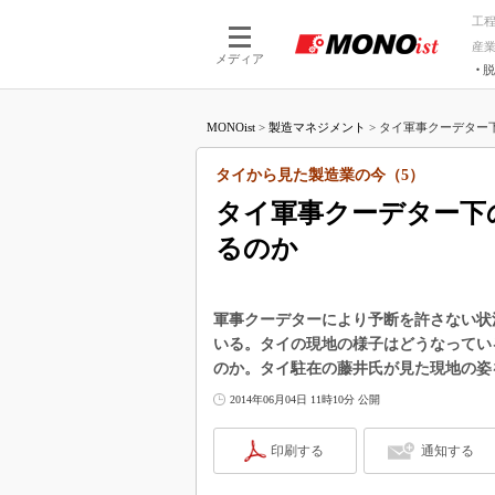
工
産
メディア
脱
つながる技術
AI×技術
MONOist
>
製造マネジメント
>
タイ軍事クーデター下
つながる工場
AI×設備
つながるサービ
Physical
タイから見た製造業の今（5）
タイ軍事クーデター下
るのか
軍事クーデターにより予断を許さない状
いる。タイの現地の様子はどうなってい
のか。タイ駐在の藤井氏が見た現地の姿
2014年06月04日 11時10分 公開
印刷する
通知する