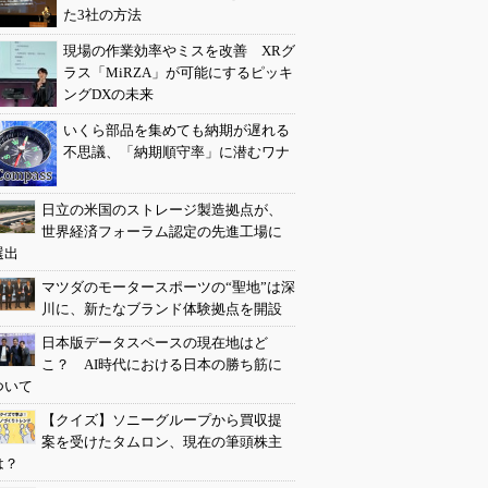
た3社の方法
現場の作業効率やミスを改善 XRグ
ラス「MiRZA」が可能にするピッキ
ングDXの未来
いくら部品を集めても納期が遅れる
不思議、「納期順守率」に潜むワナ
日立の米国のストレージ製造拠点が、
世界経済フォーラム認定の先進工場に
選出
マツダのモータースポーツの“聖地”は深
川に、新たなブランド体験拠点を開設
日本版データスペースの現在地はど
こ？ AI時代における日本の勝ち筋に
ついて
【クイズ】ソニーグループから買収提
案を受けたタムロン、現在の筆頭株主
は？