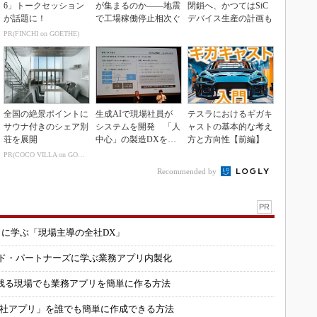
6」トークセッション
が集まるのか――地震
閉鎖へ、かつてはSiC
が話題に！
で工場稼働停止相次ぐ
デバイス生産の計画も
PR(FINCHI on GOETHE)
全国の絶景ポイントに
生成AIで現場社員が
テスラにおけるギガキ
サウナ付きのシェア別
システムを開発 「人
ャストの基本的な考え
荘を展開
中心」の製造DXを自
方と方向性【前編】
走させた3社の方法
PR(COCO VILLA on GOETHE)
Recommended by
PR
コに学ぶ「現場主導の全社DX」
ルド・パートナーズに学ぶ業務アプリ内製化
残る現場でも業務アプリを簡単に作る方法
自社アプリ」を誰でも簡単に作成できる方法