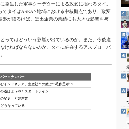
3Dプリンタ
2日に発生した軍事クーデターによる政変に揺れるタイ。
産業オープンネット展
デジタルツインとCAE
ってタイはASEAN地域における中核拠点であり、政変
基盤が揺るげば、進出企業の業績にも大きな影響を与
S＆OP
。
インダストリー4.0
イノベーション
とってはどういう影響が出ているのか。また、今後進
製造業ビッグデータ
けなければならないのか。タイに駐在するアスプローバ
る。
メイドインジャパン
植物工場
知財マネジメント
」バックナンバー
海外生産
むインドネシア、生産効率の敵は“3毛作思考”？
グローバル設計・開発
上の道はようやくスタートライン
策の変更」と製造業
制御セキュリティ
はどうなっている
新型コロナへの対応