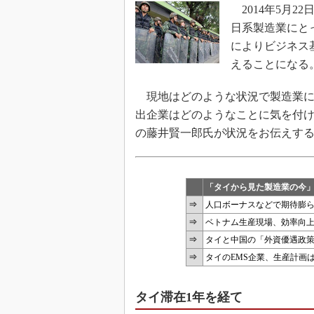
2014年5月2
日系製造業にと
によりビジネス
えることになる
現地はどのような状況で製造業に
出企業はどのようなことに気を付
の藤井賢一郎氏が状況をお伝えす
「タイから見た製造業の今
⇒
人口ボーナスなどで期待膨ら
⇒
ベトナム生産現場、効率向
⇒
タイと中国の「外資優遇政
⇒
タイのEMS企業、生産計画
タイ滞在1年を経て