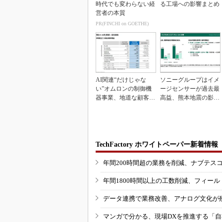
時代でも変わらない経
る工場への影響まとめ
営者の本質
PR(FINCHI on GOETHE)
AI関連“だけじゃな
ソニーグループはイメ
い”オムロンの制御機
ージセンサーが過去最
器事業、地道な顧客基
高益、熊本地震の影響
盤強化が結実
も限定的
TechFactory ホワイトペーパー新着情報
年間200時間超の業務を削減、ナブテス
年間1800時間以上の工数削減、フィー
データ連携で業務改善、アナログ文化が
マンガで分かる、現場DXを推進する「