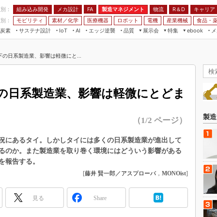
程別：
組み込み開発
メカ設計
製造マネジメント
物流
R＆D
キャリア
FA
業別：
モビリティ
素材／化学
医療機器
ロボット
電機
産業機械
食品・
炭素
サステナ設計
エッジ逆襲
品質
展示会
特集
メ
IoT
AI
ebook
伝承
組み込み開発
CEATEC
読者調査まとめ
編集後記
の日系製造業、影響は軽微にと...
JIMTOF
保全
メカ設計
つながるクルマ
組込み/エッジ コンピューティング
ス
 AI
製造マネジメント
5G
展＆IoT/5Gソリューション展
VR／AR
FA
の日系製造業、影響は軽微にとどま
IIFES
モビリティ
フィールドサービス
国際ロボット展
素材／化学
FPGA
製造
（1/2 ページ）
ジャパンモビリティショー
組み込み画像技術
TECHNO-FRONTIER
況にあるタイ。しかしタイには多くの日系製造業が進出して
組み込みモデリング
るのか。また製造業を取り巻く環境にはどういう影響がある
人テク展
Windows Embedded
を報告する。
スマート工場EXPO
[
藤井 賢一郎／アスプローバ
，
MONOist
]
車載ソフト開発
EdgeTech+
ISO26262
日本ものづくりワールド
見る
Share
無償設計ツール
AUTOMOTIVE WORLD