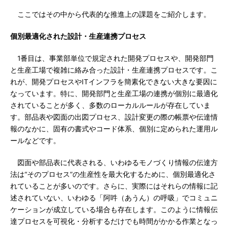
ここではその中から代表的な推進上の課題をご紹介します。
個別最適化された設計・生産連携プロセス
1番目は、事業部単位で規定された開発プロセスや、開発部門
と生産工場で複雑に絡み合った設計・生産連携プロセスです。こ
れが、開発プロセスやITインフラを簡素化できない大きな要因に
なっています。特に、開発部門と生産工場の連携が個別に最適化
されていることが多く、多数のローカルルールが存在していま
す。部品表や図面の出図プロセス、設計変更の際の帳票や伝達情
報のなかに、固有の書式やコード体系、個別に定められた運用ル
ールなどです。
図面や部品表に代表される、いわゆるモノづくり情報の伝達方
法は“そのプロセス”の生産性を最大化するために、個別最適化さ
れていることが多いのです。さらに、実際にはそれらの情報に記
述されていない、いわゆる「阿吽（あうん）の呼吸」でコミュニ
ケーションが成立している場合も存在します。このように情報伝
達プロセスを可視化・分析するだけでも時間がかかる作業となっ