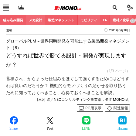
組み込み開発
メカ設計
製造マネジメント
モビリティ
FA
素材／化学
連載
2011年6月16日
グローバルPLM～世界同時開発を可能にする製品開発マネジメン
ト（6）
どうすれば世界で勝てる設計・開発が実現します
か？
（1/3 ページ）
蓄積され、からまった仕組みをほぐして強くするためにはどうす
れば良いのだろうか？ 機動的なモノづくりの足かせを取り払う
ために知っておくべきこと、心得ておくべきことを解説。
[三河 進／NECコンサルティング事業部，＠IT MONOist]
PC用表示
関連情報
Share
Post
LINE
Hatena