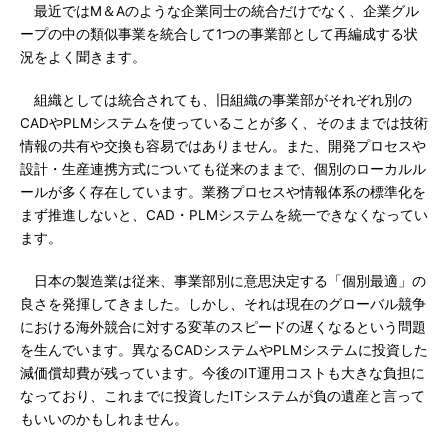
最近ではM＆Aのような企業同士の統合だけでなく、企業グル
ープの中の類似事業を統合して1つの事業部として再編成する状
況をよく聞きます。
組織としては統合されても、旧組織の事業部がそれぞれ別の
CADやPLMシステムを使っていることが多く、そのままでは技術
情報の共有や交換も容易ではありません。また、開発プロセスや
設計・生産連携方式についても従来のままで、個別のローカルル
ールが多く存在しています。業務プロセスや情報体系の標準化を
まず推進しないと、CAD・PLMシステムを統一できなくなってい
ます。
日本の製造業は従来、事業部別に意思決定する「個別最適」の
良さを発揮してきました。しかし、それは現在のグローバル競争
における海外競合に対する変革のスピードの遅くなるという問題
を生んでいます。異なるCADシステムやPLMシステムに投資した
減価償却費が残っています。今後のIT運用コストも大きな負担に
なっており、これまでに投資したITシステムが負の遺産と言って
もいいのかもしれません。