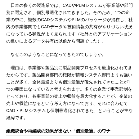
日本の多くの製造業では、CADやPLMシステムが事業部や部門
別に選定され、個別最適化されてきました。そのため、1つの企
業の中に、複数のCADシステムやPLMのパッケージが混在し、社
内の事業部間でもCADデータや技術情報の共有がやりづらい状況
になっている状況がよく見られます（社外とのアプリケーション
の違いによるデータ共有は以前から問題でした）。
なぜこのようなことになってきたのでしょうか。
理由は、事業部や製品別に製品開発プロセスを最適化されてき
たからです。製品開発部門の権限が情報システム部門よりも強い
ことが多く、全体最適よりも個別最適が優先されてきたことが1
つの要因になっていると考えられます。多くの企業で事業部制を
とっており、各事業部の売上や収益を最大化することが、企業の
売上や収益になるという考え方になっており、それに合わせて
CAD・PLMシステムも個別最適化されてきた、ということが主な
経緯です。
組織統合や再編成の効果が出ない「個別最適」のワナ