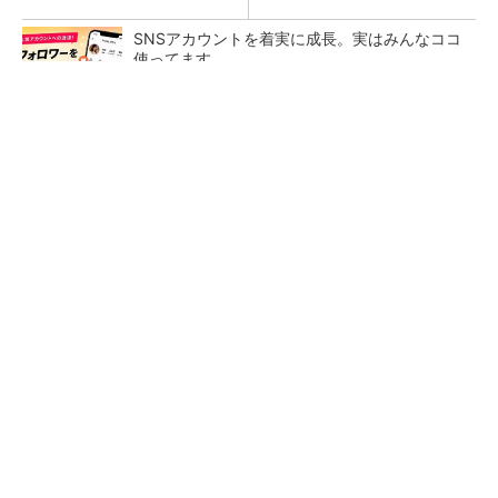
SNSアカウントを着実に成長。実はみんなココ
使ってます。
PR(Dreaw合同会社)
【レベル14】生成AIを味方に、3D CADを使い
こなそう！
「取りあえずボルトで固定」は禁物 締結部設
計で押さえるべき基本