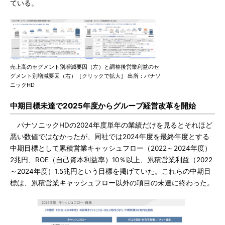
ている。
売上高のセグメント別増減要因（左）と調整後営業利益のセ
グメント別増減要因（右）［クリックで拡大］ 出所：パナソ
ニックHD
中期目標未達で2025年度からグループ経営改革を開始
パナソニックHDの2024年度単年の業績だけを見るとそれほど
悪い数値ではなかったが、同社では2024年度を最終年度とする
中期目標として累積営業キャッシュフロー（2022～2024年度）
2兆円、ROE（自己資本利益率）10％以上、累積営業利益（2022
～2024年度）1.5兆円という目標を掲げていた。これらの中期目
標は、累積営業キャッシュフロー以外の項目の未達に終わった。