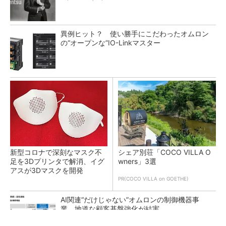
異例ヒット？ 使い勝手にこだわったオムロン
の“オープンな”IO-Linkマスター
新型コロナで深刻なマスク不
シェア別荘「COCO VILLA O
足を3Dプリンタで解消、イグ
wners」3選
アスが3Dマスクを開発
PR(COCO VILLA on GOETHE)
AI関連“だけじゃない”オムロンの制御機器事
業、地道な顧客基盤強化が結実