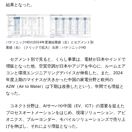
結果となった。
パナソニックHDの2024年度連結業績（左）とセグメント別
業績（右）［クリックで拡大］ 出所：パナソニックHD
セグメント別で見ると、くらし事業は、電材が日本やインドで
増販となった他、空質空調が日本やアジアを中心に、ルームエア
コンと環境エンジニアリングデバイスが伸長した。また、2024
年度上期のマイナスが大きかった中国の家電分野と欧州の
A2W（Air to Water）は下期は改善したという。年間でも増益と
なった。
コネクト分野は、AIサーバや中国（EV、ICT）の需要を捉えた
プロセスオートメーションをはじめ、現場ソリューション、アビ
オニクス、ブルーヨンダー、モバイルソリューションズで売り上
げを伸ばし、それにより増益となった。