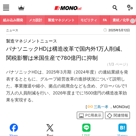
組み込み開発
メカ設計
製造マネジメント
モビリティ
FA
素材／化学
ニュース
2025年5月12日
製造マネジメントニュース
パナソニックHDは構造改革で国内外1万人削減、
関税影響は米国生産で780億円に抑制
（1/3 ページ）
パナソニックHDは、2025年3月期（2024年度）の連結業績を発
表するとともに、グループ経営改革の進捗状況について説明し
た。事業撤退や縮小、拠点の統廃合なども含め、グローバルで1
万人の人員削減を行い、2026年度までに1500億円の構造改革効
果を実現する。
[
三島一孝
，MONOist]
PC用表示
関連情報
Share
Post
LINE
Hatena