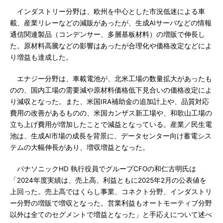
インダストリー分野は、欧州を中心とした市況低迷による車
載、産業リレーなどの減販があったが、生成AIサーバなどの情報
通信関連製品（コンデンサー、多層基板材料）の増販で伸長し
た。原材料高騰などの影響はあったが合理化や価格改定などによ
り増益も達成した。
エナジー分野は、車載電池が、北米工場の数量拡大があったも
のの、国内工場の需要減や原材料価格低下見合いの価格改定によ
り減収となった。また、米国IRA補助金の追加計上や、品質対応
費用の改善があるものの、米国カンザス新工場や、和歌山工場の
立ち上げ費用が増加したことで減益となっている。産業／民生電
池は、生成AI市場の成長を背景に、データセンター向け蓄電シス
テムの大幅伸長があり、増収増益となった。
パナソニックHD 執行役員でグループCFOの和仁古明氏は
「2024年度実績は、売上高、利益ともに2025年2月の公表値を
上回った。売上高ではくらし事業、コネクト分野、インダストリ
ー分野の増販で増収となった。営業利益もオートモーティブ分野
以外は全てのセグメントで増益となった」と手応えについて述べ