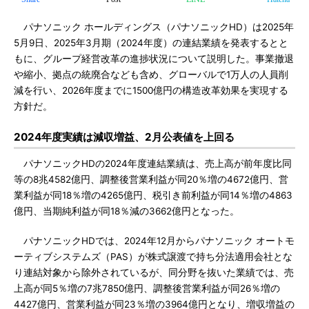
パナソニック ホールディングス（パナソニックHD）は2025年
5月9日、2025年3月期（2024年度）の連結業績を発表するとと
もに、グループ経営改革の進捗状況について説明した。事業撤退
や縮小、拠点の統廃合なども含め、グローバルで1万人の人員削
減を行い、2026年度までに1500億円の構造改革効果を実現する
方針だ。
2024年度実績は減収増益、2月公表値を上回る
パナソニックHDの2024年度連結業績は、売上高が前年度比同
等の8兆4582億円、調整後営業利益が同20％増の4672億円、営
業利益が同18％増の4265億円、税引き前利益が同14％増の4863
億円、当期純利益が同18％減の3662億円となった。
パナソニックHDでは、2024年12月からパナソニック オートモ
ーティブシステムズ（PAS）が株式譲渡で持ち分法適用会社とな
り連結対象から除外されているが、同分野を抜いた業績では、売
上高が同5％増の7兆7850億円、調整後営業利益が同26％増の
4427億円、営業利益が同23％増の3964億円となり、増収増益の