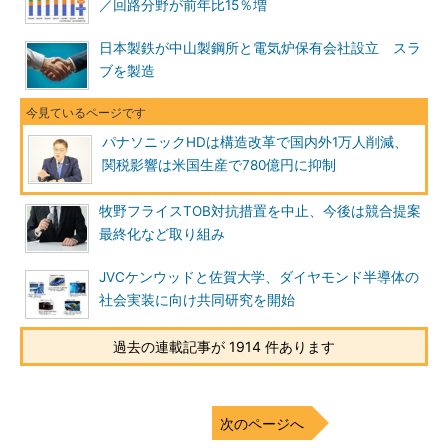
／回路分野が前年比15％増
日本製鉄が中山製鋼所と電気炉保有会社設立 スラ
ブを製造
パナソニックHDは構造改革で国内外1万人削減、
関税影響は米国生産で780億円に抑制
牧野フライスTOB対抗措置を中止、今後は競合提案
最終化など取り組み
JVCケンウッドと佐賀大学、ダイヤモンド半導体の
社会実装に向け共同研究を開始
過去の連載記事が 1914 件あります
次のページへ