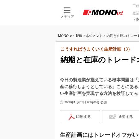
工
産
メディア
脱
つながる技術
AI×技術
MONOist
>
製造マネジメント
>
納期と在庫のトレード
つながる工場
AI×設備
つながるサービ
Physical
こうすればうまくいく生産計画（3）
納期と在庫のトレード
今日の製造業が抱えている根本問題は「
産に移行しようとしている」ことにある
い生産計画を実現する方法を検証してみ
2008年11月25日 00時00分 公開
印刷する
通知する
生産計画にはトレードオフがい