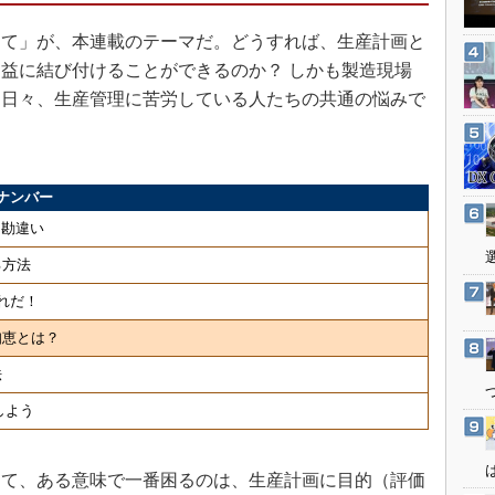
3Dプリンタ
産業オープンネット展
て」が、本連載のテーマだ。どうすれば、生産計画と
デジタルツインとCAE
益に結び付けることができるのか？ しかも製造現場
S＆OP
、日々、生産管理に苦労している人たちの共通の悩みで
インダストリー4.0
イノベーション
製造業ビッグデータ
ナンバー
メイドインジャパン
・勘違い
植物工場
る方法
知財マネジメント
れだ！
海外生産
知恵とは？
グローバル設計・開発
法
制御セキュリティ
しよう
新型コロナへの対応
て、ある意味で一番困るのは、生産計画に目的（評価