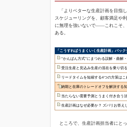
「よりベターな生産計画を目指し
スケジューリングを、顧客満足や利
に無理を強いないで――これこそ
ある。
「こうすればうまくいく生産計画」バック
“かんばん方式”にまつわる誤解・曲解
受注生産と見込み生産の混在を乗り切
リードタイムを短縮する4つの方策はこ
納期と在庫のトレードオフを解決する
当たらない需要予測とうまく付き合う
生産計画はなぜ必要か？ ズバリお答え
ところで、生産計画担当者にとっ