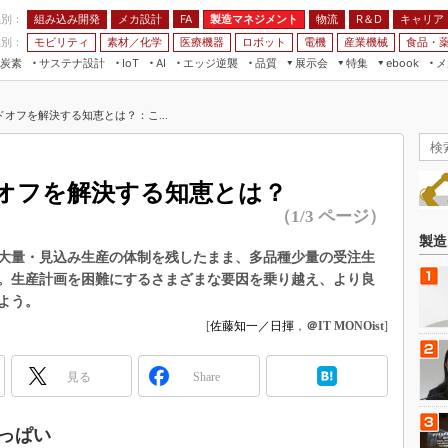
程別：
組み込み開発
メカ設計
製造マネジメント
物流
R＆D
キャリア
FA
業別：
モビリティ
素材／化学
医療機器
ロボット
電機
産業機械
食品・
炭素
サステナ設計
エッジ逆襲
品質
展示会
特集
メ
IoT
AI
ebook
伝承
組み込み開発
CEATEC
読者調査まとめ
編集後記
オフを解決する知恵とは？：こ...
JIMTOF
保全
メカ設計
つながるクルマ
組込み/エッジ コンピューティング
ス
 AI
製造マネジメント
5G
展＆IoT/5Gソリューション展
VR／AR
FA
オフを解決する知恵とは？
IIFES
モビリティ
フィールドサービス
（1/3 ページ）
国際ロボット展
素材／化学
FPGA
製造
ジャパンモビリティショー
大量・見込み生産の体制を残したまま、多品種少量の受注生
組み込み画像技術
。生産計画を困難にするさまざまな要因を乗り越え、より良
TECHNO-FRONTIER
よう。
組み込みモデリング
人テク展
[
佐藤知一／日揮
，
＠IT MONOist
]
Windows Embedded
スマート工場EXPO
車載ソフト開発
見る
EdgeTech+
Share
ISO26262
日本ものづくりワールド
無償設計ツール
っぱい
AUTOMOTIVE WORLD