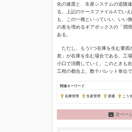
化の速度と、生産システムの追随
る。上記のケースファイルAでいえ
も、この一種といっていい。いい
の差を埋めるギアボックスの「潤
ある。
ただし、もう1つ在庫を生む要因
差」が在庫を生む場合である。工
小口で消費していく。このときも在
工程の都合上、数十パレット単位
関連キーワード
在庫管理
|
生産管理
|
原価
|
こう
次ペー
→