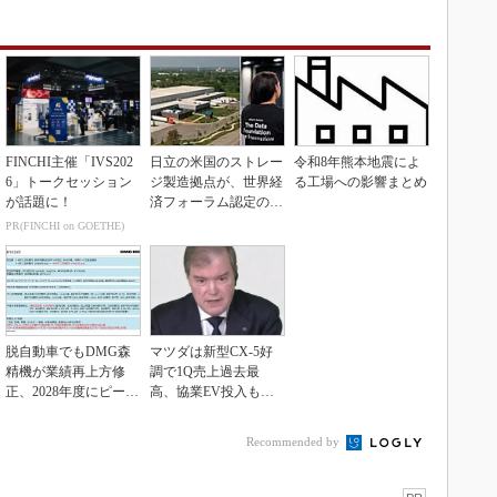
FINCHI主催「IVS202
日立の米国のストレー
令和8年熊本地震によ
6」トークセッション
ジ製造拠点が、世界経
る工場への影響まとめ
が話題に！
済フォーラム認定の先
進工場に選出
PR(FINCHI on GOETHE)
脱自動車でもDMG森
マツダは新型CX-5好
精機が業績再上方修
調で1Q売上過去最
正、2028年度にピーク
高、協業EV投入も通
利益計画
期達成予想
Recommended by