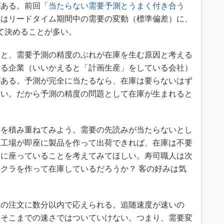
がある。前回「
当たらない需要予測とうまく付き合う
量はリードタイム期間中の需要の変動（標準偏差）に、
掛けて決めることが多い。
と、需要予測の精度のぶれが在庫を生む原因と考える
いる企業（いいかえると「計画生産」をしている会社）
がある。予測が完全に当たるなら、在庫は要らないはず
ない。だから予測の精度の問題として在庫が生まれると
を積み重ねてみよう。需要の先読みが当たらないとし
し工場が即座に製品を作って出荷できれば、在庫は不要
ーに座っていることを考えてみてほしい。寿司職人は次
クラを作って在庫しているだろうか？ 客の好みは気
の注文に数分以内で応えられる。追随速度が速いの
にそこまでの速さではついていけない。つまり、需要変