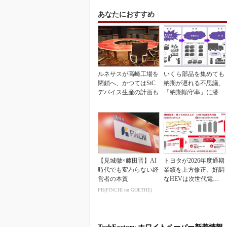
あなたにおすすめ
ルネサスが高崎工場を
いくら部品を集めても
閉鎖へ、かつてはSiC
納期が遅れる不思議、
デバイス生産の計画も
「納期順守率」に潜む
ワナ
【見城徹×藤田晋】AI
トヨタが2026年度通期
時代でも変わらない経
業績を上方修正、好調
営者の本質
なHEVは次世代電池
で競争力を強化へ
PR(FINCHI on GOETHE)