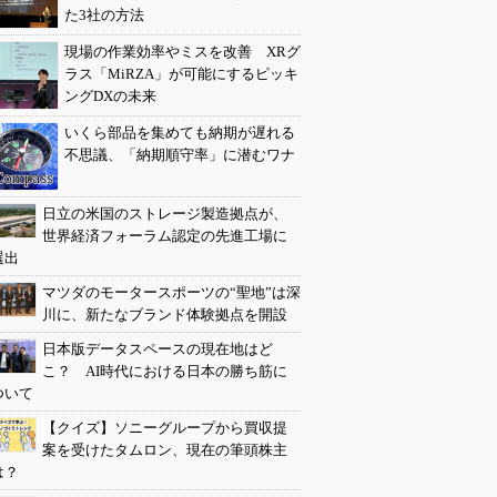
た3社の方法
現場の作業効率やミスを改善 XRグ
ラス「MiRZA」が可能にするピッキ
ングDXの未来
いくら部品を集めても納期が遅れる
不思議、「納期順守率」に潜むワナ
日立の米国のストレージ製造拠点が、
世界経済フォーラム認定の先進工場に
選出
マツダのモータースポーツの“聖地”は深
川に、新たなブランド体験拠点を開設
日本版データスペースの現在地はど
こ？ AI時代における日本の勝ち筋に
ついて
【クイズ】ソニーグループから買収提
案を受けたタムロン、現在の筆頭株主
は？