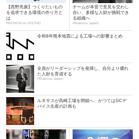
【西野亮廣】つくりたいもの
チームが本音で意見を交わし
を追求できる環境の作り方と
合い、多様な人財が挑戦でき
は
る組織へ
PR(FINCHI on GOETHE)
PR(dentsu Japan)
令和8年熊本地震による工場への影響まとめ
全員がリーダーシップを発揮し、自分より優れ
た人財を育成する
PR(dentsu Japan)
ルネサスが高崎工場を閉鎖へ、かつてはSiCデ
バイス生産の計画も