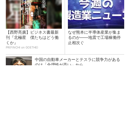
【西野亮廣】ビジネス書最新
なぜ熊本に半導体産業が集ま
刊『北極星 僕たちはどう働
るのか――地震で工場稼働停
くか』
止相次ぐ
PR(FINCHI on GOETHE)
中国の自動車メーカーとテスラに競争力がある
のは「合理性が高い」から
定年退職した理系シニア人材が核融合発電炉開
発で活躍、なぜ？
日本で水素活用を阻む壁、中国は再エネと水素
の導入を加速