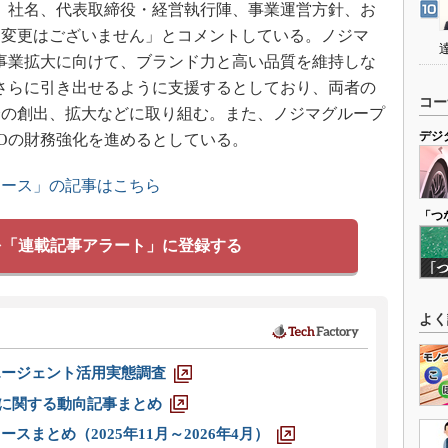
れ、社名、代表取締役・経営執行陣、事業運営方針、お
に変更はございません」とコメントしている。ノジマ
な事業拡大に向けて、ブランド力と高い品質を維持しな
をさらに引き出せるように支援するとしており、両者の
コー
会の創出、拡大などに取り組む。また、ノジマグループ
デジ
IOの財務強化を進めるとしている。
ュース」の記事はこちら
「つ
を「連載記事アラート」に登録する
よく
エージェント活用実態調査
O」に関する動向記事まとめ
スまとめ（2025年11月～2026年4月）