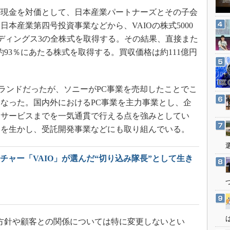
3Dプリンタ
産業オープンネット展
現金を対価として、日本産業パートナーズとその子会
デジタルツインとCAE
本産業第四号投資事業などから、VAIOの株式5000
S＆OP
ルディングス3の全株式を取得する。その結果、直接また
インダストリー4.0
約93％にあたる株式を取得する。買収価格は約111億円
イノベーション
製造業ビッグデータ
ブランドだったが、ソニーがPC事業を売却したことでこ
メイドインジャパン
なった。国内外におけるPC事業を主力事業とし、企
植物工場
ーサービスまでを一気通貫で行える点を強みとしてい
力を生かし、受託開発事業などにも取り組んでいる。
知財マネジメント
海外生産
チャー「VAIO」が選んだ“切り込み隊長”として生き
グローバル設計・開発
制御セキュリティ
新型コロナへの対応
方針や顧客との関係については特に変更しないとい