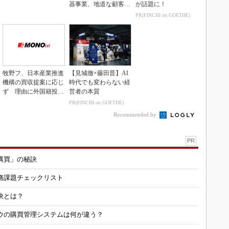
器事業、地道な顧客基
が話題に！
盤強化が結実
PR(FINCHI on GOETHE)
牧野フ、日本産業推進
【見城徹×藤田晋】AI
機構の買収提案に応じ
時代でも変わらない経
ず 理由に外国籍投資
営者の本質
家の存在
PR(FINCHI on GOETHE)
Recommended by
PR
購買」の秘訣
務課題チェックリスト
訣とは？
ウの購買管理システムは何が違う？