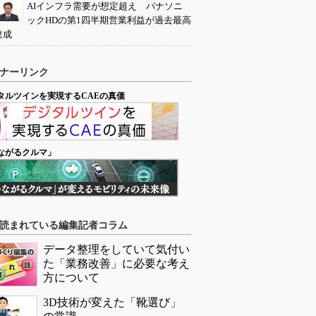
AIインフラ需要が想定超え パナソニ
ックHDの第1四半期営業利益が過去最高
達成
ナーリンク
タルツインを実現するCAEの真価
ながるクルマ」
読まれている編集記者コラム
データ整理をしていて気付い
た「業務改善」に必要な考え
方について
3D技術が変えた「靴選び」