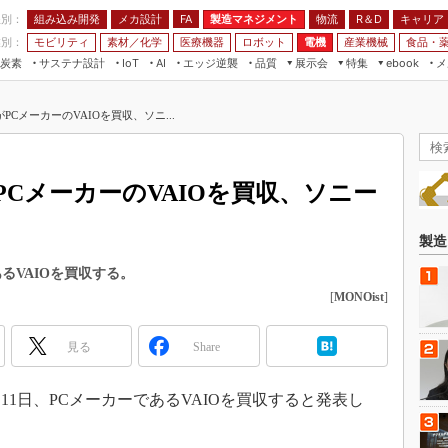
程別：
組み込み開発
メカ設計
製造マネジメント
物流
R＆D
キャリア
FA
業別：
モビリティ
素材／化学
医療機器
ロボット
電機
産業機械
食品・
炭素
サステナ設計
エッジ逆襲
品質
展示会
特集
メ
IoT
AI
ebook
伝承
組み込み開発
CEATEC
読者調査まとめ
編集後記
CメーカーのVAIOを買収、ソニ...
JIMTOF
保全
メカ設計
つながるクルマ
組込み/エッジ コンピューティング
ス
 AI
製造マネジメント
5G
展＆IoT/5Gソリューション展
VR／AR
FA
CメーカーのVAIOを買収、ソニー
IIFES
モビリティ
フィールドサービス
国際ロボット展
素材／化学
FPGA
製造
ジャパンモビリティショー
組み込み画像技術
るVAIOを買収する。
TECHNO-FRONTIER
[
MONOist
]
組み込みモデリング
人テク展
Windows Embedded
スマート工場EXPO
見る
Share
車載ソフト開発
EdgeTech+
ISO26262
11日、PCメーカーであるVAIOを買収すると発表し
日本ものづくりワールド
無償設計ツール
AUTOMOTIVE WORLD