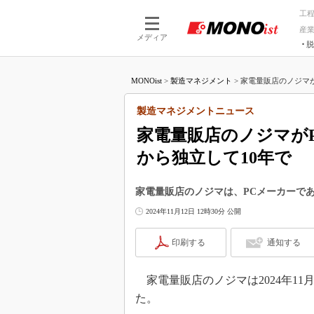
工
産
メディア
脱
つながる技術
AI×技術
MONOist
>
製造マネジメント
>
家電量販店のノジマがP
つながる工場
AI×設備
つながるサービ
Physical
製造マネジメントニュース
家電量販店のノジマがP
から独立して10年で
家電量販店のノジマは、PCメーカーであ
2024年11月12日 12時30分 公開
印刷する
通知する
家電量販店のノジマは2024年11月
た。