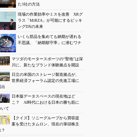
た3社の方法
現場の作業効率やミスを改善 XRグ
ラス「MiRZA」が可能にするピッキ
ングDXの未来
いくら部品を集めても納期が遅れる
不思議、「納期順守率」に潜むワナ
マツダのモータースポーツの“聖地”は深
川に、新たなブランド体験拠点を開設
日立の米国のストレージ製造拠点が、
世界経済フォーラム認定の先進工場に
選出
日本版データスペースの現在地はど
こ？ AI時代における日本の勝ち筋に
ついて
【クイズ】ソニーグループから買収提
案を受けたタムロン、現在の筆頭株主
は？