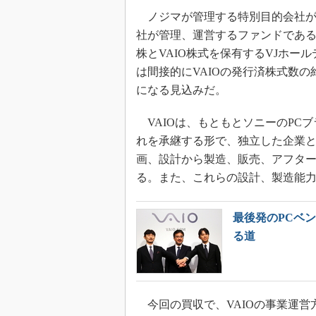
ノジマが管理する特別目的会社が
社が管理、運営するファンドである日
株とVAIO株式を保有するVJホー
は間接的にVAIOの発行済株式数の
になる見込みだ。
VAIOは、もともとソニーのPC
れを承継する形で、独立した企業と
画、設計から製造、販売、アフタ
る。また、これらの設計、製造能
最後発のPCベン
る道
今回の買収で、VAIOの事業運営