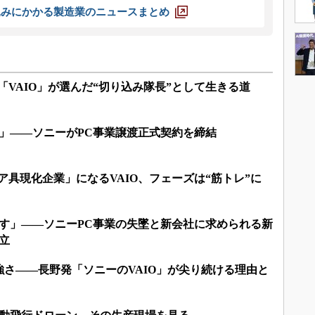
込みにかかる製造業のニュースまとめ
「VAIO」が選んだ“切り込み隊長”として生きる道
O」――ソニーがPC事業譲渡正式契約を締結
ア具現化企業」になるVAIO、フェーズは“筋トレ”に
です」――ソニーPC事業の失墜と新会社に求められる新
立
強さ――長野発「ソニーのVAIO」が尖り続ける理由と