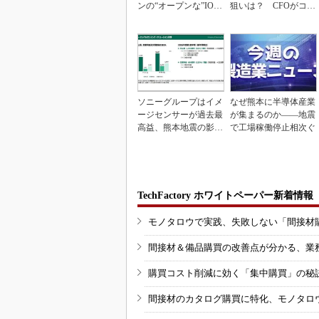
ンの“オープンな”IO-L
狙いは？ CFOがコメ
inkマスター
ント
ソニーグループはイメ
なぜ熊本に半導体産業
ージセンサーが過去最
が集まるのか――地震
高益、熊本地震の影響
で工場稼働停止相次ぐ
も限定的
TechFactory ホワイトペーパー新着情報
モノタロウで実践、失敗しない「間接材
間接材＆備品購買の改善点が分かる、業
購買コスト削減に効く「集中購買」の秘
間接材のカタログ購買に特化、モノタロ