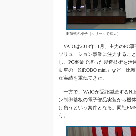
出荷式の様子（クリックで拡大）
VAIOは2018年11月、主力のP
ソリューション事業に注力することを
し、PC事業で培った製造技術を活
動車の「KiROBO mini」な
産実績を重ねてきた。
一方で、VAIOが受託製造するNile
ン制御基板の電子部品実装から機
け負うという案件となる。同社EM
う。