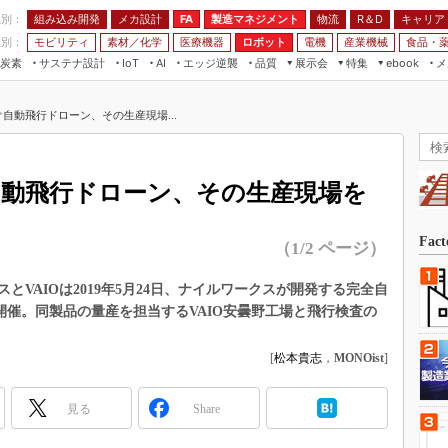
程別：
組み込み開発
メカ設計
製造マネジメント
物流
R＆D
キャリア
FA
業別：
モビリティ
素材／化学
医療機器
ロボット
電機
産業機械
食品・
炭素
サステナ設計
エッジ逆襲
品質
展示会
特集
メ
IoT
AI
ebook
伝承
組み込み開発
CEATEC
読者調査まとめ
編集後記
ぐ自動飛行ドローン、その生産現場...
JIMTOF
保全
メカ設計
つながるクルマ
組込み/エッジ コンピューティング
ス
 AI
製造マネジメント
5G
展＆IoT/5Gソリューション展
VR／AR
FA
自動飛行ドローン、その生産現場を
IIFES
モビリティ
フィールドサービス
国際ロボット展
素材／化学
FPGA
Fac
（1/2 ページ）
ジャパンモビリティショー
組み込み画像技術
TECHNO-FRONTIER
VAIOは2019年5月24日、ナイルワークスが開発する完全自
組み込みモデリング
式を開催。同製品の量産を担当するVAIO安曇野工場と飛行検査の
人テク展
Windows Embedded
スマート工場EXPO
[
松本貴志
，
MONOist
]
車載ソフト開発
EdgeTech+
ISO26262
日本ものづくりワールド
見る
Share
無償設計ツール
AUTOMOTIVE WORLD