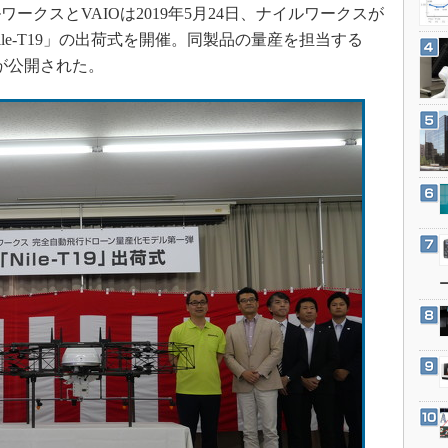
3Dプリンタ
クスとVAIOは2019年5月24日、ナイルワークスが
産業オープンネット展
デジタルツインとCAE
le-T19」の出荷式を開催。同製品の量産を担当する
が公開された。
S＆OP
インダストリー4.0
イノベーション
製造業ビッグデータ
メイドインジャパン
植物工場
知財マネジメント
海外生産
グローバル設計・開発
制御セキュリティ
新型コロナへの対応