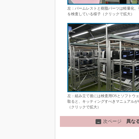
左：パームレストと樹脂パーツは軽量化、
を検査している様子（クリックで拡大）
左：組み立て後には検査用OSとソフトウ
取ると、キッティングすべきマニュアルが
（クリックで拡大）
次ページ
異な
→