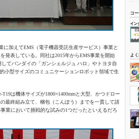
コー
イン
C事業に加えてEMS（電子機器受託生産サービス）事業と
発表している。同社は2015年からEMS事業を開始
よく
用してバンダイの「ガンシェルジュ ハロ」やトヨタ自
ど、比較的小型サイズのコミュニケーションロボット領域で生
-T19は機体サイズが1800×1400mmと大型、かつドロー
体の最終組み立て、梱包（こんぽう）までを一貫して請
S事業において挑戦的な試みの1つだったといえるだろ