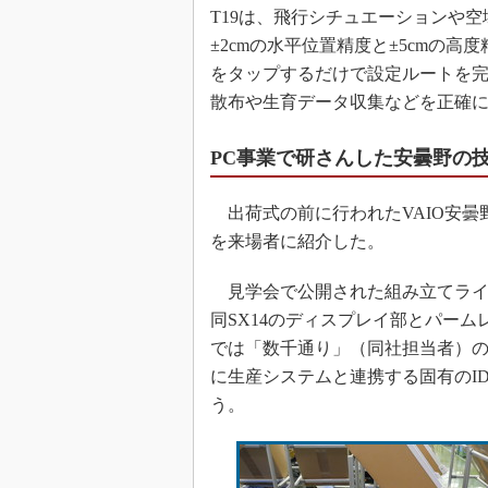
T19は、飛行シチュエーションや
±2cmの水平位置精度と±5cmの
をタップするだけで設定ルートを
散布や生育データ収集などを正確
PC事業で研さんした安曇野の
出荷式の前に行われたVAIO安曇野工
を来場者に紹介した。
見学会で公開された組み立てラインで
同SX14のディスプレイ部とパーム
では「数千通り」（同社担当者）
に生産システムと連携する固有のI
う。