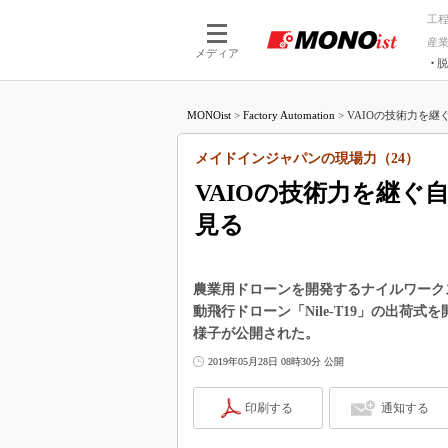
工
産
メディア
脱
つながる技術
AI×技術
MONOist
>
Factory Automation
>
VAIOの技術力を継
つながる工場
AI×設備
つながるサービ
Physical
メイドインジャパンの現場力（24）
VAIOの技術力を継ぐ
見る
農業用ドローンを開発するナイルワークスと
動飛行ドローン「Nile-T19」の出荷
様子が公開された。
2019年05月28日 08時30分 公開
印刷する
通知する