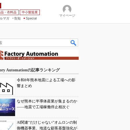
薬品・衣料品
中小製造業
マイページ
ルマガ
告知
Special
tory Automationの記事ランキング
令和8年熊本地震による工場への影
響まとめ
なぜ熊本に半導体産業が集まるのか
――地震で工場稼働停止相次ぐ
AI関連“だけじゃない”オムロンの制
御機器事業、地道な顧客基盤強化が