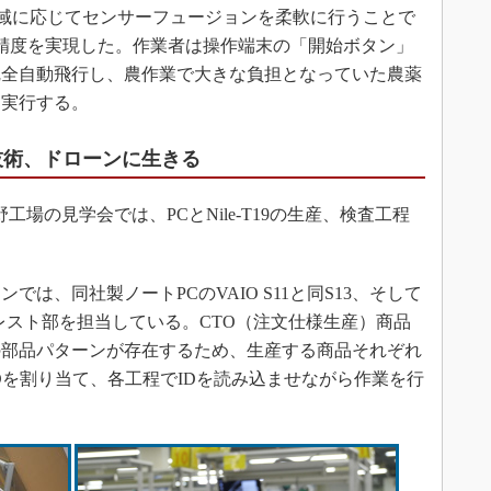
空域に応じてセンサーフュージョンを柔軟に行うことで
高度精度を実現した。作業者は操作端末の「開始ボタン」
完全自動飛行し、農作業で大きな負担となっていた農薬
に実行する。
技術、ドローンに生きる
場の見学会では、PCとNile-T19の生産、検査工程
は、同社製ノートPCのVAIO S11と同S13、そして
レスト部を担当している。CTO（注文仕様生産）商品
の部品パターンが存在するため、生産する商品それぞれ
Dを割り当て、各工程でIDを読み込ませながら作業を行