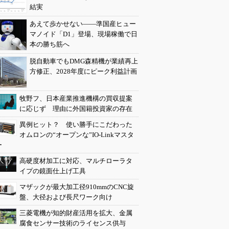
結実
あえて歩かせない――準国産ヒュー
マノイド「D1」登場、現場稼働で日
本の勝ち筋へ
脱自動車でもDMG森精機が業績再上
方修正、2028年度にピーク利益計画
牧野フ、日本産業推進機構の買収提案
に応じず 理由に外国籍投資家の存在
異例ヒット？ 使い勝手にこだわった
オムロンの“オープンな”IO-Linkマスタ
ー
高硬度材加工に対応、マルチローラタ
イプの鏡面仕上げ工具
マザックが最大加工径910mmのCNC旋
盤、大径および長尺ワーク向け
三菱電機が知的財産活用を拡大、金属
腐食センサー技術のライセンス供与