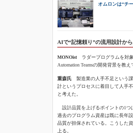
オムロンは“チ
AIで“記憶頼り”の流用設計か
MONOist
ラダープログラムを対象と
Automation Teamsの開発背景を
重森氏
製造業の人手不足という課
計というプロセスに着目して人手
と考えた。
設計品質を上げるポイントの1つ
過去のプログラム資産は既に長年
品質が担保されている。こうした資
上る。