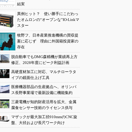
結実
異例ヒット？ 使い勝手にこだわっ
たオムロンの“オープンな”IO-Linkマ
スター
牧野フ、日本産業推進機構の買収提
案に応じず 理由に外国籍投資家の
存在
脱自動車でもDMG森精機が業績再上方
修正、2028年度にピーク利益計画
高硬度材加工に対応、マルチローラタ
イプの鏡面仕上げ工具
医療機器部品の生産拠点へ、オリンパ
ス長野事業場で最新設備に機能集約
三菱電機が知的財産活用を拡大、金属
腐食センサー技術のライセンス供与
マザックが最大加工径910mmのCNC旋
盤、大径および長尺ワーク向け