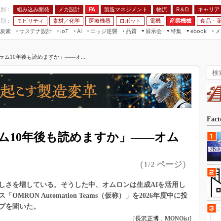
程別：
組み込み開発
メカ設計
製造マネジメント
物流
R＆D
キャリア
FA
業別：
モビリティ
素材／化学
医療機器
ロボット
電機
産業機械
食品・
炭素
サステナ設計
エッジ逆襲
品質
展示会
特集
メ
IoT
AI
ebook
伝承
組み込み開発
CEATEC
読者調査まとめ
編集後記
ム10年後も読めますか」――オ...
JIMTOF
保全
メカ設計
つながるクルマ
組込み/エッジ コンピューティング
ス
 AI
製造マネジメント
5G
展＆IoT/5Gソリューション展
VR／AR
FA
IIFES
モビリティ
フィールドサービス
国際ロボット展
素材／化学
FPGA
Fac
ジャパンモビリティショー
組み込み画像技術
ム10年後も読めますか」――オム
TECHNO-FRONTIER
組み込みモデリング
人テク展
（1/2 ページ）
Windows Embedded
スマート工場EXPO
車載ソフト開発
しさを増している。そうした中、オムロンは生成AIを活用し
EdgeTech+
ISO26262
RON Automation Teams（仮称）」を2026年度中に投
日本ものづくりワールド
プを聞いた。
無償設計ツール
AUTOMOTIVE WORLD
[
長沢正博
，
MONOist
]