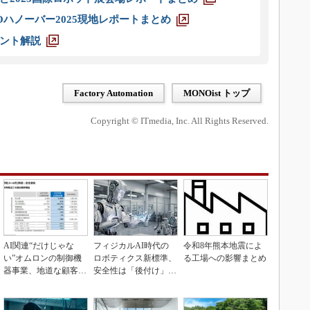
ハノーバー2025現地レポートまとめ
ント解説
Factory Automation
MONOist トップ
Copyright © ITmedia, Inc. All Rights Reserved.
AI関連“だけじゃな
フィジカルAI時代の
令和8年熊本地震によ
い”オムロンの制御機
ロボティクス新標準、
る工場への影響まとめ
器事業、地道な顧客基
安全性は「後付け」で
盤強化が結実
なく「設計の核心」