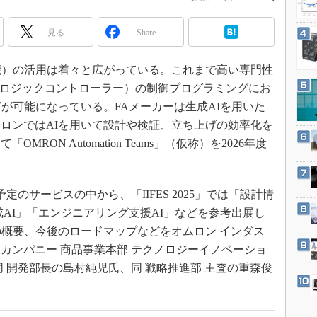
3Dプリンタ
産業オープンネット展
デジタルツインとCAE
見る
Share
S＆OP
能）の活用は着々と広がっている。これまで高い専門性
インダストリー4.0
ルロジックコントローラー）の制御プログラミングにお
イノベーション
が可能になっている。FAメーカーは生成AIを用いた
製造業ビッグデータ
ロンではAIを用いて設計や検証、立ち上げの効率化を
メイドインジャパン
RON Automation Teams」（仮称）を2026年度
植物工場
知財マネジメント
sで提供予定のサービスの中から、「IIFES 2025」では「設計情
海外生産
成AI」「エンジニアリング支援AI」などを参考出展し
グローバル設計・開発
の概要、今後のロードマップなどをオムロン インダス
制御セキュリティ
カンパニー 商品事業本部 テクノロジーイノベーショ
 開発部長の島村純児氏、同 戦略推進部 主査の重森俊
新型コロナへの対応