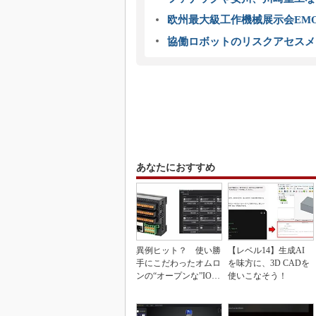
欧州最大級工作機械展示会EMO
協働ロボットのリスクアセスメ
あなたにおすすめ
異例ヒット？ 使い勝
【レベル14】生成AI
手にこだわったオムロ
を味方に、3D CADを
ンの“オープンな”IO-L
使いこなそう！
inkマスター