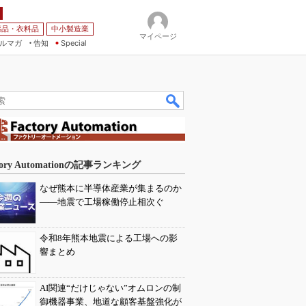
薬品・衣料品
中小製造業
マイページ
ルマガ
告知
Special
tory Automationの記事ランキング
なぜ熊本に半導体産業が集まるのか
――地震で工場稼働停止相次ぐ
令和8年熊本地震による工場への影
響まとめ
AI関連“だけじゃない”オムロンの制
御機器事業、地道な顧客基盤強化が