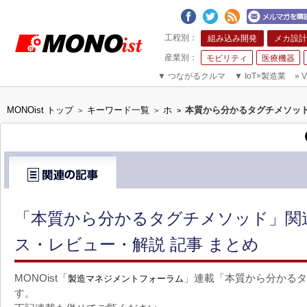
組み込み開発
メカ設計
モビリティ
医療機器
▼
つながるクルマ
▼
IoT×製造業
»
V
MONOist トップ
キーワード一覧
ホ
本質から分かるタグチメソッ
>
>
>
「本質から分かるタグチメソッド」関
ス・レビュー・解説 記事 まとめ
MONOist「
」連載「本質から分かるタ
製造マネジメントフォーラム
す。