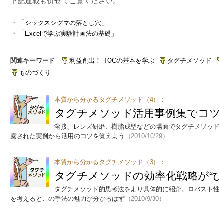
下記連載も併せてご覧ください。
・「
」
シックスシグマの落とし穴
・「
」
Excelで学ぶ実験計画法の基礎
関連キーワード
利益創出！ TOCの基本を学ぶ
タグチメソッド
ものづくり
本質から分かるタグチメソッド（4）：
タグチメソッド活用事例集でコ
溶接、レンズ研磨、樹脂成型などの場面でタグチメソッド
露された実例から活用のコツを覚えよう
（2010/10/29）
本質から分かるタグチメソッド（3）：
タグチメソッドの効率化戦略が“
タグチメソッド的思考法をより具体的に紹介。ロバスト
を考えるとこの手法の魅力が分かるはず
（2010/9/30）