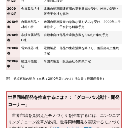
年12月
社
ア拠点に移管
2009
金属製品 F社
北米自動車関連市場の需要激減を受け、米国の製造・
年12月
販売子会社を解散
2010年
自動車部品・
米国自動車販売の急激な落ち込みを受け、2009年に生
春
材料 G社
産停止し、子会社も解散予定
2010年
非鉄金属製品
自動車向け部品生産拠点数を3拠点に集約予定
春
H社
2010年
電気機器 I社
電機製品・部品の生産活動を終了し、他国拠点に集約
春
予定
2010年
輸送用機械 J
米国の製造・販売会社を閉鎖予定
中
社
表1 拠点再編の動き（出典：2010年版ものづくり白書：経済産業省）
世界同時開発を推進するには？：「グローバル設計・開発
コーナー」
世界市場を見据えたモノづくりを推進するには、エンジニア
リングチェーン改革が必須。世界同時開発を実現するモノづく