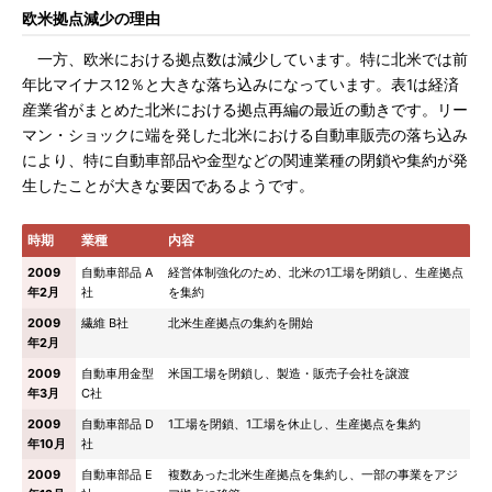
欧米拠点減少の理由
一方、欧米における拠点数は減少しています。特に北米では前
年比マイナス12％と大きな落ち込みになっています。表1は経済
産業省がまとめた北米における拠点再編の最近の動きです。リー
マン・ショックに端を発した北米における自動車販売の落ち込み
により、特に自動車部品や金型などの関連業種の閉鎖や集約が発
生したことが大きな要因であるようです。
時期
業種
内容
2009
自動車部品 A
経営体制強化のため、北米の1工場を閉鎖し、生産拠点
年2月
社
を集約
2009
繊維 B社
北米生産拠点の集約を開始
年2月
2009
自動車用金型
米国工場を閉鎖し、製造・販売子会社を譲渡
年3月
C社
2009
自動車部品 D
1工場を閉鎖、1工場を休止し、生産拠点を集約
年10月
社
2009
自動車部品 E
複数あった北米生産拠点を集約し、一部の事業をアジ