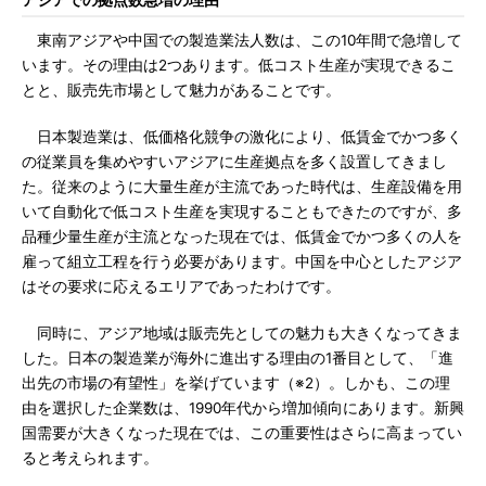
アジアでの拠点数急増の理由
東南アジアや中国での製造業法人数は、この10年間で急増して
います。その理由は2つあります。低コスト生産が実現できるこ
とと、販売先市場として魅力があることです。
日本製造業は、低価格化競争の激化により、低賃金でかつ多く
の従業員を集めやすいアジアに生産拠点を多く設置してきまし
た。従来のように大量生産が主流であった時代は、生産設備を用
いて自動化で低コスト生産を実現することもできたのですが、多
品種少量生産が主流となった現在では、低賃金でかつ多くの人を
雇って組立工程を行う必要があります。中国を中心としたアジア
はその要求に応えるエリアであったわけです。
同時に、アジア地域は販売先としての魅力も大きくなってきま
した。日本の製造業が海外に進出する理由の1番目として、「進
出先の市場の有望性」を挙げています（※2）。しかも、この理
由を選択した企業数は、1990年代から増加傾向にあります。新興
国需要が大きくなった現在では、この重要性はさらに高まってい
ると考えられます。