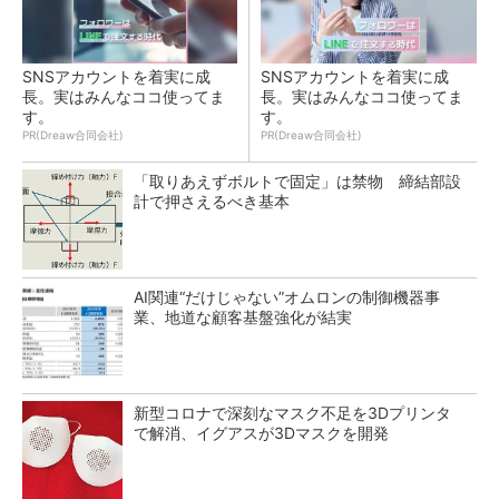
SNSアカウントを着実に成
SNSアカウントを着実に成
長。実はみんなココ使ってま
長。実はみんなココ使ってま
す。
す。
PR(Dreaw合同会社)
PR(Dreaw合同会社)
「取りあえずボルトで固定」は禁物 締結部設
計で押さえるべき基本
AI関連“だけじゃない”オムロンの制御機器事
業、地道な顧客基盤強化が結実
新型コロナで深刻なマスク不足を3Dプリンタ
で解消、イグアスが3Dマスクを開発