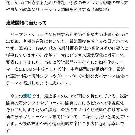
化、それに対応するための課題、今後のモノづくり戦略の在り方
や最新の改革ソリューション動向を紹介する（編集部）
連載開始に当たって
リーマン・ショックから脱するための企業努力の成果が徐々に
出始め、各種製造業においても、景気回復を感じる今日このごろ
です。筆者は、1990年代から設計開発領域の業務改革やIT導入に
従事していますが、改革テーマはビジネス環境変化に対応して、
変遷してきました。当初は設計部門を中心とした効率化のテー
マ、次にBOMを中核とした設計・生産部門の連携効率化、最近
は設計開発の海外シフトやグローバルでの開発ガバナンス強化の
テーマが増加したように思います。
今回の
連載
では、最近多くの方々が関心を持たれている、設計
開発の海外シフトやグローバル開発におけるビジネス環境変化、
それに対応するための課題、今後のモノづくり戦略の在り方や最
新の改革ソリューション動向について、ご紹介したいと考えてい
ます。今後の技術企画や情報戦略立案にご参考になれば幸いで
す。