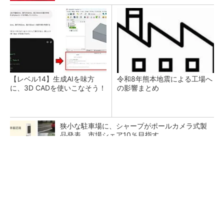
【レベル14】生成AIを味方
令和8年熊本地震による工場へ
に、3D CADを使いこなそう！
の影響まとめ
狭小な駐車場に、シャープがポールカメラ式製
品発表 市場シェア10％目指す
ルネサスが高崎工場を閉鎖へ、かつてはSiCデ
バイス生産の計画も