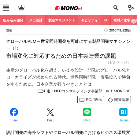
組み込み開発
メカ設計
製造マネジメント
モビリティ
FA
素材／化学
連載
2010年9月28日
グローバルPLM～世界同時開発を可能にする製品開発マネジメン
ト（1）
市場変化に対応するための日本製造業の課題
（1/3 ページ）
生産のグローバル化を超え、いまや設計・開発のグローバル化と
ローカライズが求められる時代。世界同時開発・市場投入で勝負
をするために、日本企業が行うべきこととは
[三河 進／NECコンサルティング事業部，＠IT MONOist]
PC用表示
関連情報
Share
Post
LINE
Hatena
設計開発の海外シフトやグローバル開発におけるビジネス環境変