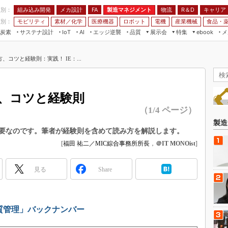
程別：
組み込み開発
メカ設計
製造マネジメント
物流
R＆D
キャリア
FA
業別：
モビリティ
素材／化学
医療機器
ロボット
電機
産業機械
食品・
炭素
サステナ設計
エッジ逆襲
品質
展示会
特集
メ
IoT
AI
ebook
伝承
組み込み開発
CEATEC
読者調査まとめ
編集後記
コツと経験則：実践！ IE：...
JIMTOF
保全
メカ設計
つながるクルマ
組込み/エッジ コンピューティング
ス
 AI
製造マネジメント
5G
展＆IoT/5Gソリューション展
VR／AR
FA
、コツと経験則
IIFES
モビリティ
フィールドサービス
（1/4 ページ）
国際ロボット展
素材／化学
FPGA
製造
ジャパンモビリティショー
要なのです。筆者が経験則を含めて読み方を解説します。
組み込み画像技術
[
福田 祐二／MIC綜合事務所所長
，
＠IT MONOist
]
TECHNO-FRONTIER
組み込みモデリング
人テク展
見る
Windows Embedded
Share
スマート工場EXPO
車載ソフト開発
EdgeTech+
ISO26262
日本ものづくりワールド
品質管理」バックナンバー
無償設計ツール
AUTOMOTIVE WORLD