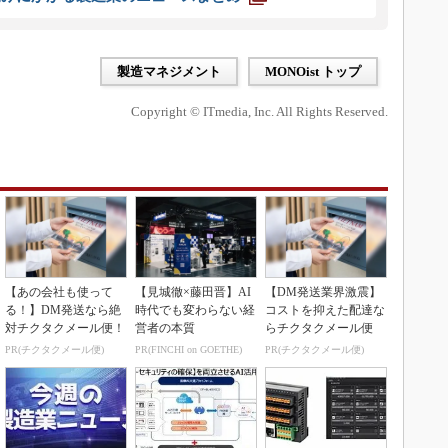
製造マネジメント
MONOist トップ
Copyright © ITmedia, Inc. All Rights Reserved.
【あの会社も使って
【見城徹×藤田晋】AI
【DM発送業界激震】
る！】DM発送なら絶
時代でも変わらない経
コストを抑えた配達な
対チクタクメール便！
営者の本質
らチクタクメール便
PR(チクタクメール便)
PR(FINCHI on GOETHE)
PR(チクタクメール便)