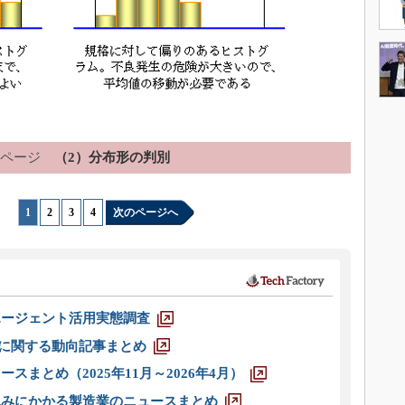
ページ
（2）分布形の判別
1
|
2
|
3
|
4
次のページへ
エージェント活用実態調査
O」に関する動向記事まとめ
スまとめ（2025年11月～2026年4月）
込みにかかる製造業のニュースまとめ