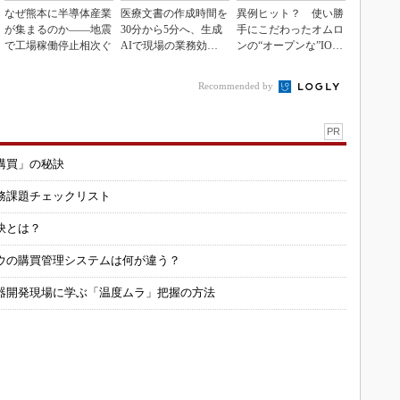
なぜ熊本に半導体産業
医療文書の作成時間を
異例ヒット？ 使い勝
が集まるのか――地震
30分から5分へ、生成
手にこだわったオムロ
で工場稼働停止相次ぐ
AIで現場の業務効率
ンの“オープンな”IO-L
化
inkマスター
Recommended by
PR
購買」の秘訣
務課題チェックリスト
訣とは？
ウの購買管理システムは何が違う？
器開発現場に学ぶ「温度ムラ」把握の方法