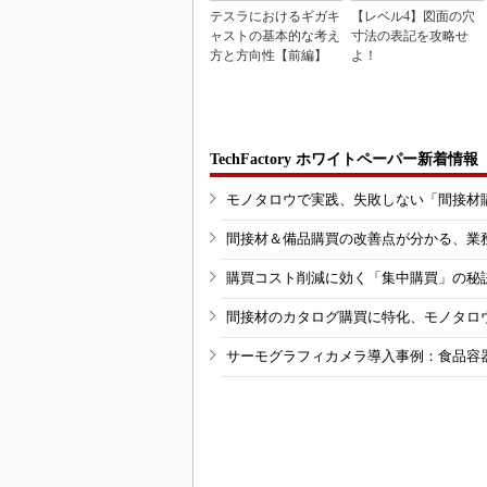
テスラにおけるギガキ
【レベル4】図面の穴
ャストの基本的な考え
寸法の表記を攻略せ
方と方向性【前編】
よ！
TechFactory ホワイトペーパー新着情報
モノタロウで実践、失敗しない「間接材
間接材＆備品購買の改善点が分かる、業
購買コスト削減に効く「集中購買」の秘
間接材のカタログ購買に特化、モノタロ
サーモグラフィカメラ導入事例：食品容