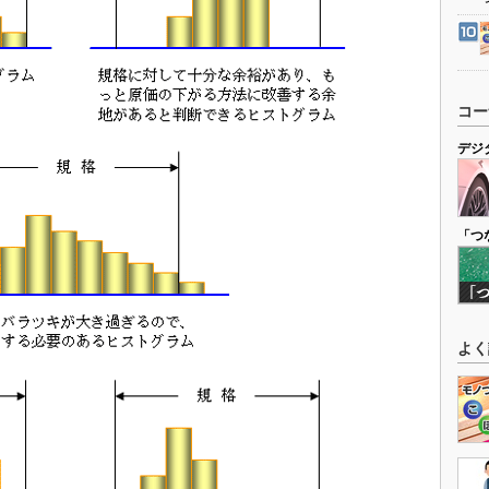
コー
デジ
「つ
よく