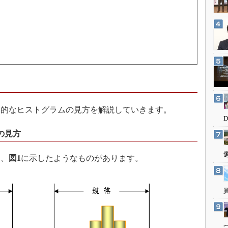
3Dプリンタ
産業オープンネット展
デジタルツインとCAE
S＆OP
インダストリー4.0
イノベーション
製造業ビッグデータ
メイドインジャパン
体的なヒストグラムの見方を解説していきます。
植物工場
知財マネジメント
の見方
海外生産
、
図1
に示したようなものがあります。
グローバル設計・開発
制御セキュリティ
新型コロナへの対応