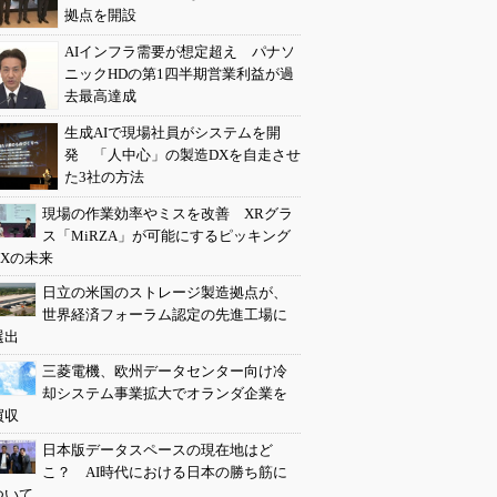
拠点を開設
AIインフラ需要が想定超え パナソ
ニックHDの第1四半期営業利益が過
去最高達成
生成AIで現場社員がシステムを開
発 「人中心」の製造DXを自走させ
た3社の方法
現場の作業効率やミスを改善 XRグラ
ス「MiRZA」が可能にするピッキング
DXの未来
日立の米国のストレージ製造拠点が、
世界経済フォーラム認定の先進工場に
選出
三菱電機、欧州データセンター向け冷
却システム事業拡大でオランダ企業を
買収
日本版データスペースの現在地はど
こ？ AI時代における日本の勝ち筋に
ついて