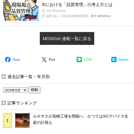
IEにおける「品質管理」の考え方とは
2011年4月5日
福田 祐二／MIC綜合事務所所長,
＠IT MONOist
MONOist 連載一覧に戻る
Share
Post
LINE
Hatena
過去記事一覧 - 年月別
移動
記事ランキング
ルネサスが高崎工場を閉鎖へ、かつてはSiCデバイス生
産の計画も