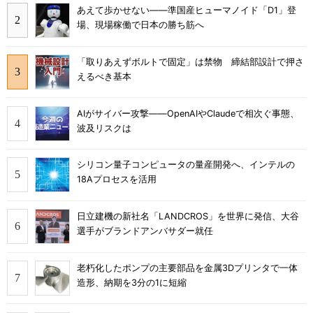
あえて歩かせない――準国産ヒューマノイド「D1」登
場、現場稼働で日本の勝ち筋へ
「取りあえずボルトで固定」は禁物 締結部設計で押さ
えるべき基本
AIがサイバー攻撃――OpenAIやClaudeで相次ぐ事態、
波及リスクは
シリコン量子コンピュータの量産開発へ、インテルの
18Aプロセスを活用
日立建機の新社名「LANDCROS」を世界に発信、大谷
選手がブランドアンバサダー就任
老朽化したポンプの主要部品を金属3Dプリンタで一体
造形、納期を3分の1に短縮