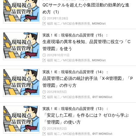
QCサークルを超えた小集団活動の効果的な進
め方（1）
2013年1月28日
福田 祐二／MIC綜合事務所所長,
MONOist
実践！ IE：現場視点の品質管理（15）：
生産現場の異常を検知、品質管理に役立つ「C
管理図」を使う
2012年10月11日
福田 祐二／MIC綜合事務所所長,
MONOist
実践！ IE：現場視点の品質管理（14）：
品質管理に必須の統計的手法「X-R管理図」「P
管理図」の作り方
2012年9月5日
福田 祐二／MIC綜合事務所所長,
＠IT MONOist
実践！ IE：現場視点の品質管理（13）：
「安定した工程」を作るには？ ゼロから学ぶ
「管理図」の使い方
2012年8月2日
福田 祐二／MIC綜合事務所所長,
＠IT MONOist