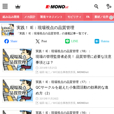
組み込み開発
メカ設計
製造マネジメント
モビリティ
FA
素材／化学
実践！ IE：現場視点の品質管理
「実践！ IE：現場視点の品質管理」の連載記事一覧です。
Share
Post
LINE
Hatena
実践！ IE：現場視点の品質管理（18）：
現場の管理監督者必見！ 品質管理に必要な注意
事項とは？
2014年1月21日
福田 祐二／MIC綜合事務所所長,
MONOist
実践！ IE：現場視点の品質管理（17）：
QCサークルを超えた小集団活動の効果的な進
め方（2）
2013年11月26日
福田 祐二／MIC綜合事務所所長,
MONOist
実践！ IE：現場視点の品質管理（16）：