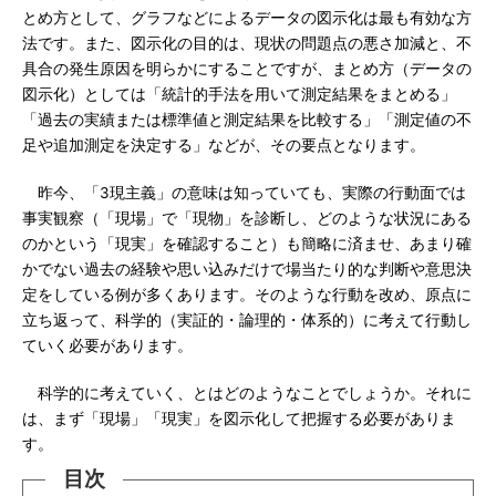
とめ方として、グラフなどによるデータの図示化は最も有効な方
法です。また、図示化の目的は、現状の問題点の悪さ加減と、不
具合の発生原因を明らかにすることですが、まとめ方（データの
図示化）としては「統計的手法を用いて測定結果をまとめる」
「過去の実績または標準値と測定結果を比較する」「測定値の不
足や追加測定を決定する」などが、その要点となります。
昨今、「3現主義」の意味は知っていても、実際の行動面では
事実観察（「現場」で「現物」を診断し、どのような状況にある
のかという「現実」を確認すること）も簡略に済ませ、あまり確
かでない過去の経験や思い込みだけで場当たり的な判断や意思決
定をしている例が多くあります。そのような行動を改め、原点に
立ち返って、科学的（実証的・論理的・体系的）に考えて行動し
ていく必要があります。
科学的に考えていく、とはどのようなことでしょうか。それに
は、まず「現場」「現実」を図示化して把握する必要がありま
す。
目次