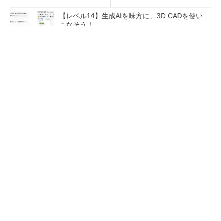
【レベル14】生成AIを味方に、3D CADを使い
こなそう！
全員がリーダーシップを発揮し、自分より優れ
た人財を育成する
PR(dentsu Japan)
狭小な駐車場に、シャープがポールカメラ式製
品発表 市場シェア10％目指す