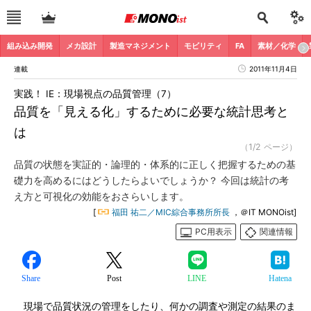
組み込み開発
メカ設計
製造マネジメント
モビリティ
FA
素材／化学
連載
2011年11月4日
実践！ IE：現場視点の品質管理（7）
品質を「見える化」するために必要な統計思考と
は
（1/2 ページ）
品質の状態を実証的・論理的・体系的に正しく把握するための基
礎力を高めるにはどうしたらよいでしょうか？ 今回は統計の考
え方と可視化の効能をおさらいします。
[
福田 祐二／MIC綜合事務所所長
，＠IT MONOist]
PC用表示
関連情報
Share
Post
LINE
Hatena
現場で品質状況の管理をしたり、何かの調査や測定の結果のま