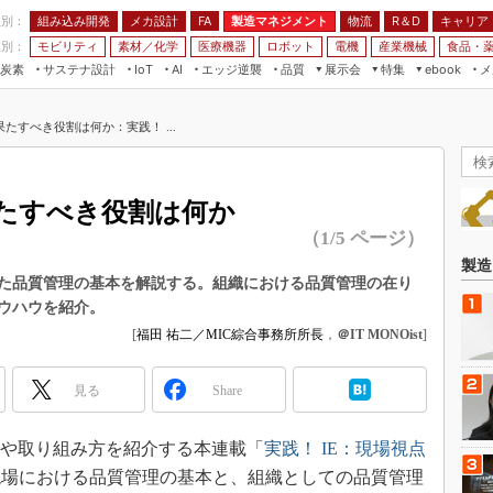
程別：
組み込み開発
メカ設計
製造マネジメント
物流
R＆D
キャリア
FA
業別：
モビリティ
素材／化学
医療機器
ロボット
電機
産業機械
食品・
炭素
サステナ設計
エッジ逆襲
品質
展示会
特集
メ
IoT
AI
ebook
伝承
組み込み開発
CEATEC
読者調査まとめ
編集後記
たすべき役割は何か：実践！ ...
JIMTOF
保全
メカ設計
つながるクルマ
組込み/エッジ コンピューティング
ス
 AI
製造マネジメント
5G
展＆IoT/5Gソリューション展
VR／AR
FA
たすべき役割は何か
IIFES
モビリティ
フィールドサービス
（1/5 ページ）
国際ロボット展
素材／化学
FPGA
製造
ジャパンモビリティショー
た品質管理の基本を解説する。組織における品質管理の在り
組み込み画像技術
ウハウを紹介。
TECHNO-FRONTIER
組み込みモデリング
[
福田 祐二／MIC綜合事務所所長
，
＠IT MONOist
]
人テク展
Windows Embedded
スマート工場EXPO
見る
Share
車載ソフト開発
EdgeTech+
ISO26262
方や取り組み方を紹介する本連載「
実践！ IE：現場視点
日本ものづくりワールド
無償設計ツール
現場における品質管理の基本と、組織としての品質管理
AUTOMOTIVE WORLD