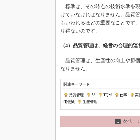
標準は、その時点の技術水準を現
けていなければなりません。品質
もいわれるほどの重要なことです
り得ないのです。
（4）品質管理は、経営の合理的運
品質管理は、生産性の向上や原価
なりません。
関連キーワード
品質管理
|
5S
|
TQM
|
仕事
|
実
価低減
|
生産管理
次ペー
→