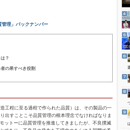
3Dプリンタ
産業オープンネット展
デジタルツインとCAE
S＆OP
品質管理」バックナンバー
インダストリー4.0
イノベーション
製造業ビッグデータ
メイドインジャパン
とは？
植物工場
当者の果すべき役割
知財マネジメント
海外生産
グローバル設計・開発
制御セキュリティ
造工程に至る過程で作られた品質）は、その製品の一
新型コロナへの対応
作り出すことこそ品質管理の根本理念でなければなりま
をモットーに品質管理を推進してきましたが、不良撲滅