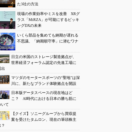
た3社の方法
現場の作業効率やミスを改善 XRグ
ラス「MiRZA」が可能にするピッキ
ングDXの未来
いくら部品を集めても納期が遅れる
不思議、「納期順守率」に潜むワナ
日立の米国のストレージ製造拠点が、
世界経済フォーラム認定の先進工場に
選出
マツダのモータースポーツの“聖地”は深
川に、新たなブランド体験拠点を開設
日本版データスペースの現在地はど
こ？ AI時代における日本の勝ち筋に
ついて
【クイズ】ソニーグループから買収提
案を受けたタムロン、現在の筆頭株主
は？