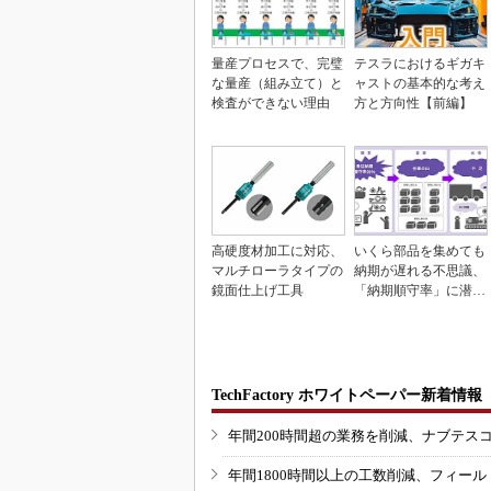
量産プロセスで、完璧
テスラにおけるギガキ
な量産（組み立て）と
ャストの基本的な考え
検査ができない理由
方と方向性【前編】
高硬度材加工に対応、
いくら部品を集めても
マルチローラタイプの
納期が遅れる不思議、
鏡面仕上げ工具
「納期順守率」に潜む
ワナ
TechFactory ホワイトペーパー新着情報
年間200時間超の業務を削減、ナブテス
年間1800時間以上の工数削減、フィー