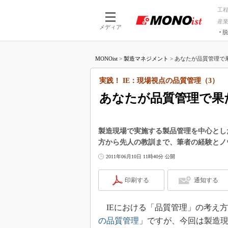
工
産
メディア
脱
つながる技術
AI×技術
MONOist
>
製造マネジメント
>
あなたが品質管理で果
つながる工場
AI×設備
つながるサービ
Physical
実践！ IE：現場視点の品質管理（3）
あなたが品質管理で果
製造現場で実施する製品管理を中心とし
方から先人の教訓まで、筆者の経験とノ
2011年06月10日 11時40分 公開
印刷する
通知する
IEにおける「品質管理」の考え
の品質管理
」ですが、今回は製造