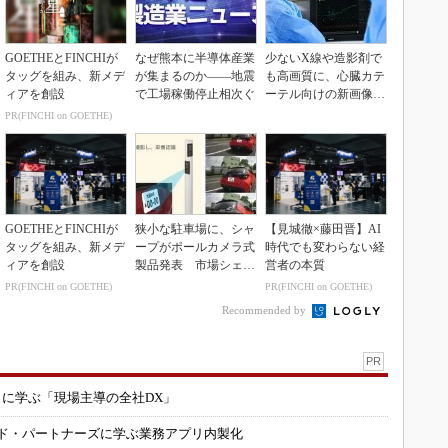
GOETHEとFINCHIが
なぜ熊本に半導体産業
少ないX線や造影剤で
タッグを組み、新メデ
が集まるのか――地震
も高画質に、心臓カテ
ィアを創設
で工場稼働停止相次ぐ
ーテル向けの新画像技
術
PR(FINCHI on GOETHE)
GOETHEとFINCHIが
狭小な駐車場に、シャ
【見城徹×藤田晋】AI
タッグを組み、新メデ
ープがポールカメラ式
時代でも変わらない経
ィアを創設
製品発表 市場シェア
営者の本質
10％目指す
PR(FINCHI on GOETHE)
PR(FINCHI on GOETHE)
Recommended by
PR
コに学ぶ「現場主導の全社DX」
ルド・パートナーズに学ぶ業務アプリ内製化