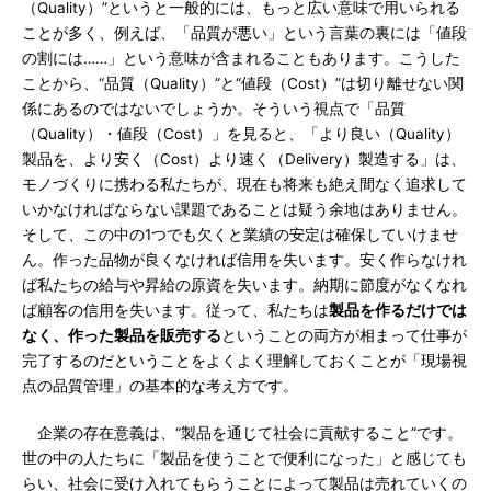
（Quality）”というと一般的には、もっと広い意味で用いられる
ことが多く、例えば、「品質が悪い」という言葉の裏には「値段
の割には……」という意味が含まれることもあります。こうした
ことから、“品質（Quality）”と“値段（Cost）”は切り離せない関
係にあるのではないでしょうか。そういう視点で「品質
（Quality）・値段（Cost）」を見ると、「より良い（Quality）
製品を、より安く（Cost）より速く（Delivery）製造する」は、
モノづくりに携わる私たちが、現在も将来も絶え間なく追求して
いかなければならない課題であることは疑う余地はありません。
そして、この中の1つでも欠くと業績の安定は確保していけませ
ん。作った品物が良くなければ信用を失います。安く作らなけれ
ば私たちの給与や昇給の原資を失います。納期に節度がなくなれ
ば顧客の信用を失います。従って、私たちは
製品を作るだけでは
なく、作った製品を販売する
ということの両方が相まって仕事が
完了するのだということをよくよく理解しておくことが「現場視
点の品質管理」の基本的な考え方です。
企業の存在意義は、“製品を通じて社会に貢献すること”です。
世の中の人たちに「製品を使うことで便利になった」と感じても
らい、社会に受け入れてもらうことによって製品は売れていくの