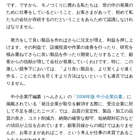
です。ですから、モノづくりに携わる私たちは、世の中の発展の
ために仕事をしているということ、お客さまがあって、初めて私
たちの会社が存続するのだということをあらためて認識しなけれ
ばなりません。
努力をして良い製品を作ればさらに注文が増え、利益を押し上
げます。その利益で、設備投資や作業の改善を行ったり、研究を
積み重ねてさらに良い製品を作ったり開発したりすることで、顧
客からの信頼が増して会社が発展していくわけです。特に、この
激しい競争下においては、「より良い製品を、より安くより速く
作る」ことに全力を尽くすより方法はないといっても過言ではあ
りません。
中小企業庁編纂（へんさん）の「
2006年版 中小企業白書
」に
掲載されている「発注企業が取引を解消する際に、受注企業に対
して不足を感じたニーズ」では、品質の安定性、製品・加工の品
質の良さ、コスト削減力、納期の確実な順守、短納期対応力など
の項目が上位を占めています。顧客目線からの統計ではありませ
んが、お客さまがあればこそ、という考えが仕事の本質であるこ
とをうかがわせます。