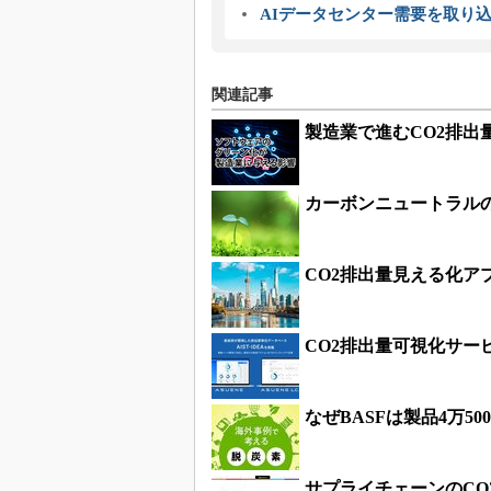
AIデータセンター需要を取り
関連記事
製造業で進むCO2排
カーボンニュートラル
CO2排出量見える化
CO2排出量可視化サービ
なぜBASFは製品4万5
サプライチェーンのCO