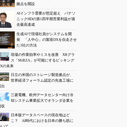
拠点を開設
AIインフラ需要が想定超え パナソ
ニックHDの第1四半期営業利益が過
去最高達成
生成AIで現場社員がシステムを開
発 「人中心」の製造DXを自走させ
た3社の方法
現場の作業効率やミスを改善 XRグラ
ス「MiRZA」が可能にするピッキング
DXの未来
日立の米国のストレージ製造拠点が、
世界経済フォーラム認定の先進工場に
選出
三菱電機、欧州データセンター向け冷
却システム事業拡大でオランダ企業を
買収
日本版データスペースの現在地はど
こ？ AI時代における日本の勝ち筋に
ついて