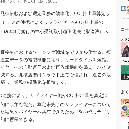
概要［クリックで拡大］ 出所：SCSK
見積依頼および選定業務の効率化、CO
排出量算定サ
2
ルテ）」との連携によるサプライヤーのCO
排出量の自
2
コー
2026年1月施行の中小受託取引適正化法（取適法）へ
デジ
直接材におけるソーシング領域をデジタル化する。複
や過去データの複製機能により、リードタイムを短縮。
「つ
ライヤーへの自動督促および再依頼機能を備え、バイヤ
削減する。見積履歴はクラウド上で管理され、過去の取
構築し、業務の標準化を推進する。
よく
の連携により、サプライヤー側がCO
排出量を算定済
2
元的に収集可能だ。算定未完了のサプライヤーについて
結果をバイヤーへ共有できるため、Scope3カテゴリ
率的に蓄積できる。