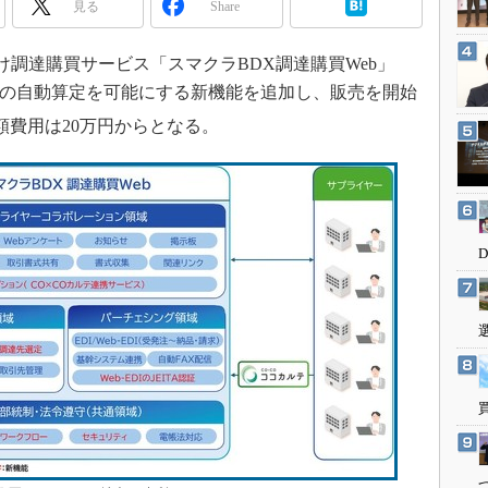
見る
Share
3Dプリンタ
産業オープンネット展
デジタルツインとCAE
向け調達購買サービス「スマクラBDX調達購買Web」
S＆OP
の自動算定を可能にする新機能を追加し、販売を開始
インダストリー4.0
額費用は20万円からとなる。
イノベーション
製造業ビッグデータ
メイドインジャパン
植物工場
知財マネジメント
海外生産
グローバル設計・開発
制御セキュリティ
新型コロナへの対応