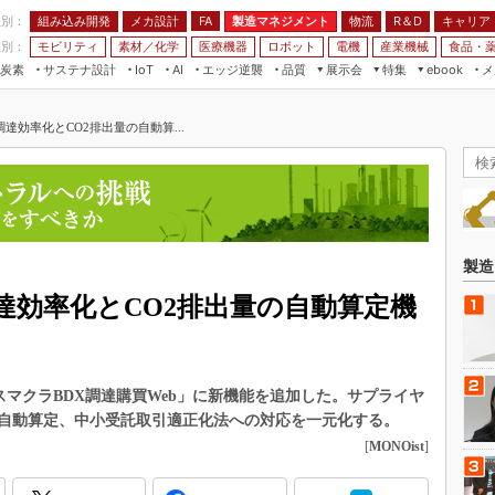
程別：
組み込み開発
メカ設計
製造マネジメント
物流
R＆D
キャリア
FA
業別：
モビリティ
素材／化学
医療機器
ロボット
電機
産業機械
食品・
炭素
サステナ設計
エッジ逆襲
品質
展示会
特集
メ
IoT
AI
ebook
伝承
組み込み開発
CEATEC
読者調査まとめ
編集後記
達効率化とCO2排出量の自動算...
JIMTOF
保全
メカ設計
つながるクルマ
組込み/エッジ コンピューティング
ス
 AI
製造マネジメント
5G
展＆IoT/5Gソリューション展
VR／AR
FA
IIFES
モビリティ
フィールドサービス
国際ロボット展
素材／化学
FPGA
製造
ジャパンモビリティショー
組み込み画像技術
達効率化とCO2排出量の自動算定機
TECHNO-FRONTIER
組み込みモデリング
人テク展
Windows Embedded
スマート工場EXPO
スマクラBDX調達購買Web」に新機能を追加した。サプライヤ
車載ソフト開発
EdgeTech+
の自動算定、中小受託取引適正化法への対応を一元化する。
ISO26262
[
MONOist
]
日本ものづくりワールド
無償設計ツール
AUTOMOTIVE WORLD