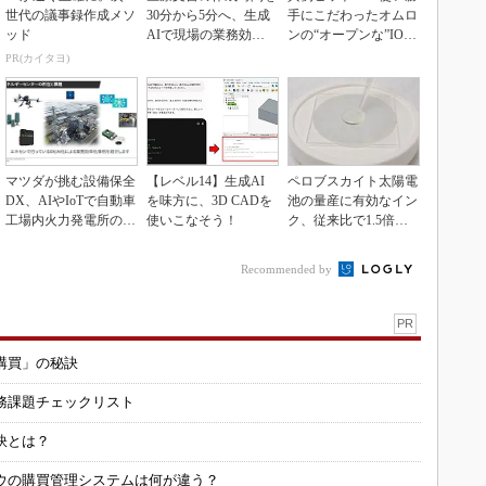
世代の議事録作成メソ
30分から5分へ、生成
手にこだわったオムロ
ッド
AIで現場の業務効率
ンの“オープンな”IO-L
化
inkマスター
PR(カイタヨ)
マツダが挑む設備保全
【レベル14】生成AI
ペロブスカイト太陽電
DX、AIやIoTで自動車
を味方に、3D CADを
池の量産に有効なイン
工場内火力発電所の現
使いこなそう！
ク、従来比で1.5倍の
地点検ゼロへ
性能向上
Recommended by
PR
購買」の秘訣
務課題チェックリスト
訣とは？
ウの購買管理システムは何が違う？