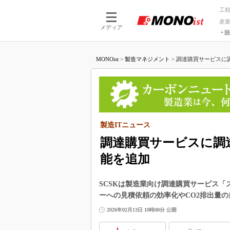
工
産
メディア
脱
つながる技術
AI×技術
MONOist
>
製造マネジメント
>
調達購買サービスに調
つながる工場
AI×設備
つながるサービ
Physical
製造ITニュース
調達購買サービスに調
能を追加
SCSKは製造業向け調達購買サービス「
ーへの見積依頼の効率化やCO2排出量
2026年02月13日 10時00分 公開