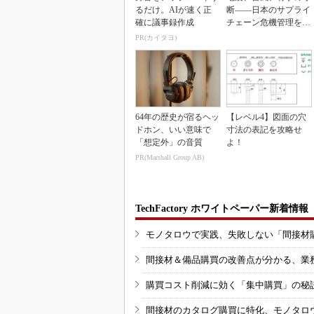
るだけ。AIが速く正
断――日本のサプライ
確に議事録作成
チェーン危機管理を変
えるとき
PR(カイタヨ)
64年の歴史が宿るヘッ
【レベル4】図面の穴
ドホン、いい意味で
寸法の表記を攻略せ
「想定外」の音質
よ！
PR(Marshall Group AB)
TechFactory ホワイトペーパー新着情報
モノタロウで実践、失敗しない「間接材
間接材＆備品購買の改善点が分かる、業
購買コスト削減に効く「集中購買」の秘
間接材のカタログ購買に特化、モノタロ