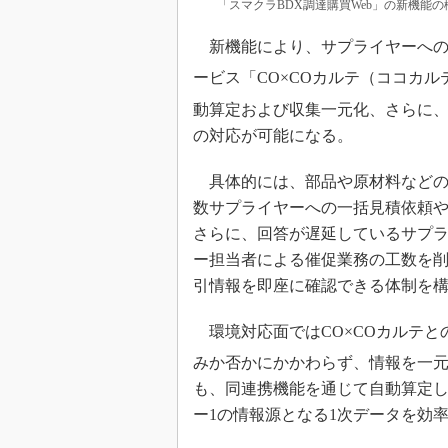
「スマクラBDX調達購買Web」の新機能の
新機能により、サプライヤーへの
ービス「CO×COカルテ（ココカ
動算定および収集一元化、さらに、
の対応が可能になる。
具体的には、部品や原材料などの
数サプライヤーへの一括見積依頼
さらに、回答が遅延しているサプ
ー担当者による催促業務の工数を
引情報を即座に確認できる体制を
環境対応面ではCO×COカルテと
みか否かにかかわらず、情報を一
も、同連携機能を通じて自動算定した
ー1の情報源となる1次データを効