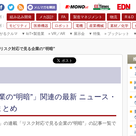
組み込み開発
メカ設計
FA
製造マネジメント
物流
R＆D
モビリティ
医療機器
ロボット
電機
産業機械
素材／化学
がるクルマ
▼
IoT×製造業
»
VR／AR
▼
展示会
▼
特集
»
ブックレット
リスク対応で見る企業の“明暗”
の“明暗”」関連の最新 ニュース・
まとめ
」の連載「リスク対応で見る企業の“明暗”」の記事一覧で