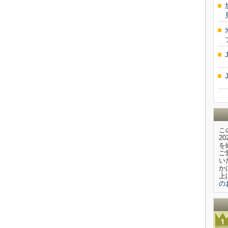
こ
2
を
ご
い
か
上
の