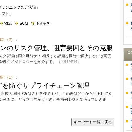
」
プランニングの方法論
」
シフト
物流
SCM
予測分析
暗”（2）：
ンのリスク管理、阻害要因とその克服
こ
スク管理は両立可能か？ 相反する課題を同時に解決するには高度
管理のメソトロジーを紹介する。
（2011/4/14）
暗”（1）：
止”を防ぐサプライチェーン管理
災害後の復旧状況は各社各様ですが、この差はどこから生まれてき
ン分断に、どう立ち向かうべきかを前例を交えて考えていきま
キーワード一覧に戻る