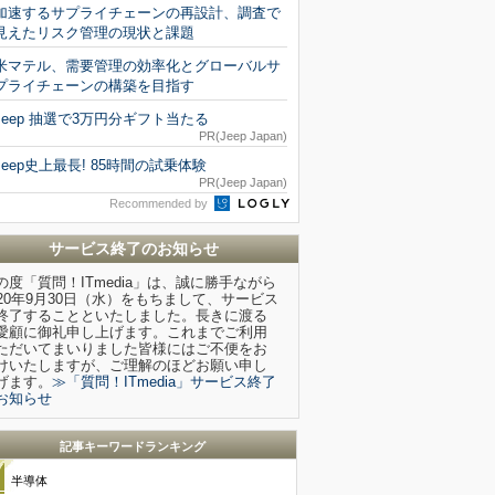
加速するサプライチェーンの再設計、調査で
見えたリスク管理の現状と課題
米マテル、需要管理の効率化とグローバルサ
プライチェーンの構築を目指す
Jeep 抽選で3万円分ギフト当たる
PR(Jeep Japan)
Jeep史上最長! 85時間の試乗体験
PR(Jeep Japan)
Recommended by
サービス終了のお知らせ
の度「質問！ITmedia」は、誠に勝手ながら
020年9月30日（水）をもちまして、サービス
終了することといたしました。長きに渡る
愛顧に御礼申し上げます。これまでご利用
ただいてまいりました皆様にはご不便をお
けいたしますが、ご理解のほどお願い申し
げます。
≫「質問！ITmedia」サービス終了
お知らせ
記事キーワードランキング
半導体