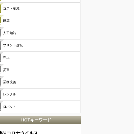
コスト削減
建築
人工知能
プリント基板
売上
災害
業務改善
レンタル
ロボット
HOTキーワード
新型コロナウイルス