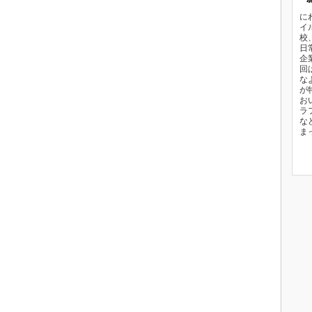
に
イ
校
日
企
回
な
が
お
ラ
な
ま