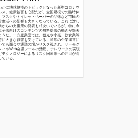
わかに地球規模のトピックとなった新型コロナウ
ルス。健康被害も心配だが、全国規模での臨時休
、マスクやトイレットペーパーの品薄など市民の
常生活への影響も大きくなっている。これに対し
業からの支援策の発表も相次いでいるが、特に今
は子供向けのコンテンツの無料提供の動きが顕著
ようだ。一方産業面では、観光や小売、飲食業等
特に大きな影響を受けている。通常の企業運営に
いても面会や通勤の場がリスク視され、サーモグ
フィやWeb会議ツールの活用、テレワークの実現
どテクノロジーによるリスク回避策への注目が高
っている。