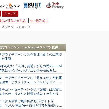
キャリア
食品／薬品／衣料品
中小製造業
▼
メルマガ
»
お知らせ
推奨コンテンツ（
TechTargetジャパン
提供）
サプライチェーンリスク管理は多くの企業で
まだ手薄
終わらない「火消し貧乏」からの脱却――AI
時代にサイバーレジリエンスを高める4...
今、サプライチェーンに「見える化」が必要
な理由：サプライチェーンビジビリティー...
量子コンピューティングの「脅威」は現実に
なるのか リスクと対策を解説：セキュリ...
アスクル攻撃で無印良品もECサイト停
止 “もらい事故”から自社を守る対策4選：...