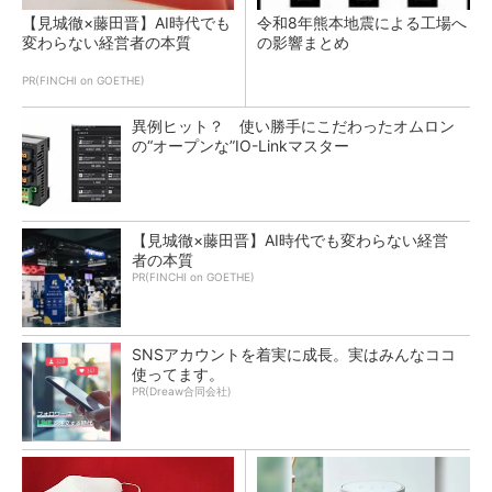
【見城徹×藤田晋】AI時代でも
令和8年熊本地震による工場へ
変わらない経営者の本質
の影響まとめ
PR(FINCHI on GOETHE)
異例ヒット？ 使い勝手にこだわったオムロン
の“オープンな”IO-Linkマスター
【見城徹×藤田晋】AI時代でも変わらない経営
者の本質
PR(FINCHI on GOETHE)
SNSアカウントを着実に成長。実はみんなココ
使ってます。
PR(Dreaw合同会社)