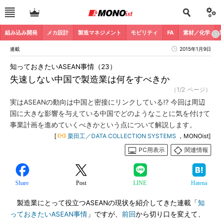
組み込み開発
メカ設計
製造マネジメント
モビリティ
FA
素材／化学
連載
2015年1月9日
知っておきたいASEAN事情（23）
失速しない中国で製造業は何をすべきか
（1/2 ページ）
実はASEANの動向は中国と密接にリンクしている!? 今回は周辺
国に大きな影響を与えている中国でどのようなことに気を付けて
事業計画を進めていくべきかという点について解説します。
[
栗田工／DATA COLLECTION SYSTEMS
，MONOist]
PC用表示
関連情報
Share
Post
LINE
Hatena
製造業にとって役立つASEANの現状を紹介してきた連載「
知
っておきたいASEAN事情
」ですが、
前回
から切り口を変えて、