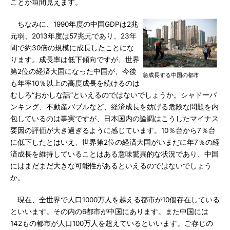
ことが垣間見えます。
ちなみに、1990年度の中国GDPは2兆
元弱、2013年度は57兆元であり、23年
間で約30倍の規模に成長したことにな
ります。成長率は低下傾向ですが、世界
第2位の経済大国になった中国が、今後
急成長する中国の都市
も年率10％以上の高度成長を続けるのは
むしろ“おかしな話”といえるのではないでしょうか。シャドーバ
ンキング、不動産バブルなど、経済成長を妨げる危険な問題を内
包しているのは事実ですが、日本国内の論調はこうしたマイナス
要因の評価が大き過ぎるように感じています。10％台から7％台
に低下したとはいえ、世界第2位の経済大国がいまだに年7％の経
済成長を維持していることはある意味驚異的な状況であり、中国
にはまだまだ大きな可能性があるといえるのではないでしょう
か。
現在、全世界で人口1000万人を越える都市が10個存在している
といいます。その内の6都市が中国にあります。また中国には
142もの都市が人口100万人を超えているといいます。ご存じの