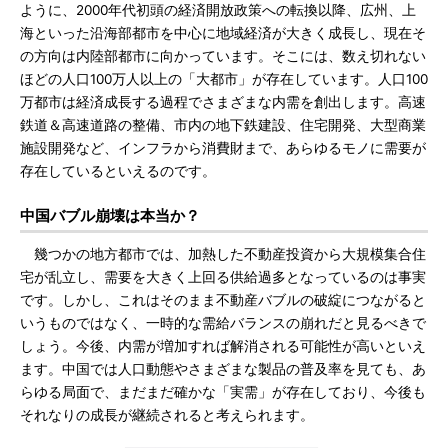
ように、2000年代初頭の経済開放政策への転換以降、広州、上
海といった沿海部都市を中心に地域経済が大きく成長し、現在そ
の方向は内陸部都市に向かっています。そこには、数え切れない
ほどの人口100万人以上の「大都市」が存在しています。人口100
万都市は経済成長する過程でさまざまな内需を創出します。高速
鉄道＆高速道路の整備、市内の地下鉄建設、住宅開発、大型商業
施設開発など、インフラから消費財まで、あらゆるモノに需要が
存在しているといえるのです。
中国バブル崩壊は本当か？
幾つかの地方都市では、加熱した不動産投資から大規模集合住
宅が乱立し、需要を大きく上回る供給過多となっているのは事実
です。しかし、これはそのまま不動産バブルの破綻につながると
いうものではなく、一時的な需給バランスの崩れだと見るべきで
しょう。今後、内需が増加すれば解消される可能性が高いといえ
ます。中国では人口動態やさまざまな製品の普及率を見ても、あ
らゆる局面で、まだまだ確かな「実需」が存在しており、今後も
それなりの成長が継続されると考えられます。