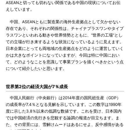
ASEANと切っても切れない関係である中国の現状についてお伝
えしています。
中国、ASEANともに製造業の海外生産拠点として欠かせない
存在であり、それぞれの関係性は、チャイナプラスワンやタイプ
ラスワンといわれる動きや世界情勢とともに、“世界の工場”とし
ての立場が行き来するような状況になっているように見えます。
日本企業にとっても両地域の生産拠点をどのように運営していく
かは大きなポイントになっていますが、今回は特に中国におい
て、どのようなことを意識して事業プランを描くべきかという点
について紹介したいと思います。
世界第2位の経済大国が7％成長
中国人民銀行（中央銀行）は2014年度の国民総生産（GDP）
の成長率が7.4％となる見解を示しています。この数字は1990年
度に示した3.8％以来の低調な数値です。これを受け、日本国内
では中国経済の先行きを悲観する論調の報道が目立ちます。ま
た、その背景には、雪解けムードはあるにせよ、反中感情がある