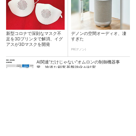
新型コロナで深刻なマスク不
デノンの空間オーディオ、凄
足を3Dプリンタで解消、イグ
すぎた
アスが3Dマスクを開発
PR(デノン)
AI関連“だけじゃない”オムロンの制御機器事
業、地道な顧客基盤強化が結実
【レベル14】生成AIを味方に、3D CADを使い
こなそう！
「取りあえずボルトで固定」は禁物 締結部設
計で押さえるべき基本