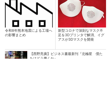
令和8年熊本地震による工場へ
新型コロナで深刻なマスク不
の影響まとめ
足を3Dプリンタで解消、イグ
アスが3Dマスクを開発
【西野亮廣】ビジネス書最新刊『北極星 僕た
ちはどう働くか』
PR(FINCHI on GOETHE)
【レベル14】生成AIを味方に、3D CADを使い
こなそう！
狭小な駐車場に、シャープがポールカメラ式製
品発表 市場シェア10％目指す