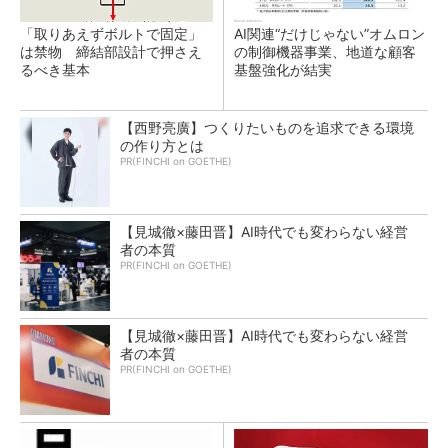
「取りあえずボルトで固定」
AI関連“だけじゃない”オムロン
は禁物 締結部設計で押さえ
の制御機器事業、地道な顧客
るべき基本
基盤強化が結実
【西野亮廣】つくりたいものを追求できる環境
の作り方とは
PR(FINCHI on GOETHE)
【見城徹×藤田晋】AI時代でも変わらない経営
者の本質
PR(FINCHI on GOETHE)
【見城徹×藤田晋】AI時代でも変わらない経営
者の本質
PR(FINCHI on GOETHE)