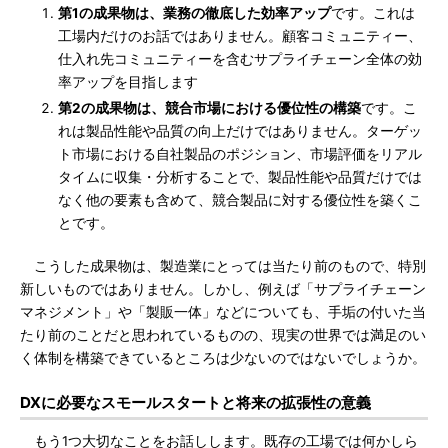
第1の成果物は、業務の徹底した効率アップ
です。これは
工場内だけのお話ではありません。顧客コミュニティー、
仕入れ先コミュニティーを含むサプライチェーン全体の効
率アップを目指します
第2の成果物は、競合市場における優位性の構築
です。こ
れは製品性能や品質の向上だけではありません。ターゲッ
ト市場における自社製品のポジション、市場評価をリアル
タイムに収集・分析することで、製品性能や品質だけでは
なく他の要素も含めて、競合製品に対する優位性を築くこ
とです。
こうした成果物は、製造業にとっては当たり前のもので、特別
新しいものではありません。しかし、例えば「サプライチェーン
マネジメント」や「製販一体」などについても、手垢の付いた当
たり前のことだと思われているものの、現実の世界では満足のい
く体制を構築できているところは少ないのではないでしょうか。
DXに必要なスモールスタートと将来の拡張性の意義
もう1つ大切なことをお話しします。既存の工場では何かしら