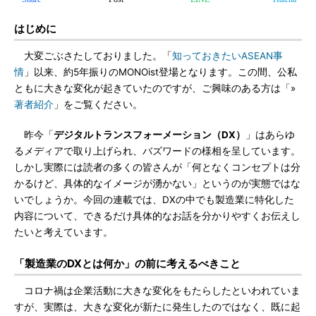
はじめに
大変ごぶさたしておりました。「
知っておきたいASEAN事
情
」以来、約5年振りのMONOist登場となります。この間、公私
ともに大きな変化が起きていたのですが、ご興味のある方は「»
著者紹介
」をご覧ください。
昨今「
デジタルトランスフォーメーション（DX）
」はあらゆ
るメディアで取り上げられ、バズワードの様相を呈しています。
しかし実際には読者の多くの皆さんが「何となくコンセプトは分
かるけど、具体的なイメージが湧かない」というのが実態ではな
いでしょうか。今回の連載では、DXの中でも製造業に特化した
内容について、できるだけ具体的なお話を分かりやすくお伝えし
たいと考えています。
「製造業のDXとは何か」の前に考えるべきこと
コロナ禍は企業活動に大きな変化をもたらしたといわれていま
すが、実際は、大きな変化が新たに発生したのではなく、既に起