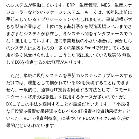
のシステムが稼働しています。ERP、生産管理、MES、生産スケ
ジューラーなどのパッケージシステム、もしくは、10年以上前に
手組みしているアプリケーションかもしれません。事業規模が大
きな製造企業ほど、上位にある基幹系から製造現場レベルまでさ
まざまなシステムが存在し、各システム間をインタフェースでつ
なぐ運用をしています。逆に事業規模の小さい場合は、何かしら
のシステムはあるものの、多くの業務をExcelで代行している運
用が多く見受けられます。こうした“既に動いている現実”を無視
してDXを推進するのは無理があります。
ただ、単純に現行システムを最新のシステムにリプレースする
だけでは、理想として描かれているDXを実現することはできま
せん。一般的に、過剰なIT投資を回避する方法として「スモール
スタート＋将来の拡張性」を採用するケースが多いのですが、
DXこそこの手法を適用することが最適だといえます。「小規模
なIT投資→投資効果確認→次レベルのIT投資→投資効果拡大」と
いった、ROI（投資利益率）に基づいたPDCAサイクル確立が効
果的だといわれています。