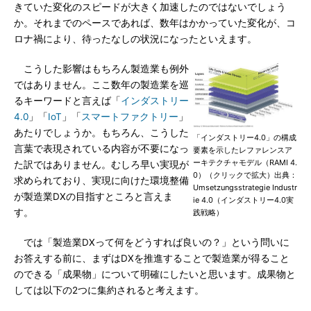
きていた変化のスピードが大きく加速したのではないでしょう
か。それまでのペースであれば、数年はかかっていた変化が、コ
ロナ禍により、待ったなしの状況になったといえます。
こうした影響はもちろん製造業も例外
ではありません。ここ数年の製造業を巡
るキーワードと言えば「
インダストリー
4.0
」「
IoT
」「
スマートファクトリー
」
あたりでしょうか。もちろん、こうした
「インダストリー4.0」の構成
言葉で表現されている内容が不要になっ
要素を示したレファレンスア
ーキテクチャモデル（RAMI 4.
た訳ではありません。むしろ早い実現が
0）（クリックで拡大）出典：
求められており、実現に向けた環境整備
Umsetzungsstrategie Industr
が製造業DXの目指すところと言えま
ie 4.0（インダストリー4.0実
す。
践戦略）
では「製造業DXって何をどうすれば良いの？」という問いに
お答えする前に、まずはDXを推進することで製造業が得ること
のできる「成果物」について明確にしたいと思います。成果物と
しては以下の2つに集約されると考えます。