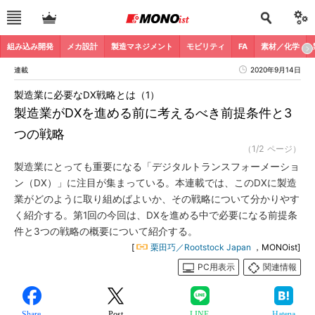
組み込み開発
メカ設計
製造マネジメント
モビリティ
FA
素材／化学
連載
2020年9月14日
製造業に必要なDX戦略とは（1）
製造業がDXを進める前に考えるべき前提条件と3
つの戦略
（1/2 ページ）
製造業にとっても重要になる「デジタルトランスフォーメーショ
ン（DX）」に注目が集まっている。本連載では、このDXに製造
業がどのように取り組めばよいか、その戦略について分かりやす
く紹介する。第1回の今回は、DXを進める中で必要になる前提条
件と3つの戦略の概要について紹介する。
[
栗田巧／Rootstock Japan
，MONOist]
PC用表示
関連情報
Share
Post
LINE
Hatena