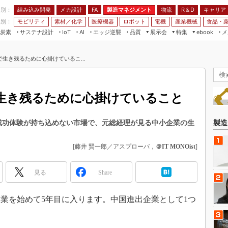
程別：
組み込み開発
メカ設計
製造マネジメント
物流
R＆D
キャリア
FA
業別：
モビリティ
素材／化学
医療機器
ロボット
電機
産業機械
食品・
炭素
サステナ設計
エッジ逆襲
品質
展示会
特集
メ
IoT
AI
ebook
伝承
組み込み開発
CEATEC
読者調査まとめ
編集後記
生き残るために心掛けているこ...
JIMTOF
保全
メカ設計
つながるクルマ
組込み/エッジ コンピューティング
ス
 AI
製造マネジメント
5G
展＆IoT/5Gソリューション展
VR／AR
FA
生き残るために心掛けていること
IIFES
モビリティ
フィールドサービス
国際ロボット展
素材／化学
FPGA
成功体験が持ち込めない市場で、元総経理が見る中小企業の生
製造
ジャパンモビリティショー
組み込み画像技術
TECHNO-FRONTIER
[藤井 賢一郎／アスプローバ，
＠IT MONOist
]
組み込みモデリング
人テク展
Windows Embedded
見る
Share
スマート工場EXPO
車載ソフト開発
EdgeTech+
営業を始めて5年目に入ります。中国進出企業として1つ
ISO26262
日本ものづくりワールド
無償設計ツール
AUTOMOTIVE WORLD