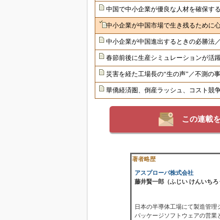
中国で中小企業が優良な人材を確保す
中小企業が中国市場で生き残るために
中小企業が中国進出するときの必勝法
春節前後に生産シミュレーションが活
災害を経た工場長の“生の声”／不測の事
華僑経済圏、倒産ラッシュ、コスト競
この連載
著者略歴
アスプローバ株式会社
藤井賢一郎（ふじい けんいちろ
日本の半導体工場にて製造管理
パッケージソフトウェアの営業