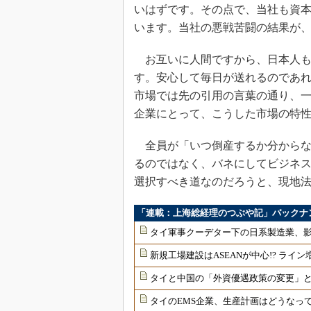
いはずです。その点で、当社も資
います。当社の悪戦苦闘の結果が
お互いに人間ですから、日本人も
す。安心して毎日が送れるのであ
市場では先の引用の言葉の通り、
企業にとって、こうした市場の特
全員が「いつ倒産するか分からな
るのではなく、バネにしてビジネ
選択すべき道なのだろうと、現地法
「連載：上海総経理のつぶや記」バックナ
タイ軍事クーデター下の日系製造業、
新規工場建設はASEANが中心!? ライ
タイと中国の「外資優遇政策の変更」
タイのEMS企業、生産計画はどうなっ