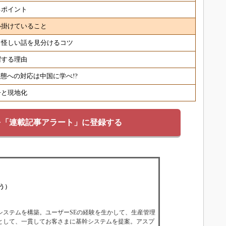
るポイント
心掛けていること
／怪しい話を見分けるコツ
躍する理由
態への対応は中国に学べ!?
争と現地化
を「連載記事アラート」に登録する
う）
システムを構築。ユーザーSEの経験を生かして、生産管理
として、一貫してお客さまに基幹システムを提案。アスプ