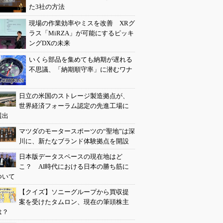
た3社の方法
現場の作業効率やミスを改善 XRグ
ラス「MiRZA」が可能にするピッキ
ングDXの未来
いくら部品を集めても納期が遅れる
不思議、「納期順守率」に潜むワナ
日立の米国のストレージ製造拠点が、
世界経済フォーラム認定の先進工場に
選出
マツダのモータースポーツの“聖地”は深
川に、新たなブランド体験拠点を開設
日本版データスペースの現在地はど
こ？ AI時代における日本の勝ち筋に
ついて
【クイズ】ソニーグループから買収提
案を受けたタムロン、現在の筆頭株主
は？