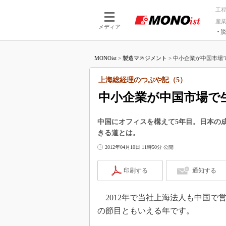
工
産
メディア
脱
つながる技術
AI×技術
MONOist
>
製造マネジメント
>
中小企業が中国市場で
つながる工場
AI×設備
つながるサービ
Physical
上海総経理のつぶや記（5）
中小企業が中国市場で
中国にオフィスを構えて5年目。日本の
きる道とは。
2012年04月10日 11時50分 公開
印刷する
通知する
2012年で当社上海法人も中国で
の節目ともいえる年です。