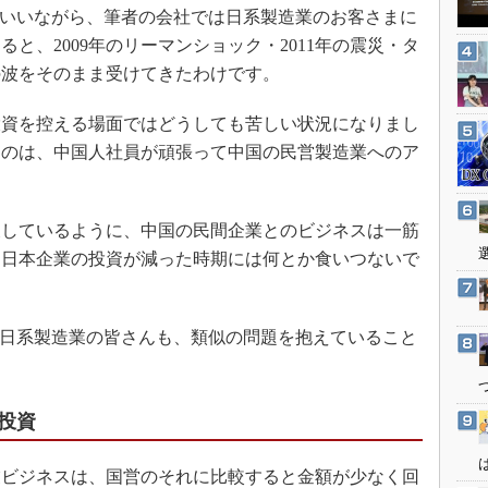
3Dプリンタ
はいいながら、筆者の会社では日系製造業のお客さまに
産業オープンネット展
デジタルツインとCAE
と、2009年のリーマンショック・2011年の震災・タ
の波をそのまま受けてきたわけです。
S＆OP
インダストリー4.0
資を控える場面ではどうしても苦しい状況になりまし
イノベーション
たのは、中国人社員が頑張って中国の民営製造業へのア
製造業ビッグデータ
メイドインジャパン
しているように、中国の民間企業とのビジネスは一筋
植物工場
、日本企業の投資が減った時期には何とか食いつないで
知財マネジメント
海外生産
る日系製造業の皆さんも、類似の問題を抱えていること
グローバル設計・開発
制御セキュリティ
新型コロナへの対応
投資
ビジネスは、国営のそれに比較すると金額が少なく回