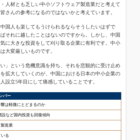
本・人材とも乏しい中小ソフトウェア製造業だと考えて
、皆さんの参考になるのではないかと考えています。
中国人も楽してもうけられるならそうしたいはずで
ればそれに越したことはないのですから。しかし、中国
一気に大きな投資をして刈り取る企業に有利です。中小
性は大変厳しいものです。
い」という危機意識を持ち、それを悲観的に受け止め
スを拡大していくのが、中国における日本の中小企業の
人設立5年目にして痛感していることです。
ンバー
影響は軽微にとどまるのか
ン増設など国内投資も回復傾向
と製造業
ている