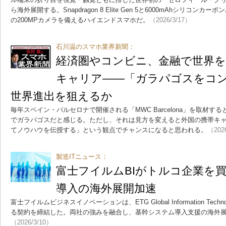
ら海外展開する。Snapdragon 8 Elite Gen 5と6000mAhシリコンカー
の200MPカメラを備えるハイエンドスマホだ。
（2026/3/17）
石川温のスマホ業界新聞：
経済圏やコンビニ、金融で世界
キャリア――「ガラパゴスをコ
世界進出を狙えるか
毎年スペイン・バルセロナで開催される「MWC Barcelona」を取材
でガラパゴスだと感じる。ただし、それは見方を変えると外国の携帯キ
てノウハウを伝授する」という観点でチャンスになると思われる。
（202
製造ITニュース：
富士フイルムBIがトルコ企業を
導入の海外展開加速
富士フイルムビジネスイノベーションは、ETG Global Information Techno
る契約を締結した。両社の強みを融合し、基幹システム導入支援の海外
（2026/3/10）