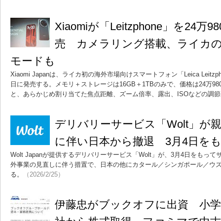
Xiaomiが「Leitzphone」を24万
売 カメラリング搭載、ライカ
モードも
Xiaomi Japanは、ライカ初の海外市場向けスマートフォン「Leica Leitzphone
日に発売する。メモリ＋ストレージは16GB＋1TBのみで、価格は24万9
と、あらかじめ割り当てた焦点距離、ズーム倍率、露出、ISOなどの調
デリバリーサービス「Wolt」が
に伴い日本から撤退 3月4日を
Wolt Japanが提供するデリバリーサービス「Wolt」が、3月4日をも
外事業の見直しに伴う措置で、日本の他にカタール／シンガポール／ウ
る。
（2026/2/25）
伊藤忠がブックオフに出資 小学