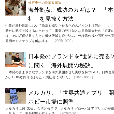
仙石惠一の物流改革論：
海外拠点、成功のカギは？ 「本
社」を見抜く方法
企業が海外進出において物流を成功させるためのポイントは何か――。
新たに拠点を設けるに当たって、事業の発注先となる物流会社の「選定
は、その評価結果をもとに最終候補を絞り込み、仕様書作成や説明会の
見極めるステップを解説する。
（2025/10/20）
日本発のブランドを“世界に売る”
に聞く「海外展開の秘訣」
日本発のさまざまなブランドを海外展開させた実績を持つGDX。日本企
か。GDXの洞田（ほらた）潤社長に聞いた。
（2025/10/17）
メルカリ、「世界共通アプリ」開
ホビー市場に照準
メルカリは9月30日、台湾と香港で「メルカリ グローバルアプリ」の提
に注力して、海外展開を拡大する。
（2025/9/30）