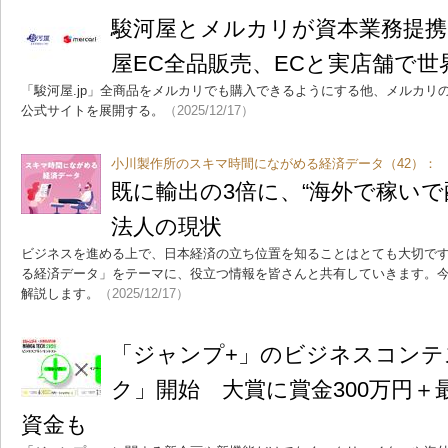
駿河屋とメルカリが資本業務提
屋EC全品販売、ECと実店舗で世
「駿河屋.jp」全商品をメルカリでも購入できるようにする他、メルカリ
公式サイトを展開する。
（2025/12/17）
小川製作所のスキマ時間にながめる経済データ（42）：
既に輸出の3倍に、“海外で稼いで
法人の現状
ビジネスを進める上で、日本経済の立ち位置を知ることはとても大切で
る経済データ」をテーマに、役立つ情報を皆さんと共有していきます。
解説します。
（2025/12/17）
「ジャンプ+」のビジネスコンテ
ク」開始 大賞に賞金300万円＋最
資金も