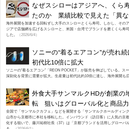
なぜスシローはアジアへ、くら
たのか 業績比較で見えた「異な
海外展開を加速する回転ずし大手のスシローとくら寿司。しかし、その
ジアで店舗網を広げるスシローと、米国・台湾でブランドを磨くくら寿
した。
（2026/6/4）
ソニーの“着るエアコン”が売れ
初代比10倍に拡大
ソニーの“着るエアコン”「REON POCKET」が販売を伸ばしている。
深刻化を背景に需要が拡大。生産量は初代比約10倍に達し、海外展開も
外食大手サンマルクHDが創業の
転 狙いはグローバル化と商品力
全国で「サンマルクカフェ」などを展開する「サンマルクホールディング
山市から京都市に本社を移転した。インバウンド（訪日客）に人気の京
化する狙いで、藤川祐樹社長（37）は「京都ブランドを活用しグローバ
る。
（2026/6/1）