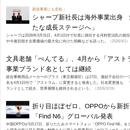
新規事業にも意欲：
シャープ新社長は海外事業出身 
たな成長ステージへ」
シャープは2026年3月31日、4月1日付で社長に就任する河村哲治氏の
や今後目指す企業価値の最大化に向けた戦略などを語った。
（2026/4/1）
文具老舗「ぺんてる」、4月から「アス
事業ブランド名としては継続
総合事務用品メーカーのプラス（東京都港区）は17日、連結子会社の一
名を4月1日付で「アストラム」に変更すると発表した。社名変更後も、「ぺん
ランドとして続き、世界展開も維持されるという。
（2026/3/19）
折り目ほぼゼロ、OPPOから新
「Find N6」グローバル発表
中国OPPOが3月17日、折りたたみスマートフォン「OPPO Find N6
ル端末の折り目を視覚・触覚ともに排した世界初の「ゼロフィール・クリ