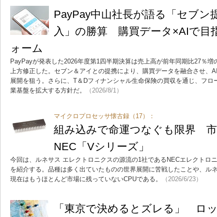
PayPay中山社長が語る「セブ
入」の勝算 購買データ×AIで
ォーム
PayPayが発表した2026年度第1四半期決算は売上高が前年同期比27％増
上方修正した。セブン＆アイとの提携により、購買データを融合させ、A
展開を狙う。さらに、T＆Dフィナンシャル生命保険の買収を通じ、フロ
業基盤を拡大する方針だ。
（2026/8/1）
マイクロプロセッサ懐古録（17）：
組み込みで命運つなぐも限界 
NEC「Vシリーズ」
今回は、ルネサス エレクトロニクスの源流の1社であるNECエレクトロ
を紹介する。品種は多く出ていたものの世界展開に苦戦したことや、ルネ
現在はもうほとんど市場に残っていないCPUである。
（2026/6/23）
「東京で決めるとズレる」 ロ