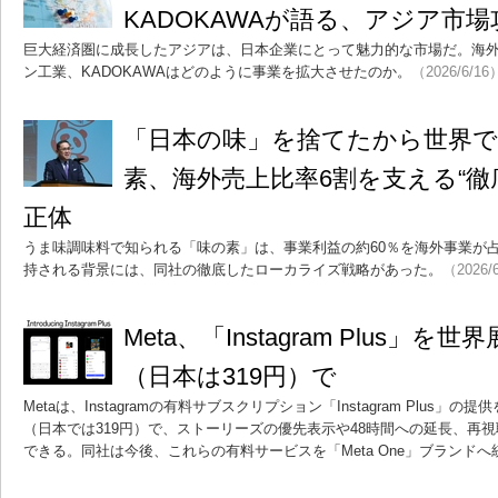
KADOKAWAが語る、アジア市
巨大経済圏に成長したアジアは、日本企業にとって魅力的な市場だ。海
ン工業、KADOKAWAはどのように事業を拡大させたのか。
（2026/6/16
「日本の味」を捨てたから世界で
素、海外売上比率6割を支える“徹
正体
うま味調味料で知られる「味の素」は、事業利益の約60％を海外事業が
持される背景には、同社の徹底したローカライズ戦略があった。
（2026/
Meta、「Instagram Plus」を
（日本は319円）で
Metaは、Instagramの有料サブスクリプション「Instagram Plus」
（日本では319円）で、ストーリーズの優先表示や48時間への延長、再
できる。同社は今後、これらの有料サービスを「Meta One」ブランド