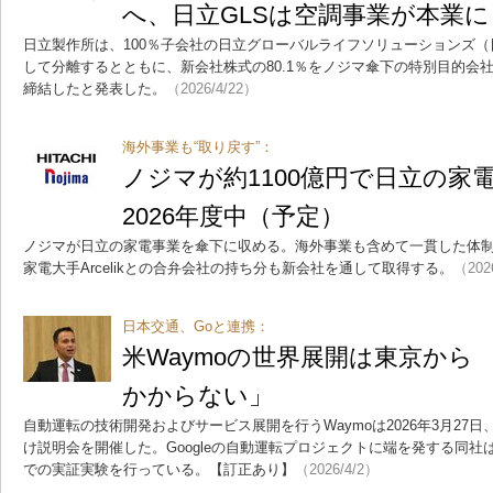
へ、日立GLSは空調事業が本業に
日立製作所は、100％子会社の日立グローバルライフソリューションズ（
して分離するとともに、新会社株式の80.1％をノジマ傘下の特別目的会社
締結したと発表した。
（2026/4/22）
海外事業も“取り戻す”：
ノジマが約1100億円で日立の
2026年度中（予定）
ノジマが日立の家電事業を傘下に収める。海外事業も含めて一貫した体
家電大手Arcelikとの合弁会社の持ち分も新会社を通して取得する。
（202
日本交通、Goと連携：
米Waymoの世界展開は東京から
かからない」
自動運転の技術開発およびサービス展開を行うWaymoは2026年3月27
け説明会を開催した。Googleの自動運転プロジェクトに端を発する同社
での実証実験を行っている。【訂正あり】
（2026/4/2）