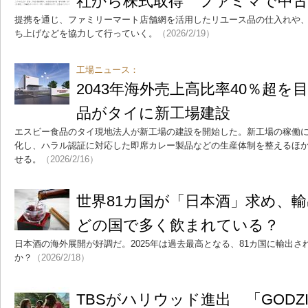
社から株式取得 ファミマで中古
提携を通じ、ファミリーマート店舗網を活用したリユース品の仕入れや
ち上げなどを協力して行っていく。
（2026/2/19）
工場ニュース：
2043年海外売上高比率40％超
品がタイに新工場建設
エスビー食品のタイ現地法人が新工場の建設を開始した。新工場の稼働
化し、ハラル認証に対応した即席カレー製品などの生産体制を整えるほ
せる。
（2026/2/16）
世界81カ国が「日本酒」求め、
どの国で多く飲まれている？
日本酒の海外展開が好調だ。2025年は過去最高となる、81カ国に輸出
か？
（2026/2/18）
TBSがハリウッド進出 「GODZ