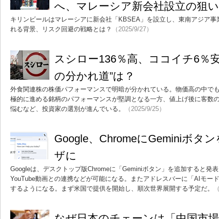
へ、マレーシア新会社設立の狙
キリンビールはマレーシアに新会社「KBSEA」を設立し、東南アジア
れる背景、リスク回避の戦略とは？
（2025/9/27）
スシロー136％高、ココイチ6％
の分かれ道”は？
外食関連株の株価パフォーマンスで明暗が分かれている。物価高の中で
極的に進める銘柄のパフォーマンスが堅調となる一方、値上げ後に客数
悩むなど、投資家の選別が進んでいる。
（2025/9/25）
Google、ChromeにGemini
ザに
Googleは、デスクトップ版Chromeに「Geminiボタン」を追加する
YouTube動画との連携などが可能になる。またアドレスバーに「AIモ
するようになる。まず米国で提供を開始し、順次世界展開する予定だ。
（
なぜ日本のチェーンは「中国市