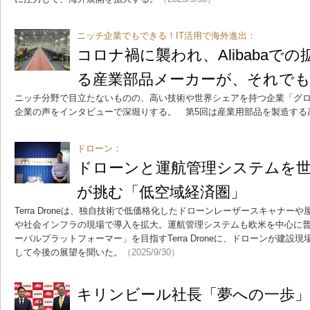
ニッチ企業でもできる！IT活用で海外進出：
コロナ禍に襲われ、Alibabaで
る産業部品メーカーが、それで
ニッチ分野で目立たないものの、高い技術や世界シェアを持つ企業「グ
企業の声をインタビューで深堀りする。 第5回は産業用部品を製造する
ドローン：
ドローンと運航管理システムを世界展開
が挑む「低空域経済圏」
Terra Droneは、独自技術で低価格化したドローンレーザースキャナ
や社会インフラの現場で導入を拡大。運航管理システムも欧米を中心に
ーバルプラットフォーマー」を目指すTerra Droneに、ドローンが建
して今後の展望を聞いた。
（2025/9/30）
キリンビール社長「夢への一歩」