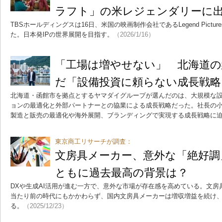
ラフト」の米レジェンダリーに
TBSホールディングスは16日、米国の映画制作会社であるLegend Pict
た。日本発IPの世界展開を目指す。
（2026/1/16）
「工場は増やせない」 北海道の
だ「設備投資に頼らない成長戦略
北海道・函館市を拠点とするヤマダイグループが選んだのは、大規模な
ョンの最適化と外部パートナーとの協業による成長戦略だった。社長の
製造と販売の最適化や海外展開、ブランディングで実現する成長戦略に
東京商工リサーチが調査：
文房具メーカー、意外な「絶好調
ともに過去最高の背景は？
DXや生成AI活用が進む一方で、意外な市場が存在感を高めている。文
当たり前の時代にもかかわらず、国内文房具メーカーは増収増益を続け
る。
（2025/12/23）