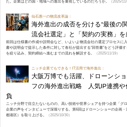
た。企業はどの国・地域への進出を重視しているのだろうか。
（2025/11
仙石惠一の物流改革論：
海外進出の成否を分ける“最後の関
流会社選定」と「契約の実務」を
前回は仕様書の作成や説明会など、いよいよ物流会社の選定プロセスに
書や説明会で提示した条件に対して各社が提出する“回答書”をどう評価
を絞り込み、契約締結へ進むまでの流れを解説する。
（2025/11/19）
ニッチ企業でもできる！IT活用で海外進出：
大阪万博でも活躍、ドローンシ
フの海外進出戦略 人気IP連携
負
ニッチ分野で目立たないものの、高い技術や世界シェアを持つ企業「グ
企業の声をインタビューで深堀りする。第6回はドローンショーの企画・
都港区）を取り上げる。
（2025/10/30）