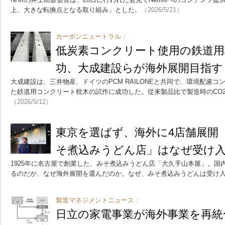
上、大きな転換点となる取り組み」とした。
（2026/5/21）
カーボンニュートラル：
低炭素コンクリート使用の鉄道用
功、大成建設らが海外展開目指す
大成建設は、三井物産、ドイツのPCM RAILONEと共同で、環境配慮コンクリ
た鉄道用コンクリート枕木の試作に成功した。従来製品比で製造時のCO2
（2026/5/12）
東京を選ばず、海外に4店舗展開
そ煮込みうどん店」はなぜ受け
1925年に名古屋で創業した、みそ煮込みうどん店「大久手山本屋」。国
るのだが、なぜ海外展開を選んだのか。なぜ、みそ煮込みうどんは受け
製造マネジメントニュース：
日立の家電事業が海外事業を再統