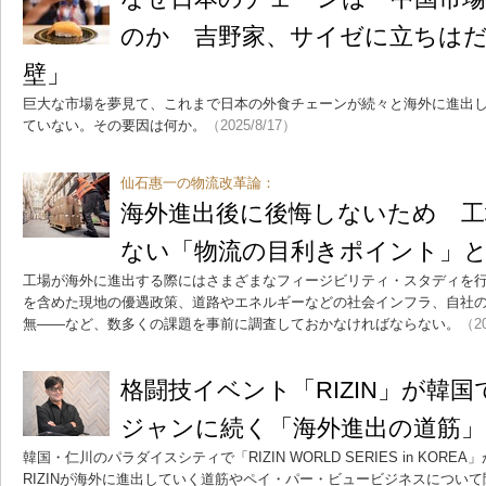
のか 吉野家、サイゼに立ちはだか
壁」
巨大な市場を夢見て、これまで日本の外食チェーンが続々と海外に進出
ていない。その要因は何か。
（2025/8/17）
仙石惠一の物流改革論：
海外進出後に後悔しないため 工
ない「物流の目利きポイント」
工場が海外に進出する際にはさまざまなフィージビリティ・スタディを
を含めた現地の優遇政策、道路やエネルギーなどの社会インフラ、自社
無――など、数多くの課題を事前に調査しておかなければならない。
（20
格闘技イベント「RIZIN」が韓
ジャンに続く「海外進出の道筋」
韓国・仁川のパラダイスシティで「RIZIN WORLD SERIES in KOR
RIZINが海外に進出していく道筋やペイ・パー・ビュービジネスについ