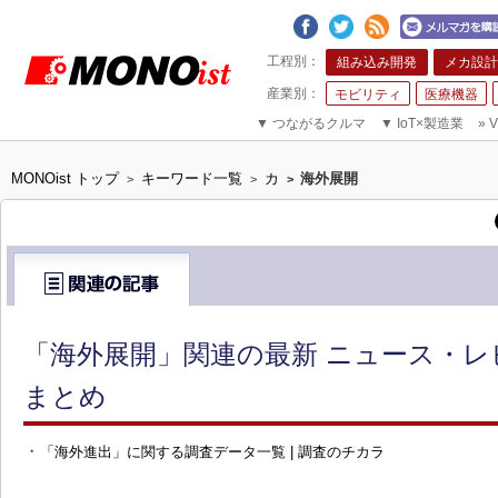
組み込み開発
メカ設計
モビリティ
医療機器
▼
つながるクルマ
▼
IoT×製造業
»
V
MONOist トップ
キーワード一覧
カ
海外展開
>
>
>
「海外展開」関連の最新 ニュース・レ
まとめ
・
「海外進出」に関する調査データ一覧 | 調査のチカラ