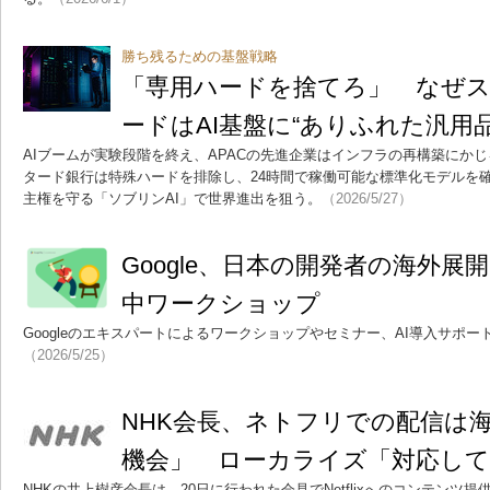
勝ち残るための基盤戦略
「専用ハードを捨てろ」 なぜ
ードはAI基盤に“ありふれた汎用
AIブームが実験段階を終え、APACの先進企業はインフラの再構築にか
タード銀行は特殊ハードを排除し、24時間で稼働可能な標準化モデルを確立。
主権を守る「ソブリンAI」で世界進出を狙う。
（2026/5/27）
Google、日本の開発者の海外展
中ワークショップ
Googleのエキスパートによるワークショップやセミナー、AI導入サポ
（2026/5/25）
NHK会長、ネトフリでの配信は
機会」 ローカライズ「対応し
NHKの井上樹彦会長は、20日に行われた会見でNetflixへのコンテンツ