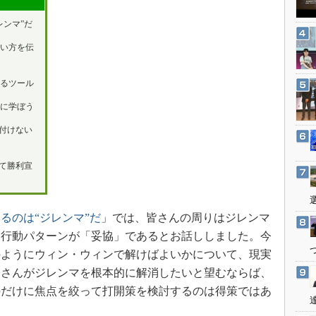
3Dプリンタ
産業オープンネット展
レンマ”だ
デジタルツインとCAE
い方を伝
S＆OP
インダストリー4.0
るツール
イノベーション
に学ぼう
製造業ビッグデータ
め付けない
メイドインジャパン
植物工場
して勝利宣
知財マネジメント
海外生産
るのは“ジレンマ”だ
」では、皆さんの周りはジレンマ
グローバル設計・開発
な行動パターンが「妥協」であるとお話ししました。今
制御セキュリティ
のようにウィン・ウィンで解けばよいかについて、現実
新型コロナへの対応
皆さんがジレンマを根本的に解消したいと望むならば、
のだけに焦点を絞って打開策を検討するのは得策ではあ