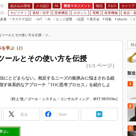
程別：
組み込み開発
メカ設計
製造マネジメント
物流
R＆D
キャリア
FA
業別：
モビリティ
素材／化学
医療機器
ロボット
電機
産業機械
食品・
炭素
サステナ設計
エッジ逆襲
品質
展示会
特集
メ
IoT
AI
ebook
伝承
組み込み開発
CEATEC
読者調査まとめ
編集後記
ツールとその使い方を伝授：ジ...
JIMTOF
保全
メカ設計
つながるクルマ
組込み/エッジ コンピューティング
ス
 AI
製造マネジメント
5G
本を学ぶ（2）
展＆IoT/5Gソリューション展
VR／AR
FA
ツールとその使い方を伝授
IIFES
モビリティ
フィールドサービス
（1/3 ページ）
国際ロボット展
素材／化学
FPGA
製造
ジャパンモビリティショー
手法にとどまらない。相反するニーズの板挟みに悩まされる組
組み込み画像技術
指す体系的なアプローチ「TOC思考プロセス」を紹介しよ
TECHNO-FRONTIER
組み込みモデリング
人テク展
[
村上 悟／ゴール・システム・コンサルティング
，
＠IT MONOist
]
Windows Embedded
スマート工場EXPO
車載ソフト開発
見る
EdgeTech+
Share
ISO26262
日本ものづくりワールド
無償設計ツール
学ぶ」
AUTOMOTIVE WORLD