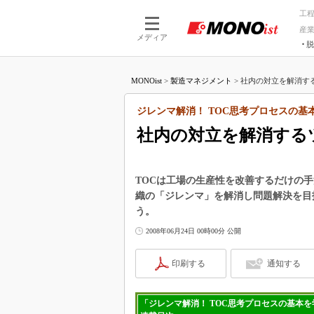
工
産
メディア
脱
つながる技術
AI×技術
MONOist
>
製造マネジメント
>
社内の対立を解消する
つながる工場
AI×設備
つながるサービ
Physical
ジレンマ解消！ TOC思考プロセスの基
社内の対立を解消する
TOCは工場の生産性を改善するだけの
織の「ジレンマ」を解消し問題解決を目
う。
2008年06月24日 00時00分 公開
印刷する
通知する
「ジレンマ解消！ TOC思考プロセスの基本を