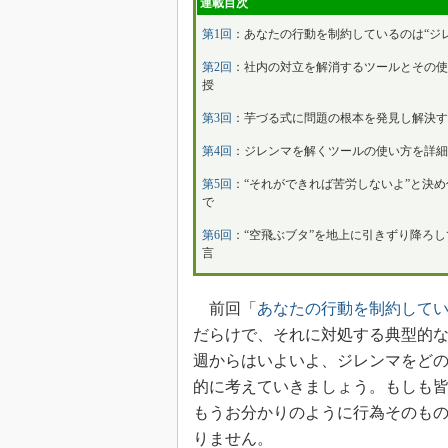
連載目次
第1回
：あなたの行動を制約しているのは“ジ
第2回
：社内の対立を解消するツールとその使
授
第3回
：芋づる式に問題の根本を発見し解決す
第4回
：ジレンマを解くツールの使い方を詳細
第5回
：“それができれば苦労しないよ”と決
で
第6回
：“空飛ぶブタ”を地上に引きずり降ろ
言
前回「
あなたの行動を制約してい
だらけで、それに対処する典型的
週からはいよいよ、ジレンマをど
的に考えていきましょう。もしも
もうお分かりのように行為そのも
りません。