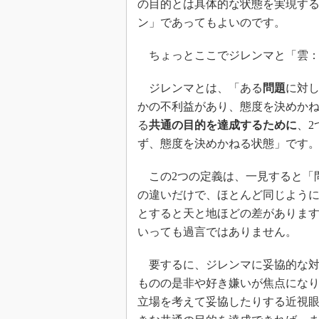
の目的とは具体的な状態を実現す
ン」であってもよいのです。
ちょっとここでジレンマと「雲：
ジレンマとは、「ある
問題
に対
かの不利益があり、態度を決めか
る
共通の目的を達成するために
、2
ず、態度を決めかねる状態」です
この2つの定義は、一見すると「
の違いだけで、ほとんど同じよう
とすると天と地ほどの差がありま
いっても過言ではありません。
要するに、ジレンマに妥協的な対
ものの是非や好き嫌いが焦点になり
立場を考えて妥協したりする近視