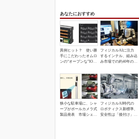
あなたにおすすめ
異例ヒット？ 使い勝
フィジカルAIに注力
手にこだわったオムロ
するインテル、組み込
ンの“オープンな”IO-L
み市場での約40年の実
inkマスター
績を生かせるか
狭小な駐車場に、シャ
フィジカルAI時代の
ープがポールカメラ式
ロボティクス新標準、
製品発表 市場シェア
安全性は「後付け」で
10％目指す
なく「設計の核心」