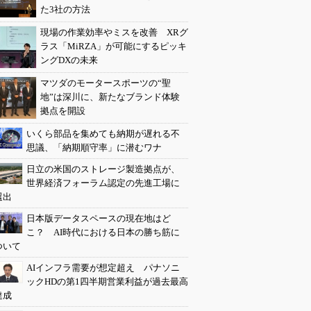
た3社の方法
現場の作業効率やミスを改善 XRグ
ラス「MiRZA」が可能にするピッキ
ングDXの未来
マツダのモータースポーツの“聖
地”は深川に、新たなブランド体験
拠点を開設
いくら部品を集めても納期が遅れる不
思議、「納期順守率」に潜むワナ
日立の米国のストレージ製造拠点が、
世界経済フォーラム認定の先進工場に
選出
日本版データスペースの現在地はど
こ？ AI時代における日本の勝ち筋に
ついて
AIインフラ需要が想定超え パナソニ
ックHDの第1四半期営業利益が過去最高
達成