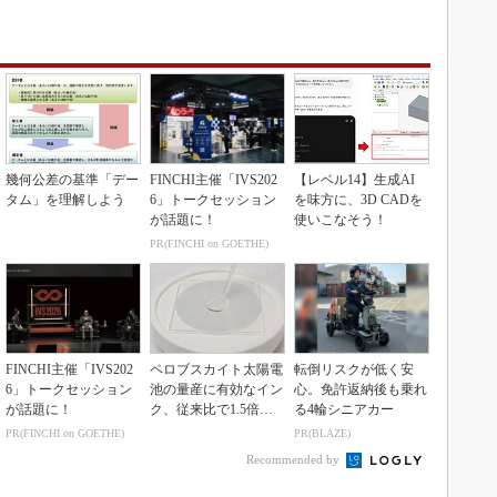
幾何公差の基準「デー
FINCHI主催「IVS202
【レベル14】生成AI
タム」を理解しよう
6」トークセッション
を味方に、3D CADを
が話題に！
使いこなそう！
PR(FINCHI on GOETHE)
FINCHI主催「IVS202
ペロブスカイト太陽電
転倒リスクが低く安
6」トークセッション
池の量産に有効なイン
心。免許返納後も乗れ
が話題に！
ク、従来比で1.5倍の
る4輪シニアカー
性能向上
PR(FINCHI on GOETHE)
PR(BLAZE)
Recommended by