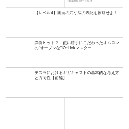
PR(Dreaw合同会社)
【レベル4】図面の穴寸法の表記を攻略せよ！
異例ヒット？ 使い勝手にこだわったオムロン
の“オープンな”IO-Linkマスター
テスラにおけるギガキャストの基本的な考え方
と方向性【前編】