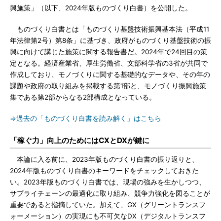
興施策」（以下、2024年版ものづくり白書）を公開した。
ものづくり白書とは「ものづくり基盤技術振興基本法（平成11
年法律第2号）第8条」に基づき、政府がものづくり基盤技術の振
興に向けて講じた施策に関する報告書だ。2024年で24回目の策
定となる。経済産業省、厚生労働省、文部科学省の3省が共同で
作成しており、モノづくりに関する基礎的なデータや、その年の
課題や政府の取り組みを掲載する第1部と、モノづくり振興施策
集である第2部からなる2部構成となっている。
⇒過去の「ものづくり白書を読み解く」はこちら
「稼ぐ力」向上のためにはCXとDXが鍵に
本論に入る前に、2023年版ものづくり白書の振り返りと、
2024年版ものづくり白書のキーワードをチェックしておきた
い。2023年版ものづくり白書では、現場の強みを生かしつつ、
サプライチェーンの最適化に取り組み、競争力強化を図ることが
重要であると指摘していた。加えて、GX（グリーントランスフ
ォーメーション）の実現にも不可欠なDX（デジタルトランスフ