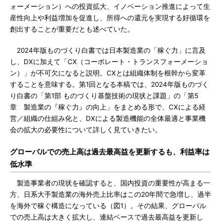
ォーメーション）への投資拡大、イノベーション推進によって生
産性向上や利益増加を促進し、所得への還元を実現する好循環を
創出することが重要だとも述べていた。
2024年版ものづくり白書では日本製造業の「稼ぐ力」に言及
し、DXに加えて「CX（コーポレート・トランスフォーメーショ
ン）」が不可欠になると説明。CXとは組織体制を根幹から変革
することを意味する。第1回となる本稿では、2024年版ものづく
り白書の「第1部 ものづくり基盤技術の現状と課題」の「第5
章 製造業の『稼ぐ力』の向上」をまとめる形で、CXによる経
営／組織の仕組み化と、DXによる製造機能の全体最適と事業機
会の拡大の必要性について詳しく見ていきたい。
グローバルでの売上高は過去最高益を更新するも、利益率は
低水準
製造事業者の現状を確認すると、国内投資の重要性が高まる一
方、日系大手製造業の海外売上比率はこの20年間で急増し、過半
を海外で稼ぐ構造になっている（図1）。その結果、グローバル
での売上高は大きく拡大し、連結ベースで過去最高益を更新し