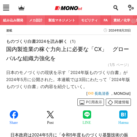
組み込み開発
メカ設計
製造マネジメント
モビリティ
FA
素材／化学
連載
2024年8月20日
ものづくり白書2024を読み解く（1）
国内製造業の稼ぐ力向上に必要な「CX」 グロー
バルな組織力強化を
（1/5 ページ）
日本のモノづくりの現状を示す「2024年版ものづくり白書」が
2024年5月に公開された。本連載では3回にわたって「2024年版
ものづくり白書」の内容を紹介していく。
[
長島清香
，MONOist]
PC用表示
関連情報
Share
Post
LINE
Hatena
日本政府は2024年5月に「令和5年度ものづくり基盤技術の振