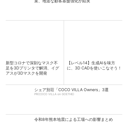
業、地道な顧客基盤強化が結実
新型コロナで深刻なマスク不
【レベル14】生成AIを味方
足を3Dプリンタで解消、イグ
に、3D CADを使いこなそう！
アスが3Dマスクを開発
シェア別荘「COCO VILLA Owners」3選
PR(COCO VILLA on GOETHE)
令和8年熊本地震による工場への影響まとめ