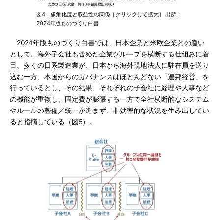
図4：多角化度と収益性の関係［クリックして拡大］ 出所：
2024年版ものづくり白書
2024年版ものづくり白書では、日本企業と米欧企業との違い
として、海外子会社も含めた企業グループを横断する仕組みに着
目。多くの日系製造業が、日本から海外現地法人に駐在員を送り
込む一方、本国からのガバナンスはほとんどない「連邦経営」を
行っているとし、その結果、それぞれの子会社に経理や人事など
の機能が重複し、固定費が膨張する一方で全社横断的なシステム
やルールの整備／統一が進まず、非効率的な状況を生み出してい
ると指摘している（図5）。