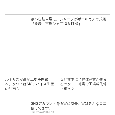
狭小な駐車場に、シャープがポールカメラ式製
品発表 市場シェア10％目指す
ルネサスが高崎工場を閉鎖
なぜ熊本に半導体産業が集ま
へ、かつてはSiCデバイス生産
るのか――地震で工場稼働停
の計画も
止相次ぐ
SNSアカウントを着実に成長。実はみんなココ
使ってます。
PR(Dreaw合同会社)