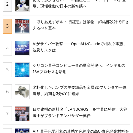
場、現場稼働で日本の勝ち筋へ
「取りあえずボルトで固定」は禁物 締結部設計で押さ
えるべき基本
AIがサイバー攻撃――OpenAIやClaudeで相次ぐ事態、
波及リスクは
シリコン量子コンピュータの量産開発へ、インテルの
18Aプロセスを活用
老朽化したポンプの主要部品を金属3Dプリンタで一体
造形、納期を3分の1に短縮
日立建機の新社名「LANDCROS」を世界に発信、大谷
選手がブランドアンバサダー就任
AIと量子化学計算の連携で色純度の高い青色発光材料を