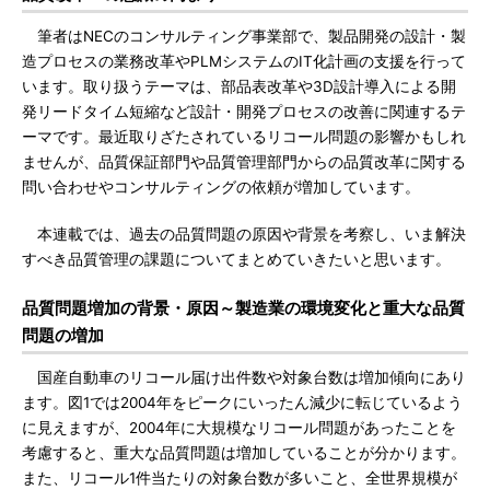
筆者はNECのコンサルティング事業部で、製品開発の設計・製
造プロセスの業務改革やPLMシステムのIT化計画の支援を行って
います。取り扱うテーマは、部品表改革や3D設計導入による開
発リードタイム短縮など設計・開発プロセスの改善に関連するテ
ーマです。最近取りざたされているリコール問題の影響かもしれ
ませんが、品質保証部門や品質管理部門からの品質改革に関する
問い合わせやコンサルティングの依頼が増加しています。
本連載では、過去の品質問題の原因や背景を考察し、いま解決
すべき品質管理の課題についてまとめていきたいと思います。
品質問題増加の背景・原因～製造業の環境変化と重大な品質
問題の増加
国産自動車のリコール届け出件数や対象台数は増加傾向にあり
ます。図1では2004年をピークにいったん減少に転じているよう
に見えますが、2004年に大規模なリコール問題があったことを
考慮すると、重大な品質問題は増加していることが分かります。
また、リコール1件当たりの対象台数が多いこと、全世界規模が