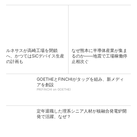
ルネサスが高崎工場を閉鎖
なぜ熊本に半導体産業が集ま
へ、かつてはSiCデバイス生産
るのか――地震で工場稼働停
の計画も
止相次ぐ
GOETHEとFINCHIがタッグを組み、新メディ
アを創設
PR(FINCHI on GOETHE)
定年退職した理系シニア人材が核融合発電炉開
発で活躍、なぜ？