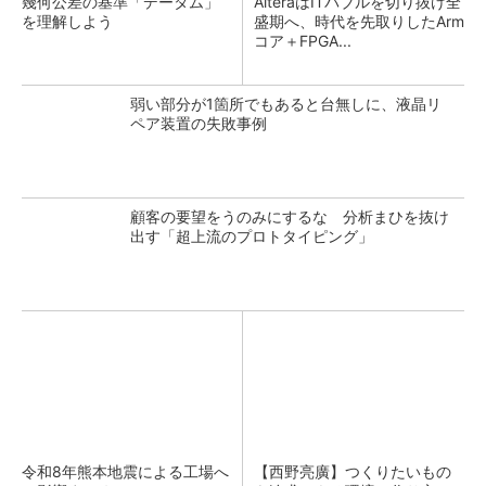
幾何公差の基準「データム」
AlteraはITバブルを切り抜け全
を理解しよう
盛期へ、時代を先取りしたArm
コア＋FPGA...
弱い部分が1箇所でもあると台無しに、液晶リ
ペア装置の失敗事例
顧客の要望をうのみにするな 分析まひを抜け
出す「超上流のプロトタイピング」
令和8年熊本地震による工場へ
【西野亮廣】つくりたいもの