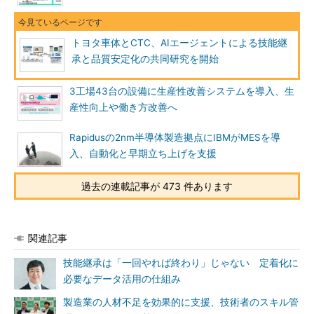
トヨタ車体とCTC、AIエージェントによる技能継
承と品質安定化の共同研究を開始
3工場43台の設備に生産性改善システムを導入、生
産性向上や働き方改善へ
Rapidusの2nm半導体製造拠点にIBMがMESを導
入、自動化と早期立ち上げを支援
過去の連載記事が 473 件あります
関連記事
技能継承は「一回やれば終わり」じゃない 定着化に
必要なデータ活用の仕組み
製造業の人材不足を効果的に支援、技術者のスキル管