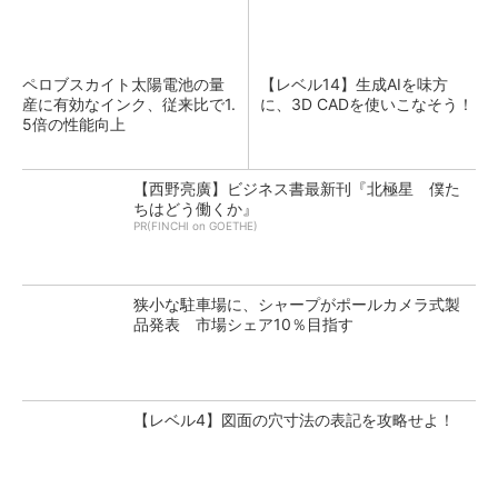
ペロブスカイト太陽電池の量
【レベル14】生成AIを味方
産に有効なインク、従来比で1.
に、3D CADを使いこなそう！
5倍の性能向上
【西野亮廣】ビジネス書最新刊『北極星 僕た
ちはどう働くか』
PR(FINCHI on GOETHE)
狭小な駐車場に、シャープがポールカメラ式製
品発表 市場シェア10％目指す
【レベル4】図面の穴寸法の表記を攻略せよ！