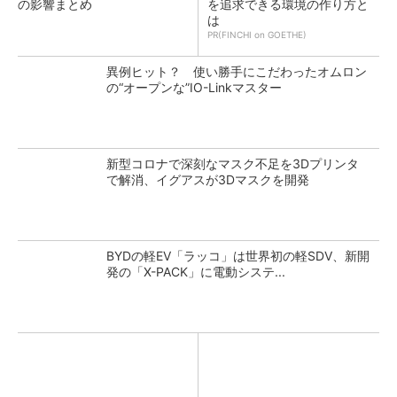
の影響まとめ
を追求できる環境の作り方と
は
PR(FINCHI on GOETHE)
異例ヒット？ 使い勝手にこだわったオムロン
の“オープンな”IO-Linkマスター
新型コロナで深刻なマスク不足を3Dプリンタ
で解消、イグアスが3Dマスクを開発
BYDの軽EV「ラッコ」は世界初の軽SDV、新開
発の「X-PACK」に電動システ...