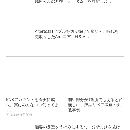
幾何公差の基準「データム」を理解しよう
AlteraはITバブルを切り抜け全盛期へ、時代を
先取りしたArmコア＋FPGA...
SNSアカウントを着実に成
弱い部分が1箇所でもあると台
長。実はみんなココ使ってま
無しに、液晶リペア装置の失
す。
敗事例
PR(Dreaw合同会社)
顧客の要望をうのみにするな 分析まひを抜け