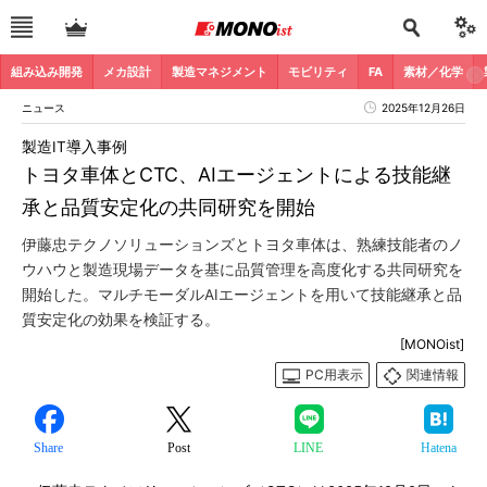
組み込み開発
メカ設計
製造マネジメント
モビリティ
FA
素材／化学
ニュース
2025年12月26日
製造IT導入事例
トヨタ車体とCTC、AIエージェントによる技能継
承と品質安定化の共同研究を開始
伊藤忠テクノソリューションズとトヨタ車体は、熟練技能者のノ
ウハウと製造現場データを基に品質管理を高度化する共同研究を
開始した。マルチモーダルAIエージェントを用いて技能継承と品
質安定化の効果を検証する。
[MONOist]
PC用表示
関連情報
Share
Post
LINE
Hatena