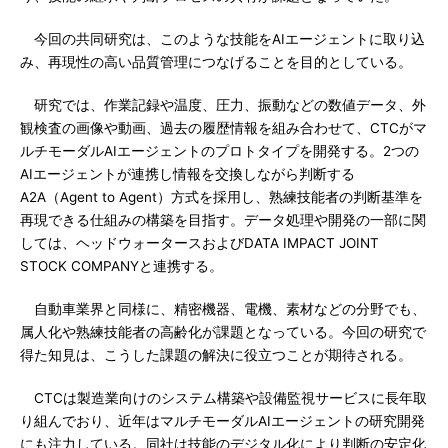
今回の共同研究は、このような技能をAIエージェントに取り込
み、再現性の高い品質管理につなげることを目的としている。
研究では、作業記録や温度、圧力、振動などの数値データ、外
観検査の画像や動画、過去の履歴情報を組み合わせて、CTCがマ
ルチモーダルAIエージェントのプロトタイプを開発する。2つの
AIエージェントが連携し情報を交換しながら判断する
A2A（Agent to Agent）方式を採用し、熟練技能者の判断基準を
再現できる仕組みの構築を目指す。データ処理や開発の一部に関
しては、ヘッドウォータースおよびDATA IMPACT JOINT
STOCK COMPANYと連携する。
自動車業界と同様に、精密機器、電機、素材などの分野でも、
属人化や熟練技能者の高齢化が課題となっている。今回の研究で
得た知見は、こうした課題の解決に役立つことが期待される。
CTCは製造業向けのシステム構築や設備監視サービスに長年取
り組んでおり、近年はマルチモーダルAIエージェントの研究開発
にも注力している。同社は技能のデジタル化により判断の安定化