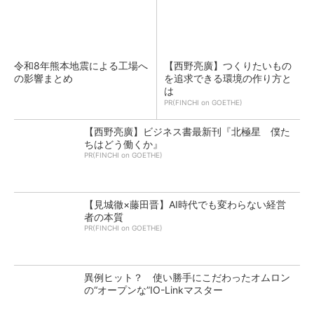
令和8年熊本地震による工場へ
【西野亮廣】つくりたいもの
の影響まとめ
を追求できる環境の作り方と
は
PR(FINCHI on GOETHE)
【西野亮廣】ビジネス書最新刊『北極星 僕た
ちはどう働くか』
PR(FINCHI on GOETHE)
【見城徹×藤田晋】AI時代でも変わらない経営
者の本質
PR(FINCHI on GOETHE)
異例ヒット？ 使い勝手にこだわったオムロン
の“オープンな”IO-Linkマスター