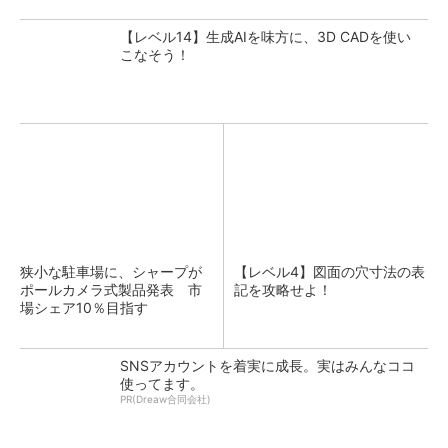
【レベル14】生成AIを味方に、3D CADを使い
こなそう！
狭小な駐車場に、シャープが
【レベル4】図面の穴寸法の表
ポールカメラ式製品発表 市
記を攻略せよ！
場シェア10％目指す
SNSアカウントを着実に成長。実はみんなココ
使ってます。
PR(Dreaw合同会社)