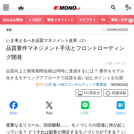
組み込み開発
メカ設計
製造マネジメント
モビリティ
FA
素材／化学
連載
2010年5月25日
いま考えるべき品質マネジメント改革（2）
品質要件マネジメント手法とフロントローディン
グ開発
（1/6 ページ）
品質向上と開発期間短縮は同時に達成するには？ 要件をモデル
化するモデリングアプローチで品質を追い込むポイントを伝授
[
三河 進／NECコンサルティング事業部
，MONOist]
PC用表示
関連情報
Share
Post
LINE
Hatena
度重なるリコール、回収騒動……。モノづくりの現場に何が起こ
っている？ どうすれば顧客が満足するモノづくりができる？ い