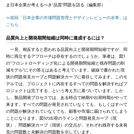
ま日本企業が考えるべき“品質”問題を語る（編集部）
≫前回「日本企業の市場問題管理とデザインレビューの水準」は
こちら
品質向上と開発期間短縮は同時に達成するには？
一見、相反すると思われる品質向上と開発期間短縮ですが、同
時に両立するアプローチは存在するのでしょうか。筆者は、図1
の“フロントローディング化による開発期間短縮と残存問題の削
減モデル”にその答えはあると考えています。破線で書かれた現
状の問題発見カーブと問題解決カーブに着目してみます。このモ
デルでは、プロジェクトに内在するすべての問題を解決すればプ
ロジェクトは完了する、という考え方に基づいています。しか
し、製品開発プロセスでは、ある時点で納期や出荷時期がやって
来ます。すべての問題が発見されていなくても、もしくはすべて
の問題が解決されていなくても、顧客や市場に届けられてしまう
ことになります。図1の出荷のラインと問題発見カーブ（現
状）、問題解決カーブ（現状）の交点が、それぞれ残存する未発
見の問題数と未解決の問題数を示しています。