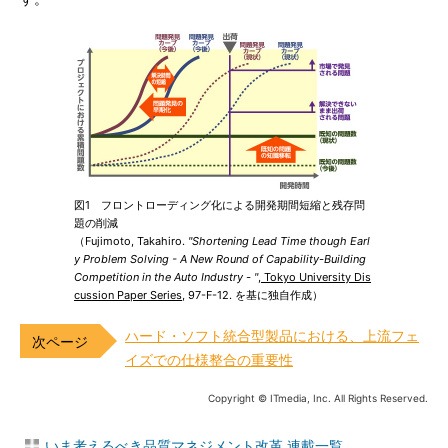
図1 フロントローディング化による開発期間短縮と残存問
題の削減
（Fujimoto, Takahiro.
"Shortening Lead Time though Earl
y Problem Solving - A New Round of Capability-Building
Competition in the Auto Industry - "
,
Tokyo University Dis
cussion Paper Series
, 97-F-12. を基に独自作成）
ハード・ソフト統合型製品における、上流フェ
イズでの仕様整合の重要性
Copyright © ITmedia, Inc. All Rights Reserved.
いま考えるべき品質マネジメント改革 連載一覧