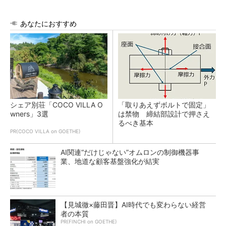
あなたにおすすめ
シェア別荘「COCO VILLA O
「取りあえずボルトで固定」
wners」3選
は禁物 締結部設計で押さえ
るべき基本
PR(COCO VILLA on GOETHE)
AI関連“だけじゃない”オムロンの制御機器事
業、地道な顧客基盤強化が結実
【見城徹×藤田晋】AI時代でも変わらない経営
者の本質
PR(FINCHI on GOETHE)