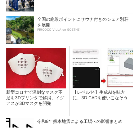
全国の絶景ポイントにサウナ付きのシェア別荘
を展開
PR(COCO VILLA on GOETHE)
新型コロナで深刻なマスク不
【レベル14】生成AIを味方
足を3Dプリンタで解消、イグ
に、3D CADを使いこなそう！
アスが3Dマスクを開発
令和8年熊本地震による工場への影響まとめ