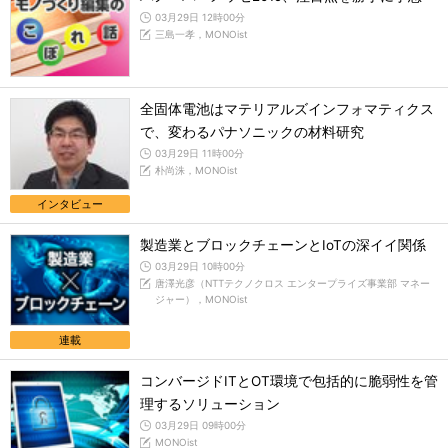
03月29日 12時00分
三島一孝，MONOist
全固体電池はマテリアルズインフォマティクス
で、変わるパナソニックの材料研究
03月29日 11時00分
朴尚洙，MONOist
インタビュー
製造業とブロックチェーンとIoTの深イイ関係
03月29日 10時00分
唐澤光彦（NTTテクノクロス エンタープライズ事業部 マネー
ジャー），MONOist
連載
コンバージドITとOT環境で包括的に脆弱性を管
理するソリューション
03月29日 09時00分
MONOist