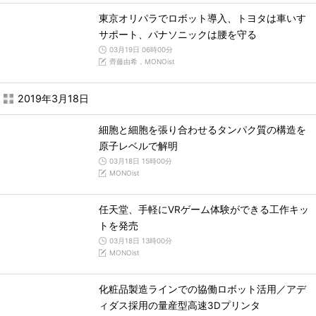
東京オリパラでロボット導入、トヨタは車いす
サポート、パナソニックは腰を守る
03月19日 06時00分
齊藤由希，MONOist
2019年3月18日
細胞と細胞を張り合わせるタンパク質の構造を
原子レベルで解明
03月18日 15時00分
MONOist
任天堂、手軽にVRゲーム体験ができる工作キッ
トを発売
03月18日 13時00分
MONOist
化粧品製造ラインでの協働ロボット活用／アデ
ィダス採用の量産型高速3Dプリンタ