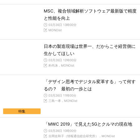
MSC、複合領域解析ソフトウェア最新版で精度
と性能を向上
03月26日 13時00分
MONOist
日本の製造現場は世界一、だからこそ経営側に
生かしてほしい
03月26日 12時00分
朴尚洙，MONOist
「デザイン思考でデジタル変革する」って何す
るの？ 最初の一歩とは
03月26日 11時00分
三島一孝，MONOist
特集
「MWC 2019」で見えた5Gとクルマの現在地
03月26日 10時00分
吉岡佐和子（情報通信総合研究所），MONOist