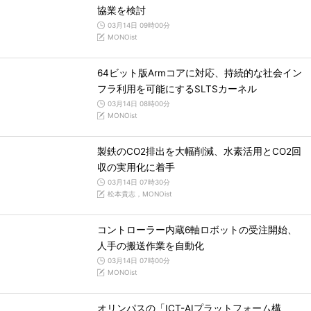
協業を検討
03月14日 09時00分
MONOist
64ビット版Armコアに対応、持続的な社会イン
フラ利用を可能にするSLTSカーネル
03月14日 08時00分
MONOist
製鉄のCO2排出を大幅削減、水素活用とCO2回
収の実用化に着手
03月14日 07時30分
松本貴志，MONOist
コントローラー内蔵6軸ロボットの受注開始、
人手の搬送作業を自動化
03月14日 07時00分
MONOist
オリンパスの「ICT-AIプラットフォーム構