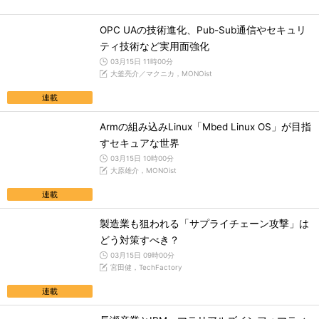
OPC UAの技術進化、Pub-Sub通信やセキュリ
ティ技術など実用面強化
03月15日 11時00分
大釜亮介／マクニカ，MONOist
連載
Armの組み込みLinux「Mbed Linux OS」が目指
すセキュアな世界
03月15日 10時00分
大原雄介，MONOist
連載
製造業も狙われる「サプライチェーン攻撃」は
どう対策すべき？
03月15日 09時00分
宮田健，TechFactory
連載