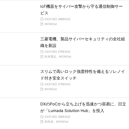
IoT機器をサイバー攻撃から守る通信制御サー
ビス
03月19日 08時00分
MONOist
三菱電機、製品サイバーセキュリティの全社組
織を新設
03月19日 07時30分
松本貴志，MONOist
スリムで高いロック強度特性を備えるソレノイ
ド付き安全スイッチ
03月19日 07時00分
MONOist
DXのPoCから立ち上げを迅速かつ容易に、日立
が「Lumada Solution Hub」を投入
03月19日 06時30分
朴尚洙，MONOist