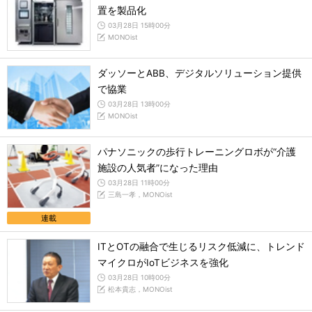
置を製品化
03月28日 15時00分
MONOist
ダッソーとABB、デジタルソリューション提供
で協業
03月28日 13時00分
MONOist
パナソニックの歩行トレーニングロボが“介護
施設の人気者”になった理由
03月28日 11時00分
三島一孝，MONOist
連載
ITとOTの融合で生じるリスク低減に、トレンド
マイクロがIoTビジネスを強化
03月28日 10時00分
松本貴志，MONOist