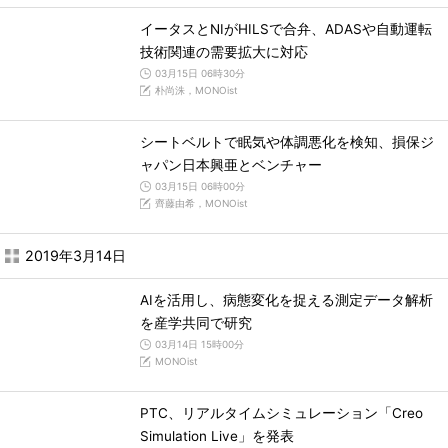
イータスとNIがHILSで合弁、ADASや自動運転
技術関連の需要拡大に対応
03月15日 06時30分
朴尚洙，MONOist
シートベルトで眠気や体調悪化を検知、損保ジ
ャパン日本興亜とベンチャー
03月15日 06時00分
齊藤由希，MONOist
2019年3月14日
AIを活用し、病態変化を捉える測定データ解析
を産学共同で研究
03月14日 15時00分
MONOist
PTC、リアルタイムシミュレーション「Creo
Simulation Live」を発表