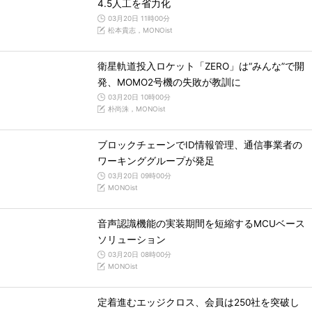
4.5人工を省力化
03月20日 11時00分
松本貴志，MONOist
衛星軌道投入ロケット「ZERO」は“みんな”で開
発、MOMO2号機の失敗が教訓に
03月20日 10時00分
朴尚洙，MONOist
ブロックチェーンでID情報管理、通信事業者の
ワーキンググループが発足
03月20日 09時00分
MONOist
音声認識機能の実装期間を短縮するMCUベース
ソリューション
03月20日 08時00分
MONOist
定着進むエッジクロス、会員は250社を突破し