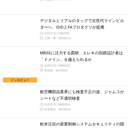
デジタルとリアルのタッグで次世代ラインビル
ダーへ、ISIDとFAプロダクツが提携
03月27日 11時00分
三島一孝，MONOist
MBSEに注力する図研、エレキの回路設計者は
「ドメイン」を越えられるか
03月27日 10時00分
朴尚洙，MONOist
インタビュー
航空機部品業界にも検査不正の波、ジャムコが
シートなど不適切検査
03月27日 09時00分
松本貴志，MONOist
欧米注目の産業制御システムセキュリティの国