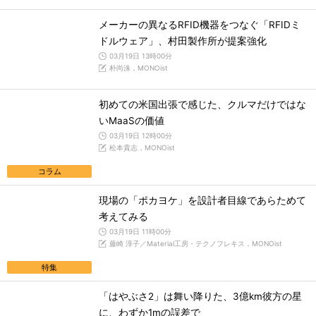
メーカーの異なるRFID機器をつなぐ「RFIDミ
ドルウェア」、村田製作所が提案強化
03月19日 13時00分
朴尚洙，MONOist
初めての米国出張で感じた、クルマだけではな
いMaaSの価値
03月19日 12時00分
松本貴志，MONOist
コラム
現場の「ポカヨケ」を設計者目線であらためて
考えてみる
03月19日 11時00分
藤崎 淳子／Material工房・テクノフレキス，MONOist
特集
「はやぶさ2」は舞い降りた、3億km彼方の星
に、わずか1mの誤差で