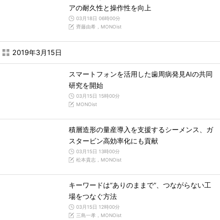
アの耐久性と操作性を向上
03月18日 06時00分
齊藤由希，MONOist
2019年3月15日
スマートフォンを活用した歯周病発見AIの共同
研究を開始
03月15日 15時00分
MONOist
積層造形の量産導入を支援するシーメンス、ガ
スタービン高効率化にも貢献
03月15日 13時00分
松本貴志，MONOist
キーワードは“ありのままで”、つながらない工
場をつなぐ方法
03月15日 12時00分
三島一孝，MONOist