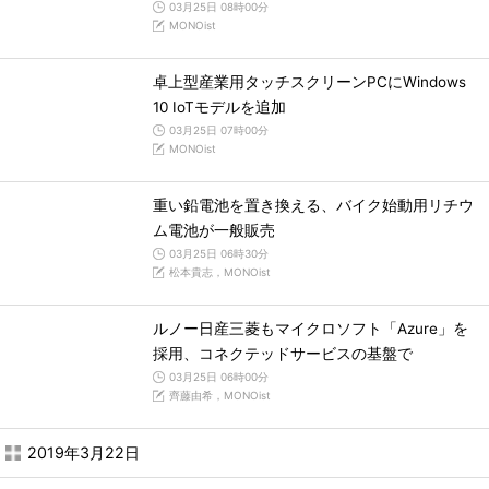
03月25日 08時00分
MONOist
卓上型産業用タッチスクリーンPCにWindows
10 IoTモデルを追加
03月25日 07時00分
MONOist
重い鉛電池を置き換える、バイク始動用リチウ
ム電池が一般販売
03月25日 06時30分
松本貴志，MONOist
ルノー日産三菱もマイクロソフト「Azure」を
採用、コネクテッドサービスの基盤で
03月25日 06時00分
齊藤由希，MONOist
2019年3月22日