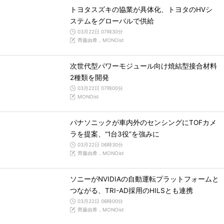
トヨタスズキの協業が具体化、トヨタのHVシ
ステムをグローバルで供給
03月22日 07時30分
齊藤由希，MONOist
次世代型パワーモジュール向け焼結型接合材料
2種類を開発
03月22日 07時00分
MONOist
パナソニックが車内外のセンシングにTOFカメ
ラを提案、“1台3役”を強みに
03月22日 06時30分
齊藤由希，MONOist
ソニーがNVIDIAの自動運転プラットフォームと
つながる、TRI-AD採用のHILSとも連携
03月22日 06時00分
齊藤由希，MONOist