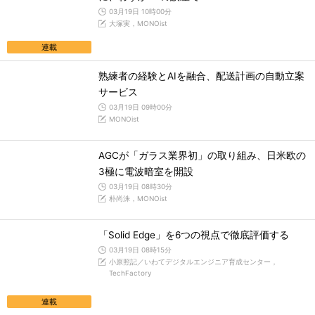
03月19日 10時00分
大塚実，MONOist
連載
熟練者の経験とAIを融合、配送計画の自動立案
サービス
03月19日 09時00分
MONOist
AGCが「ガラス業界初」の取り組み、日米欧の
3極に電波暗室を開設
03月19日 08時30分
朴尚洙，MONOist
「Solid Edge」を6つの視点で徹底評価する
03月19日 08時15分
小原照記／いわてデジタルエンジニア育成センター，
TechFactory
連載