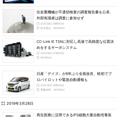
住友重機械が不適切検査の調査報告書を公表、
外部有識者は調査に参加せず
03月29日 08時00分
松本貴志，MONOist
CC-Link IE TSNに対応し高速で高精度な位置決
めをするサーボシステム
03月29日 07時00分
MONOist
日産「デイズ」が6年ぶり全面改良、軽初でプ
ロパイロットや緊急自動通報も
03月29日 06時00分
齊藤由希，MONOist
2019年3月28日
再生医療に活用できるiPS細胞大量自動培養装