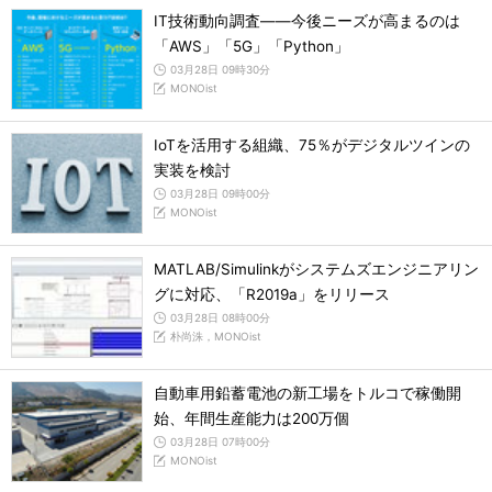
IT技術動向調査――今後ニーズが高まるのは
「AWS」「5G」「Python」
03月28日 09時30分
MONOist
IoTを活用する組織、75％がデジタルツインの
実装を検討
03月28日 09時00分
MONOist
MATLAB/Simulinkがシステムズエンジニアリン
グに対応、「R2019a」をリリース
03月28日 08時00分
朴尚洙，MONOist
自動車用鉛蓄電池の新工場をトルコで稼働開
始、年間生産能力は200万個
03月28日 07時00分
MONOist