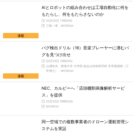
AIとロボットの組み合わせは工場自動化に何を
もたらし、何をもたらさないのか
03月25日 11時00分
三島一孝，MONOist
連載
バグ検出ドリル（16）音楽プレーヤーに潜むバ
グを見つけ出せ
03月25日 10時00分
山浦恒央 東海大学 大学院 組込み技術研究科 非常勤講師（工
学博士），MONOist
連載
NEC、カルビーへ「店頭棚割画像解析サービ
ス」を提供
03月25日 09時00分
MONOist
同一空域での複数事業者のドローン運航管理シ
ステムを実証