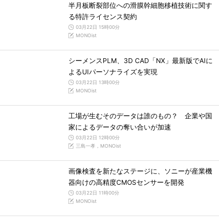
半月板断裂部位への滑膜幹細胞移植技術に関す
る特許ライセンス契約
03月22日 15時00分
MONOist
シーメンスPLM、3D CAD「NX」最新版でAIに
よるUIパーソナライズを実現
03月22日 13時00分
MONOist
工場が生むそのデータは誰のもの？ 企業や国
家によるデータの奪い合いが加速
03月22日 12時00分
三島一孝，MONOist
画像検査を新たなステージに、ソニーが産業機
器向けの高精度CMOSセンサーを開発
03月22日 11時00分
MONOist