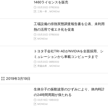
1460ライセンスを販売
03月20日 07時30分
三島一孝，MONOist
工場設備の排熱実態調査報告書を公表、未利用
熱の活用で省エネ化を促進
03月20日 07時00分
MONOist
トヨタ子会社TRI-ADがNVIDIAを全面採用、シ
ミュレーションから車載コンピュータまで
03月20日 06時00分
齊藤由希，MONOist
2019年3月19日
生体分子の振動波形のひずみにより、体内時計
の24時間周期が保たれる
03月19日 15時00分
MONOist