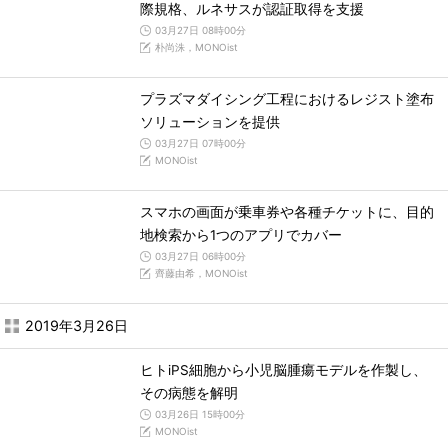
際規格、ルネサスが認証取得を支援
03月27日 08時00分
朴尚洙，MONOist
プラズマダイシング工程におけるレジスト塗布
ソリューションを提供
03月27日 07時00分
MONOist
スマホの画面が乗車券や各種チケットに、目的
地検索から1つのアプリでカバー
03月27日 06時00分
齊藤由希，MONOist
2019年3月26日
ヒトiPS細胞から小児脳腫瘍モデルを作製し、
その病態を解明
03月26日 15時00分
MONOist