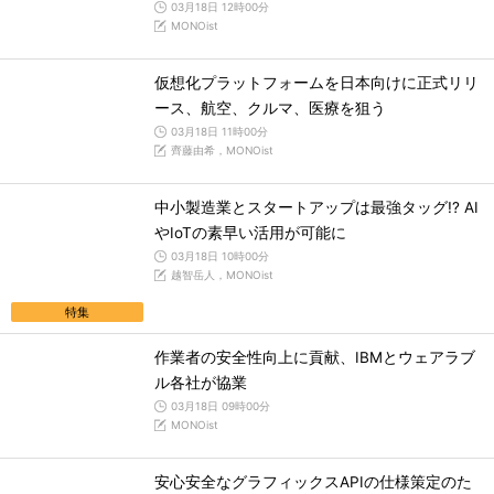
03月18日 12時00分
MONOist
仮想化プラットフォームを日本向けに正式リリ
ース、航空、クルマ、医療を狙う
03月18日 11時00分
齊藤由希，MONOist
中小製造業とスタートアップは最強タッグ!? AI
やIoTの素早い活用が可能に
03月18日 10時00分
越智岳人，MONOist
特集
作業者の安全性向上に貢献、IBMとウェアラブ
ル各社が協業
03月18日 09時00分
MONOist
安心安全なグラフィックスAPIの仕様策定のた