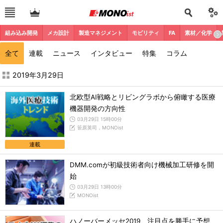
組み込み開発
メカ設計
製造マネジメント
モビリティ
FA
素材／化学
全て
連載
ニュース
インタビュー
特集
コラム
2019年3月の記事一覧 - MONOist
2019年3月29日
北欧型AI戦略とリビングラボから俯瞰する医療
機器開発の方向性
03月29日 15時00分
笹原英司，MONOist
連載
DMM.comが初級技術者向け機械加工研修を開
始
03月29日 13時00分
MONOist
ハノーバーメッセ2019、注目点を勝手に予想