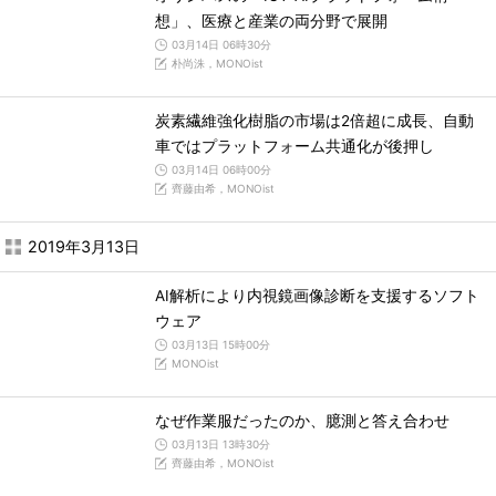
想」、医療と産業の両分野で展開
03月14日 06時30分
朴尚洙，MONOist
炭素繊維強化樹脂の市場は2倍超に成長、自動
車ではプラットフォーム共通化が後押し
03月14日 06時00分
齊藤由希，MONOist
2019年3月13日
AI解析により内視鏡画像診断を支援するソフト
ウェア
03月13日 15時00分
MONOist
なぜ作業服だったのか、臆測と答え合わせ
03月13日 13時30分
齊藤由希，MONOist