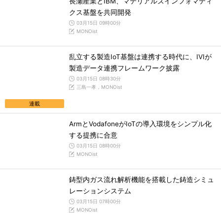
長瀬産業とIBM、マテリアルズインフォマティ
クス基盤を共同開発
03月15日 09時00分
MONOist
乱立する製造IoT基盤は連携する時代に、IVIが
製造データ連携フレームワーク披露
03月15日 08時30分
三島一孝，MONOist
連載
ArmとVodafoneがIoTの導入環境をシンプル化
する提携に合意
03月15日 08時00分
MONOist
鋳型内ガス流れ解析機能を搭載した鋳造シミュ
レーションシステム
03月15日 07時00分
MONOist