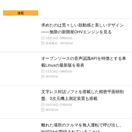
連載
求めたのは荒々しい鼓動感と美しいデザイン
――無限の新開発OHVエンジンを見る
03月26日 09時00分
松本貴志，MONOist
オープンソースの音声認識APIを特徴とする車
載Linuxの最新版を発表
03月26日 08時00分
MONOist
文字レス対話ソフトを搭載した精密平面研削
盤、3次元機上測定装置も搭載
03月26日 07時00分
MONOist
離れた場所のクルマを無人運転で呼び出し、
NVIDIAが期待されていることは