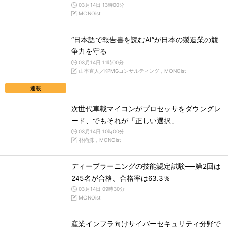
03月14日 13時00分
MONOist
“日本語で報告書を読むAI”が日本の製造業の競
争力を守る
03月14日 11時00分
山本直人／KPMGコンサルティング，MONOist
連載
次世代車載マイコンがプロセッサをダウングレ
ード、でもそれが「正しい選択」
03月14日 10時00分
朴尚洙，MONOist
ディープラーニングの技能認定試験──第2回は
245名が合格、合格率は63.3％
03月14日 09時30分
MONOist
産業インフラ向けサイバーセキュリティ分野で