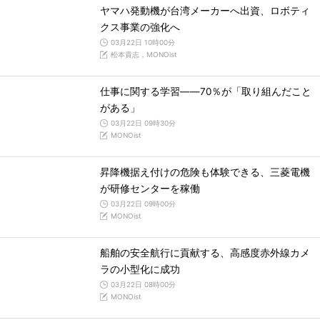
ヤマハ発動機が台湾メーカーへ出資、ロボティ
クス事業の強化へ
03月22日 10時00分
松本貴志，MONOist
仕事に関する学習――70％が「取り組んだこと
がある」
03月22日 09時30分
MONOist
昇降機据え付けの危険も体験できる、三菱電機
が研修センターを稼働
03月22日 09時00分
MONOist
船舶の安全航行に貢献する、高感度赤外線カメ
ラの小型化に成功
03月22日 08時00分
MONOist