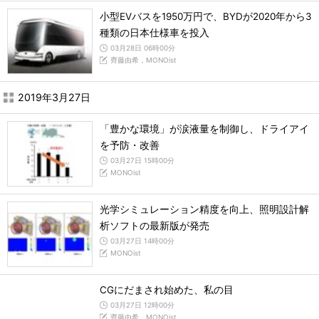
小型EVバスを1950万円で、BYDが2020年から3
種類の日本仕様車を投入
03月28日 06時00分
齊藤由希，MONOist
2019年3月27日
「豊かな環境」が涙液量を制御し、ドライアイ
を予防・改善
03月27日 15時00分
MONOist
光学シミュレーション精度を向上、照明設計解
析ソフトの最新版が発売
03月27日 14時00分
MONOist
CGにだまされ始めた、私の目
03月27日 12時00分
齊藤由希，MONOist