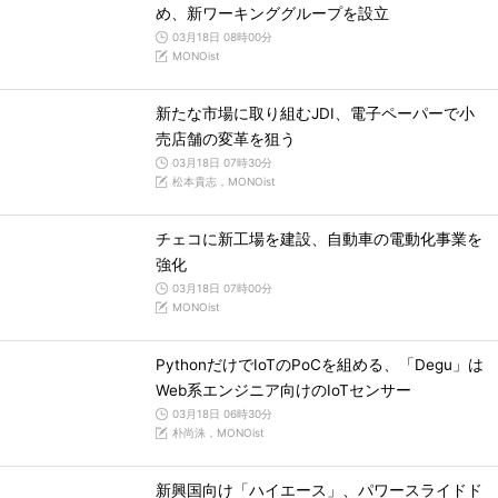
め、新ワーキンググループを設立
03月18日 08時00分
MONOist
新たな市場に取り組むJDI、電子ペーパーで小
売店舗の変革を狙う
03月18日 07時30分
松本貴志，MONOist
チェコに新工場を建設、自動車の電動化事業を
強化
03月18日 07時00分
MONOist
PythonだけでIoTのPoCを組める、「Degu」は
Web系エンジニア向けのIoTセンサー
03月18日 06時30分
朴尚洙，MONOist
新興国向け「ハイエース」、パワースライドド