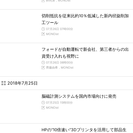
朴尚洙，MONOist
切削抵抗を従来比約10％低減した新内径旋削加
工ツール
07月26日 07時00分
MONOist
フォードが自動運転で新会社、第三者からの出
資受け入れも視野に
07月26日 06時00分
齊藤由希，MONOist
2018年7月25日
脳磁計測システムを国内市場向けに発売
07月25日 15時00分
MONOist
HPの“10倍速い”3Dプリンタを活用して部品生