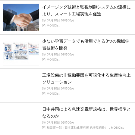
イメージング技術と監視制御システムの連携に
より、スマート工場実現を促進
07月30日 09時00分
MONOist
少ない学習データでも活用できる3つの機械学
習技術を開発
07月30日 08時00分
MONOist
工場設備の非稼働要因を可視化する生産性向上
ソリューション
07月30日 07時00分
MONOist
日中共同による急速充電新規格は、世界標準と
なるのか
07月30日 06時00分
和田憲一郎（日本電動化研究所 代表取締役），MONOist