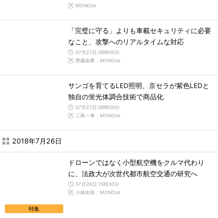
MONOist
「完璧に守る」よりも車載セキュリティに必要
なこと、攻撃へのリアルタイムな対応
07月27日 06時00分
齊藤由希，MONOist
サンゴを育てるLED照明、京セラが紫色LEDと
独自の蛍光体調合技術で商品化
07月27日 06時00分
三島一孝，MONOist
2018年7月26日
ドローンではなく小型航空機をクルマ代わり
に、法政大が次世代都市航空交通の研究へ
07月26日 15時30分
小林由美，MONOist
特集