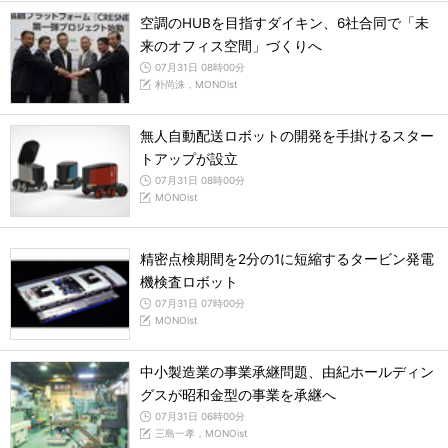
空調のHUBを目指すダイキン、6社合同で「未
来のオフィス空間」づくりへ
07月31日 08時00分
朴尚洙，MONOist
無人自動配送ロボットの開発を手掛けるスター
トアップが設立
07月31日 08時00分
MONOist
精密点検期間を2分の1に短縮するタービン発電
機検査ロボット
07月31日 07時00分
MONOist
中小製造業の事業承継問題、由紀ホールディン
グスが昭和金型の事業を承継へ
07月31日 06時00分
三島一孝，MONOist