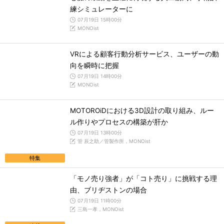
練シミュレーターに
07月19日 15時00分
MONOist
VRによる顧客行動分析サービス、ユーザーの動
向を瞬時に把握
07月19日 14時00分
MONOist
MOTOROiDにおける3D設計の取り組み、ルー
ル作りやプロセスの構築が肝か
07月19日 13時00分
管 辰之助／管製作所，MONOist
特集
「モノ売り強者」が「コト売り」に挑戦する理
由、ブリヂストンの場合
07月19日 11時00分
三島一孝，MONOist