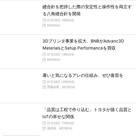
縫合針を把持した際の安定性と操作性を両立す
る八角縫合針を開発
07月26日 15時00分
MONOist
3Dプリンタ事業を拡大、BNBがAdvanc3D
MaterialsとSetup Performanceを買収
07月26日 13時00分
MONOist
暑いと気になるアレの仕組み、ぜひ復習を
07月26日 12時00分
齊藤由希，MONOist
「品質は工程で作り込む」トヨタが描く品質と
IoTの幸せな関係
07月26日 11時00分
長町基，MONOist