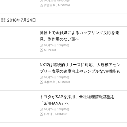
07月25日 06時00分
齊藤由希，MONOist
2018年7月24日
臓器上で金触媒によるカップリング反応を発
見、副作用のない薬へ
07月24日 15時00分
MONOist
NX12は継続的リリースに対応、大規模アセン
ブリー表示の速度向上やシンプルなVR機能も
07月24日 13時00分
小林由美，MONOist
トヨタがSAPを採用、全社経理情報基盤を
「S/4HANA」へ
07月24日 13時00分
朴尚洙，MONOist