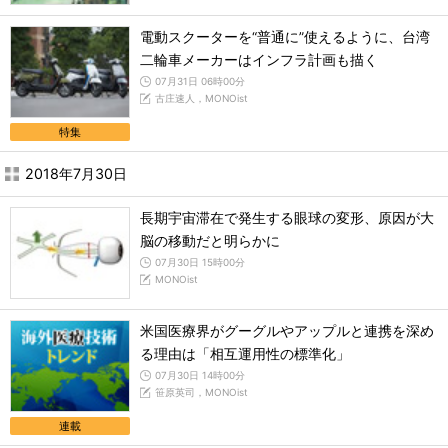
電動スクーターを“普通に”使えるように、台湾
二輪車メーカーはインフラ計画も描く
07月31日 06時00分
古庄速人，MONOist
特集
2018年7月30日
長期宇宙滞在で発生する眼球の変形、原因が大
脳の移動だと明らかに
07月30日 15時00分
MONOist
米国医療界がグーグルやアップルと連携を深め
る理由は「相互運用性の標準化」
07月30日 14時00分
笹原英司，MONOist
連載