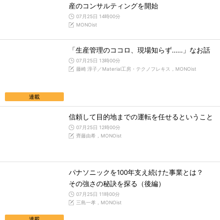
産のコンサルティングを開始
07月25日 14時00分
MONOist
「生産管理のココロ、現場知らず……」なお話
07月25日 13時00分
藤崎 淳子／Material工房・テクノフレキス，MONOist
連載
信頼して目的地までの運転を任せるということ
07月25日 12時00分
齊藤由希，MONOist
パナソニックを100年支え続けた事業とは？
その強さの秘訣を探る（後編）
07月25日 11時00分
三島一孝，MONOist
連載