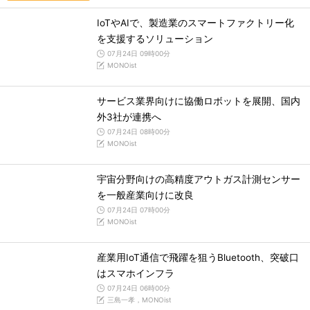
IoTやAIで、製造業のスマートファクトリー化
を支援するソリューション
07月24日 09時00分
MONOist
サービス業界向けに協働ロボットを展開、国内
外3社が連携へ
07月24日 08時00分
MONOist
宇宙分野向けの高精度アウトガス計測センサー
を一般産業向けに改良
07月24日 07時00分
MONOist
産業用IoT通信で飛躍を狙うBluetooth、突破口
はスマホインフラ
07月24日 06時00分
三島一孝，MONOist