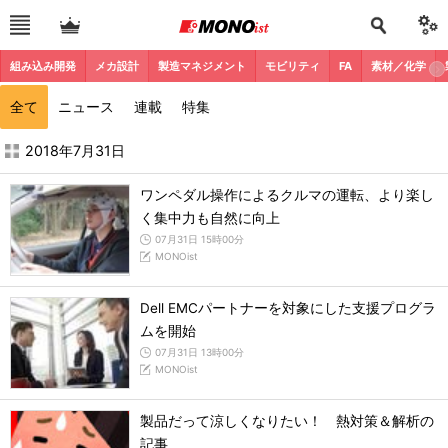
組み込み開発
メカ設計
製造マネジメント
モビリティ
FA
素材／化学
全て
ニュース
連載
特集
2018年7月の記事一覧 - MONOist
2018年7月31日
ワンペダル操作によるクルマの運転、より楽し
く集中力も自然に向上
07月31日 15時00分
MONOist
Dell EMCパートナーを対象にした支援プログラ
ムを開始
07月31日 13時00分
MONOist
製品だって涼しくなりたい！ 熱対策＆解析の
記事