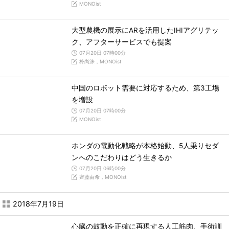
MONOist
大型農機の展示にARを活用したIHIアグリテッ
ク、アフターサービスでも提案
07月20日 07時00分
朴尚洙，MONOist
中国のロボット需要に対応するため、第3工場
を増設
07月20日 07時00分
MONOist
ホンダの電動化戦略が本格始動、5人乗りセダ
ンへのこだわりはどう生きるか
07月20日 06時00分
齊藤由希，MONOist
2018年7月19日
心臓の鼓動を正確に再現する人工筋肉、手術訓