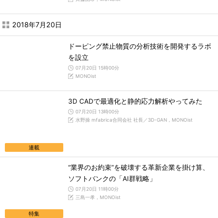
2018年7月20日
ドーピング禁止物質の分析技術を開発するラボ
を設立
07月20日 15時00分
MONOist
3D CADで最適化と静的応力解析やってみた
07月20日 13時00分
水野操 mfabrica合同会社 社長／3D-GAN，MONOist
連載
“業界のお約束”を破壊する革新企業を掛け算、
ソフトバンクの「AI群戦略」
07月20日 11時00分
三島一孝，MONOist
特集