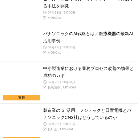
る手法を開発
07月23日 13時00分
MONOist
パナソニックのAI戦略とは／医療機器の最新AI
活用事例
07月23日 12時00分
MONOist
中小製造業における業務プロセス改善の効果と
成功のカギ
07月23日 11時00分
長島清香，MONOist
連載
製造業のIoT活用、フジテックと日置電機とパ
ナソニックCNS社はどうしているのか
07月23日 10時00分
長町基，MONOist