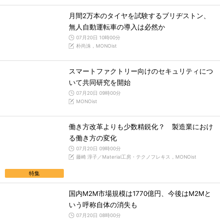
月間2万本のタイヤを試験するブリヂストン、
無人自動運転車の導入は必然か
07月20日 10時00分
朴尚洙，MONOist
スマートファクトリー向けのセキュリティにつ
いて共同研究を開始
07月20日 09時00分
MONOist
働き方改革よりも少数精鋭化？ 製造業におけ
る働き方の変化
07月20日 09時00分
藤崎 淳子／Material工房・テクノフレキス，MONOist
特集
国内M2M市場規模は1770億円、今後はM2Mと
いう呼称自体の消失も
07月20日 08時00分