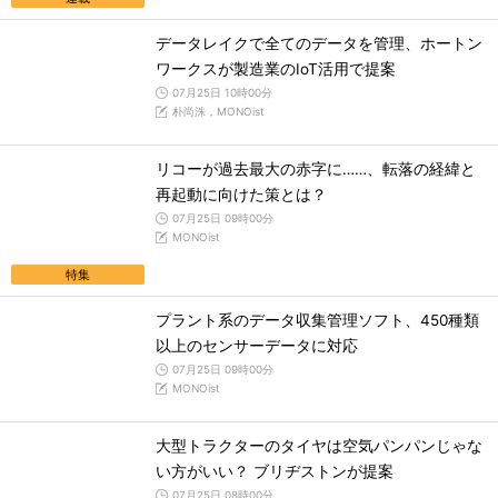
データレイクで全てのデータを管理、ホートン
ワークスが製造業のIoT活用で提案
07月25日 10時00分
朴尚洙，MONOist
リコーが過去最大の赤字に……、転落の経緯と
再起動に向けた策とは？
07月25日 09時00分
MONOist
特集
プラント系のデータ収集管理ソフト、450種類
以上のセンサーデータに対応
07月25日 09時00分
MONOist
大型トラクターのタイヤは空気パンパンじゃな
い方がいい？ ブリヂストンが提案
07月25日 08時00分