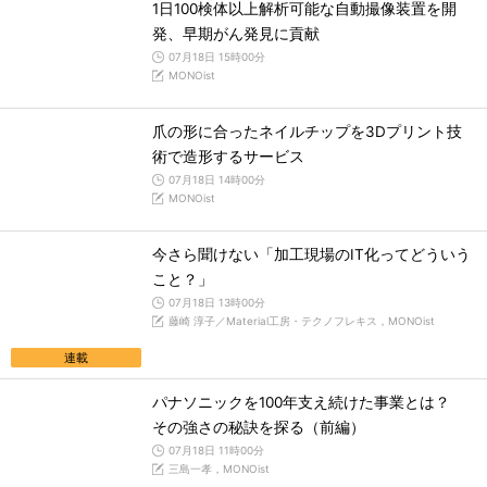
1日100検体以上解析可能な自動撮像装置を開
発、早期がん発見に貢献
07月18日 15時00分
MONOist
爪の形に合ったネイルチップを3Dプリント技
術で造形するサービス
07月18日 14時00分
MONOist
今さら聞けない「加工現場のIT化ってどういう
こと？」
07月18日 13時00分
藤崎 淳子／Material工房・テクノフレキス，MONOist
連載
パナソニックを100年支え続けた事業とは？
その強さの秘訣を探る（前編）
07月18日 11時00分
三島一孝，MONOist