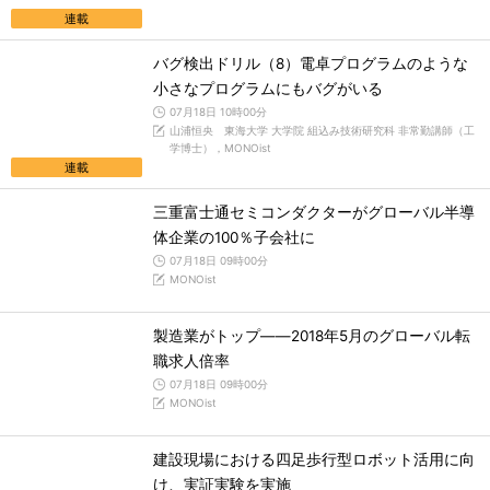
連載
バグ検出ドリル（8）電卓プログラムのような
小さなプログラムにもバグがいる
07月18日 10時00分
山浦恒央 東海大学 大学院 組込み技術研究科 非常勤講師（工
学博士），MONOist
連載
三重富士通セミコンダクターがグローバル半導
体企業の100％子会社に
07月18日 09時00分
MONOist
製造業がトップ――2018年5月のグローバル転
職求人倍率
07月18日 09時00分
MONOist
建設現場における四足歩行型ロボット活用に向
け、実証実験を実施