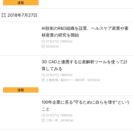
連載
2018年7月27日
AI技術のR&D組織を設置、ヘルスケア産業や素
材産業の研究を開始
07月27日 15時00分
MONOist
3D CADと連携する公差解析ツールを使って計
算してみる
07月27日 13時00分
土橋美博／飯沼ゲージ製作所，MONOist
連載
100年企業に見る“守るために自らを壊す”という
こと
07月27日 12時00分
三島一孝，MONOist