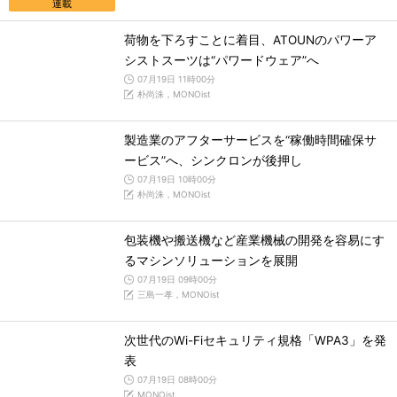
連載
荷物を下ろすことに着目、ATOUNのパワーア
シストスーツは“パワードウェア”へ
07月19日 11時00分
朴尚洙，MONOist
製造業のアフターサービスを“稼働時間確保サ
ービス”へ、シンクロンが後押し
07月19日 10時00分
朴尚洙，MONOist
包装機や搬送機など産業機械の開発を容易にす
るマシンソリューションを展開
07月19日 09時00分
三島一孝，MONOist
次世代のWi-Fiセキュリティ規格「WPA3」を発
表
07月19日 08時00分
MONOist