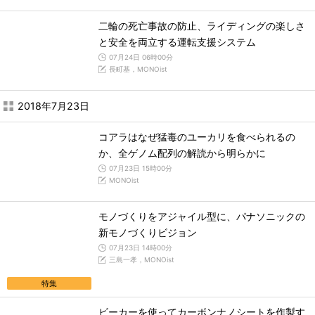
二輪の死亡事故の防止、ライディングの楽しさ
と安全を両立する運転支援システム
07月24日 06時00分
長町基，MONOist
2018年7月23日
コアラはなぜ猛毒のユーカリを食べられるの
か、全ゲノム配列の解読から明らかに
07月23日 15時00分
MONOist
モノづくりをアジャイル型に、パナソニックの
新モノづくりビジョン
07月23日 14時00分
三島一孝，MONOist
特集
ビーカーを使ってカーボンナノシートを作製す