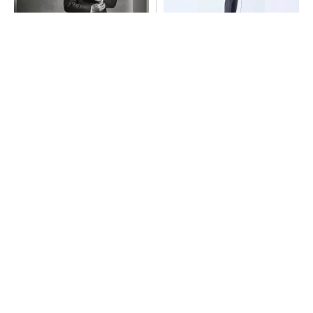
チームが本音で意見を交わし
【西野亮廣】つくりたいもの
合い、多様な人財が挑戦でき
を追求できる環境の作り方と
る組織へ
は
PR(dentsu Japan)
PR(FINCHI on GOETHE)
異例ヒット？ 使い勝手にこだわったオムロン
の“オープンな”IO-Linkマスター
令和8年熊本地震による工場への影響まとめ
全員がリーダーシップを発揮し、自分より優れ
た人財を育成する
PR(dentsu Japan)