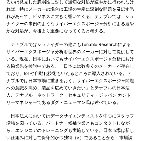
るいは発見した脆弱性に対して適切な対処が速やかに行われなけ
れば、特にメーカーの場合は工場の生産に深刻な問題を及ぼす恐
れがあって、ビジネスに大きく響いてくる。テナブルでは、シュ
ナイダーの事例のようなサイバーエクスポージャ分析による速や
かな対処が、今後より重要になってくると考える。
テナブルではシュナイダーの他にもTenable Researchによる
サイバーエクスポージャ分析を世界のメーカーに対して提供して
いる。現在、日本においてもサイバーエクスポージャ分析におけ
る協業先を検討中である。「日本には数多くのメーカーが存在し
ており、IoTや自動化技術もいたるところに導入されている。テ
ナブルでは日本市場に重きをおく。サイバーエクスポージャ問題
への意識を高め、製品を広めていきたい」とテナブルの日本法
人、テナブル・ネットワーク・セキュリティ・ジャパン カント
リーマネジャーであるダグ・ニューマン氏は述べている。
日本法人においてはデータサイエンティストを中心にスタッフ
増強を図っている。パートナー候補企業ともコンタクトしなが
ら、エンジニアのトレーニングも実施している。日本市場は新し
い仕組みに対して保守的かつ独特（※）であることから、市場調