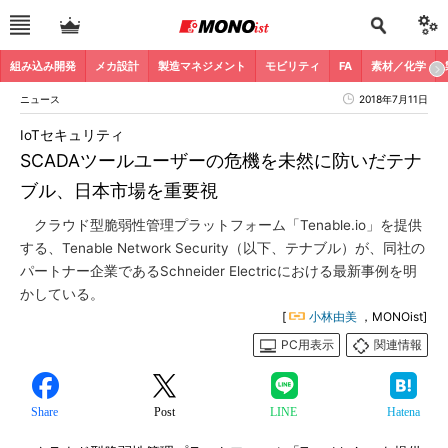
組み込み開発
メカ設計
製造マネジメント
モビリティ
FA
素材／化学
ニュース
2018年7月11日
IoTセキュリティ
SCADAツールユーザーの危機を未然に防いだテナ
ブル、日本市場を重要視
クラウド型脆弱性管理プラットフォーム「Tenable.io」を提供
する、Tenable Network Security（以下、テナブル）が、同社の
パートナー企業であるSchneider Electricにおける最新事例を明
かしている。
[
小林由美
，MONOist]
PC用表示
関連情報
Share
Post
LINE
Hatena