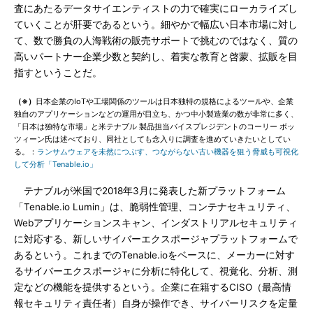
査にあたるデータサイエンティストの力で確実にローカライズし
ていくことが肝要であるという。細やかで幅広い日本市場に対し
て、数で勝負の人海戦術の販売サポートで挑むのではなく、質の
高いパートナー企業少数と契約し、着実な教育と啓蒙、拡販を目
指すということだ。
（※）
日本企業のIoTや工場関係のツールは日本独特の規格によるツールや、企業
独自のアプリケーションなどの運用が目立ち、かつ中小製造業の数が非常に多く、
「日本は独特な市場」と米テナブル 製品担当バイスプレジデントのコーリー ボッ
ツィーン氏は述べており、同社としても念入りに調査を進めていきたいとしてい
る。：
ランサムウェアを未然につぶす、つながらない古い機器を狙う脅威も可視化
して分析「Tenable.io」
テナブルが米国で2018年3月に発表した新プラットフォーム
「Tenable.io Lumin」は、脆弱性管理、コンテナセキュリティ、
Webアプリケーションスキャン、インダストリアルセキュリティ
に対応する、新しいサイバーエクスポージャプラットフォームで
あるという。これまでのTenable.ioをベースに、メーカーに対す
るサイバーエクスポージャに分析に特化して、視覚化、分析、測
定などの機能を提供するという。企業に在籍するCISO（最高情
報セキュリティ責任者）自身が操作でき、サイバーリスクを定量