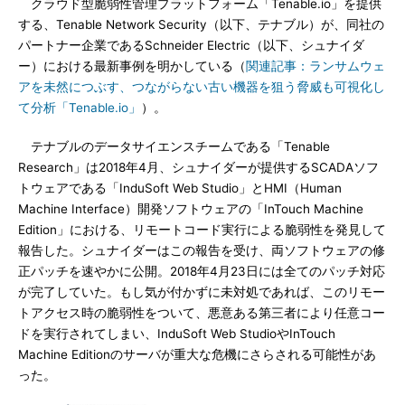
クラウド型脆弱性管理プラットフォーム「Tenable.io」を提供
する、Tenable Network Security（以下、テナブル）が、同社の
パートナー企業であるSchneider Electric（以下、シュナイダ
ー）における最新事例を明かしている（
関連記事：ランサムウェ
アを未然につぶす、つながらない古い機器を狙う脅威も可視化し
て分析「Tenable.io」
）。
テナブルのデータサイエンスチームである「Tenable
Research」は2018年4月、シュナイダーが提供するSCADAソフ
トウェアである「InduSoft Web Studio」とHMI（Human
Machine Interface）開発ソフトウェアの「InTouch Machine
Edition」における、リモートコード実行による脆弱性を発見して
報告した。シュナイダーはこの報告を受け、両ソフトウェアの修
正パッチを速やかに公開。2018年4月23日には全てのパッチ対応
が完了していた。もし気が付かずに未対処であれば、このリモー
トアクセス時の脆弱性をついて、悪意ある第三者により任意コー
ドを実行されてしまい、InduSoft Web StudioやInTouch
Machine Editionのサーバが重大な危機にさらされる可能性があ
った。