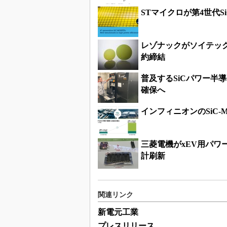
STマイクロが第4世代S
レゾナックがソイテック
約締結
普及するSiCパワー半
確保へ
インフィニオンのSiC-
三菱電機がxEV用パワー
計刷新
関連リンク
新電元工業
プレスリリース