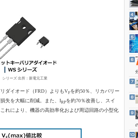
3Dプリンタ
産業オープンネット展
デジタルツインとCAE
S＆OP
インダストリー4.0
イノベーション
製造業ビッグデータ
メイドインジャパン
植物工場
WS」シリーズ 出所：新電元工業
知財マネジメント
海外生産
ダイオード（FRD）よりもV
を約50％、リカバリー
F
グローバル設計・開発
グ損失を大幅に削減。また、I
を約70％改善し、スイ
RP
制御セキュリティ
。これにより、機器の高効率化および周辺回路の小型化
新型コロナへの対応