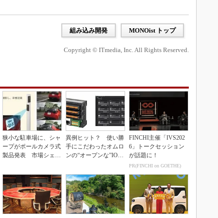
組み込み開発
MONOist トップ
Copyright © ITmedia, Inc. All Rights Reserved.
狭小な駐車場に、シャ
異例ヒット？ 使い勝
FINCHI主催「IVS202
ープがポールカメラ式
手にこだわったオムロ
6」トークセッション
製品発表 市場シェア
ンの“オープンな”IO-L
が話題に！
10％目指す
inkマスター
PR(FINCHI on GOETHE)