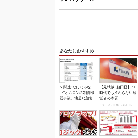
あなたにおすすめ
AI関連“だけじゃな
【見城徹×藤田晋】AI
い”オムロンの制御機
時代でも変わらない経
器事業、地道な顧客基
営者の本質
盤強化が結実
PR(FINCHI on GOETHE)