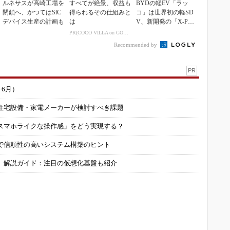
ルネサスが高崎工場を
すべてが絶景、収益も
BYDの軽EV「ラッ
閉鎖へ、かつてはSiC
得られるその仕組みと
コ」は世界初の軽SD
デバイス生産の計画も
は
V、新開発の「X-PAC
K」に電動システ...
PR(COCO VILLA on GOETHE)
Recommended by
PR
～6月）
住宅設備・家電メーカーが検討すべき課題
スマホライクな操作感」をどう実現する？
で信頼性の高いシステム構築のヒント
」解説ガイド：注目の仮想化基盤も紹介