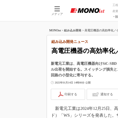
工
産
メディア
脱
つながる技術
AI×技術
MONOist
>
組み込み開発
>
高電圧機器の高効率化／小型化
つながる工場
AI×設備
つながるサービ
Physical
組み込み開発ニュース
高電圧機器の高効率化／
新電元工業は、高電圧機器向けSiC-S
ル出荷を開始する。スイッチング損失と
回路の小型化に寄与する。
2025年01月14日 14時00分 公開
印刷する
通知する
新電元工業は2024年12月25日、
ド）「WS」シリーズを発表した。サン