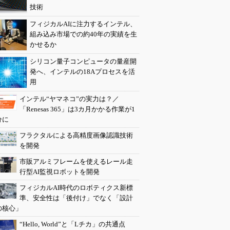
技術
フィジカルAIに注力するインテル、
組み込み市場での約40年の実績を生
かせるか
シリコン量子コンピュータの量産開
発へ、インテルの18Aプロセスを活
用
インテル“ヤマネコ”の実力は？／
「Renesas 365」は3カ月かかる作業が1
分に
フラクタルによる高精度画像認識技術
を開発
市販アルミフレームを使えるレール走
行型AI監視ロボットを開発
フィジカルAI時代のロボティクス新標
準、安全性は「後付け」でなく「設計
の核心」
“Hello, World”と「Lチカ」の共通点