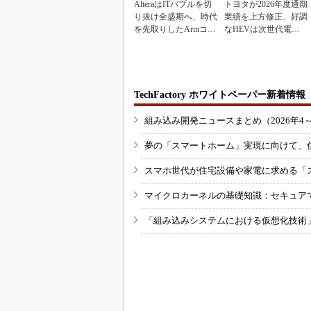
AlteraはITバブルを切
トヨタが2026年度通期
り抜け全盛期へ、時代
業績を上方修正、好調
を先取りしたArmコア
なHEVは次世代電池
＋FPGA...
で競争力を強化へ
TechFactory ホワイトペーパー新着情報
組み込み開発ニュースまとめ（2026年4
夢の「スマートホーム」実現に向けて、
スマホ世代が住宅設備や家電に求める「
マイクロカーネルの基礎知識：セキュア
「組み込みシステムにおける仮想化技術