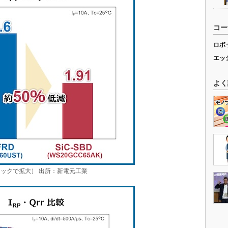
コー
ロボ
エッ
よく
リックで拡大］ 出所：新電元工業