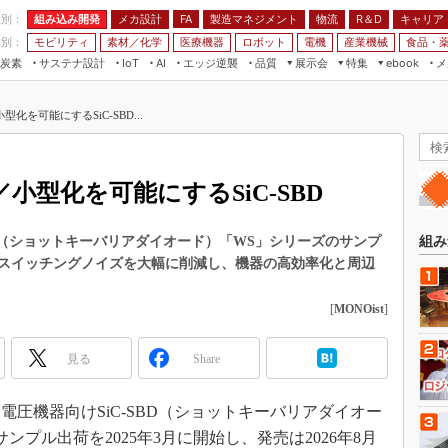
程別：
組み込み開発
メカ設計
製造マネジメント
物流
R＆D
キャリア
FA
業別：
モビリティ
素材／化学
医療機器
ロボット
電機
産業機械
食品・
炭素
サステナ設計
エッジ逆襲
品質
展示会
特集
メ
IoT
AI
ebook
伝承
組み込み開発
CEATEC
読者調査まとめ
編集後記
を可能にするSiC-SBD...
JIMTOF
保全
メカ設計
つながるクルマ
組込み/エッジ コンピューティング
ス
 AI
製造マネジメント
5G
展＆IoT/5Gソリューション展
VR／AR
FA
小型化を可能にするSiC-SBD
IIFES
モビリティ
フィールドサービス
国際ロボット展
素材／化学
FPGA
BD（ショットキーバリアダイオード）「WS」シリーズのサンプ
組み
ジャパンモビリティショー
スイッチングノイズを大幅に削減し、機器の高効率化と周辺
組み込み画像技術
TECHNO-FRONTIER
組み込みモデリング
[
MONOist
]
人テク展
Windows Embedded
スマート工場EXPO
見る
Share
車載ソフト開発
EdgeTech+
ISO26262
日本ものづくりワールド
高電圧機器向けSiC-SBD（ショットキーバリアダイオー
無償設計ツール
プル出荷を2025年3月に開始し、発売は2026年8月
AUTOMOTIVE WORLD