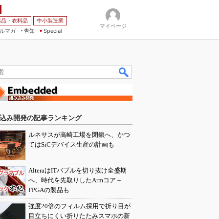
薬品・衣料品
中小製造業
マイページ
ルマガ
告知
Special
込み開発の記事ランキング
ルネサスが高崎工場を閉鎖へ、かつ
てはSiCデバイス生産の計画も
AlteraはITバブルを切り抜け全盛期
へ、時代を先取りしたArmコア＋
FPGAの製品も
強度20倍のフィルム採用で折り目が
目立ちにくい折りたたみスマホの新