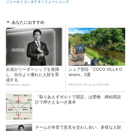
ソニーセミコンダクタソリューションズ
あなたにおすすめ
全員がリーダーシップを発揮
シェア別荘「COCO VILLA O
し、自分より優れた人財を育
wners」3選
成する
PR(dentsu Japan)
PR(COCO VILLA on GOETHE)
「取りあえずボルトで固定」は禁物 締結部設
計で押さえるべき基本
チームが本音で意見を交わし合い、多様な人財