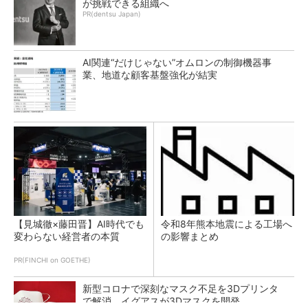
が挑戦できる組織へ
PR(dentsu Japan)
AI関連“だけじゃない”オムロンの制御機器事
業、地道な顧客基盤強化が結実
【見城徹×藤田晋】AI時代でも
令和8年熊本地震による工場へ
変わらない経営者の本質
の影響まとめ
PR(FINCHI on GOETHE)
新型コロナで深刻なマスク不足を3Dプリンタ
で解消、イグアスが3Dマスクを開発