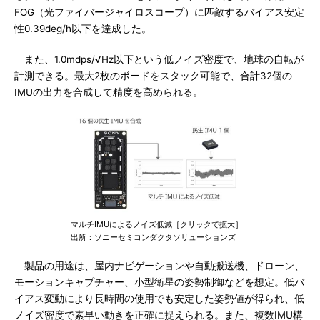
FOG（光ファイバージャイロスコープ）に匹敵するバイアス安定
性0.39deg/h以下を達成した。
また、1.0mdps/√Hz以下という低ノイズ密度で、地球の自転が
計測できる。最大2枚のボードをスタック可能で、合計32個の
IMUの出力を合成して精度を高められる。
マルチIMUによるノイズ低減［クリックで拡大］
出所：ソニーセミコンダクタソリューションズ
製品の用途は、屋内ナビゲーションや自動搬送機、ドローン、
モーションキャプチャー、小型衛星の姿勢制御などを想定。低バ
イアス変動により長時間の使用でも安定した姿勢値が得られ、低
ノイズ密度で素早い動きを正確に捉えられる。また、複数IMU構