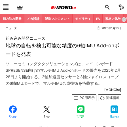
組み込み開発
メカ設計
製造マネジメント
モビリティ
FA
素材／化学
ニュース
2025年1月10日
組み込み開発ニュース
地球の自転を検出可能な精度の6軸IMU Add-onボ
ードを発表
ソニーセミコンダクタソリューションズは、マイコンボード
SPRESENSE向けのマルチIMU Add-onボードの販売を2025年2月
28日より開始する。3軸加速度センサーと3軸ジャイロスコープ
の6軸IMUボードで、マルチIMU合成技術を搭載する。
[MONOist]
PC用表示
関連情報
Share
Post
LINE
Hatena