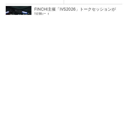
FINCHI主催「IVS2026」トークセッションが
話題に！
PR(FINCHI on GOETHE)
ペロブスカイト太陽電池の量産に有効なイン
ク、従来比で1.5倍の性能向上
【レベル14】生成AIを味方に、3D CADを使い
こなそう！