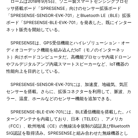
ロームは2018年9月5日、ソニー製スマートセンシングプロセ
ッサ搭載ボード「SPRESENSE」向けのセンサー拡張ボード
「SPRESENSE-SENSOR-EVK-701」とBluetooth LE（BLE）拡張
ボード「SPRESENSE-BLE-EVK-701」を発表した。既にインター
ネット販売を開始している。
SPRESENSEは、GPS受信機能とハイレゾリューション・オー
ディオコーデック機能を組み込んだIoT（モノのインターネッ
ト）向けボードコンピュータだ。高機能プロセッサ内蔵ドローン
やフルデジタルアンプ内蔵スマートスピーカーなど、IoT機器の
性能向上を目的としている。
SPRESENSE-SENSOR-EVK-701には、加速度、地磁気、気圧
センサーを搭載。さらに、拡張コネクターを利用して、脈波、カ
ラー、温度、ホールなどのセンサー機能を追加できる。
SPRESENSE-BLE-EVK-701には、BLE通信機能を搭載した。パ
ターンアンテナを内蔵しており、日本（TELEC）、アメリカ
（FCC）、欧州地域（CE）の無線法令規制の認証及びBluetooth
SIG認証を取得済み。SPRESENSEと組み合わせた無線機器とし