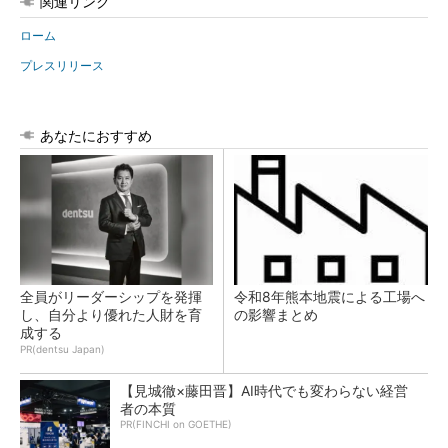
関連リンク
ローム
プレスリリース
あなたにおすすめ
全員がリーダーシップを発揮
令和8年熊本地震による工場へ
し、自分より優れた人財を育
の影響まとめ
成する
PR(dentsu Japan)
【見城徹×藤田晋】AI時代でも変わらない経営
者の本質
PR(FINCHI on GOETHE)