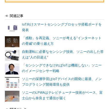
関連記事
IoT向けスマートセンシングプロセッサ搭載ボードを
発表
「感動」を再定義、ソニーが考える“インターネット
の脅威”の乗り越え方
自動運転に必要なセンシング技術、ソニーの出した答
えは“人の目超え”
「センシングできなければIoTは機能しない」ソニー
のイメージセンサー戦略
ソニーの深層学習はIoTデバイスの開発に最適、ノン
プログラミング開発環境も提供
ソニーのLPWAはテレビチューナー技術がベース、富
士山から奈良まで通信が届く