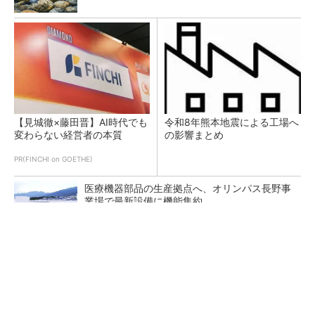
【見城徹×藤田晋】AI時代でも
令和8年熊本地震による工場へ
変わらない経営者の本質
の影響まとめ
PR(FINCHI on GOETHE)
医療機器部品の生産拠点へ、オリンパス長野事
業場で最新設備に機能集約
狭小な駐車場に、シャープがポールカメラ式製
品発表 市場シェア10％目指す