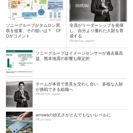
ソニーグループがタムロン買
全員がリーダーシップを発揮
収を提案、その狙いは？ CF
し、自分より優れた人財を育
Oがコメント
成する
PR(dentsu Japan)
ソニーグループはイメージセンサーが過去最高
益、熊本地震の影響も限定的
チームが本音で意見を交わし合い、多様な人財
が挑戦できる組織へ
PR(dentsu Japan)
arrowsの頑丈さがとんでもないレベルに
PR(arrows)