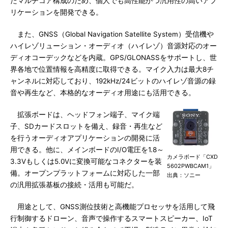
たマルチコア構成のため、個人でも高性能かつ汎用性の高いアプ
リケーションを開発できる。
また、GNSS（Global Navigation Satellite System）受信機や
ハイレゾリューション・オーディオ（ハイレゾ）音源対応のオー
ディオコーデックなどを内蔵。GPS/GLONASSをサポートし、世
界各地で位置情報を高精度に取得できる。マイク入力は最大8チ
ャンネルに対応しており、192kHz/24ビットのハイレゾ音源の録
音や再生など、本格的なオーディオ用途にも活用できる。
拡張ボードは、ヘッドフォン端子、マイク端
子、SDカードスロットを備え、録音・再生など
を行うオーディオアプリケーションの開発に活
用できる。他に、メインボードのI/O電圧を1.8～
カメラボード「CXD
3.3Vもしくは5.0Vに変換可能なコネクターを装
5602PWBCAM1」
備。オープンプラットフォームに対応した一部
出典：ソニー
の汎用拡張基板の接続・活用も可能だ。
用途として、GNSS測位技術と高機能プロセッサを活用して飛
行制御するドローン、音声で操作するスマートスピーカー、IoT