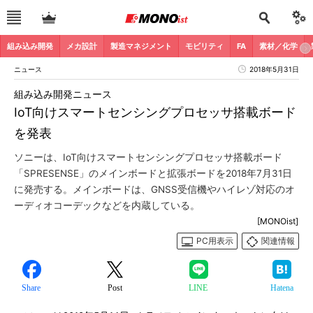
組み込み開発
メカ設計
製造マネジメント
モビリティ
FA
素材／化学
ニュース
2018年5月31日
組み込み開発ニュース
IoT向けスマートセンシングプロセッサ搭載ボード
を発表
ソニーは、IoT向けスマートセンシングプロセッサ搭載ボード
「SPRESENSE」のメインボードと拡張ボードを2018年7月31日
に発売する。メインボードは、GNSS受信機やハイレゾ対応のオ
ーディオコーデックなどを内蔵している。
[MONOist]
PC用表示
関連情報
Share
Post
LINE
Hatena