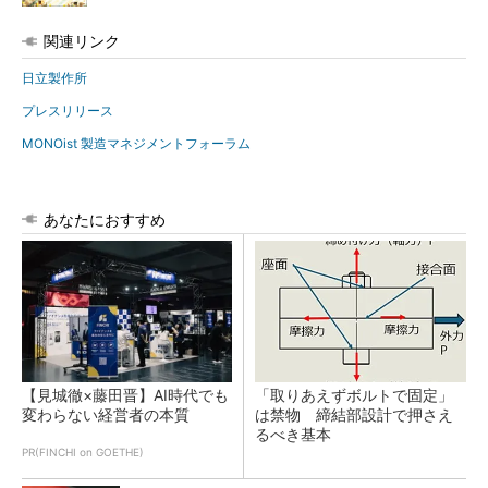
関連リンク
日立製作所
プレスリリース
MONOist 製造マネジメントフォーラム
あなたにおすすめ
【見城徹×藤田晋】AI時代でも
「取りあえずボルトで固定」
変わらない経営者の本質
は禁物 締結部設計で押さえ
るべき基本
PR(FINCHI on GOETHE)