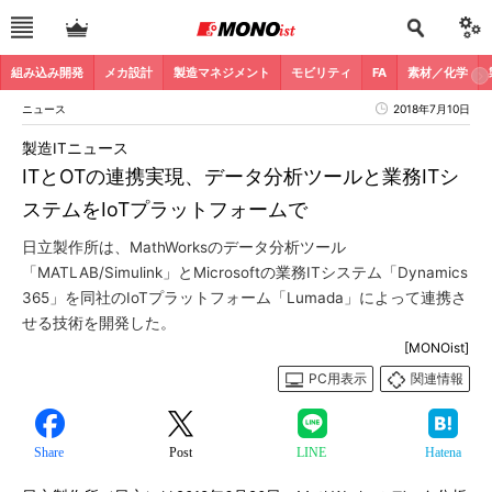
組み込み開発
メカ設計
製造マネジメント
モビリティ
FA
素材／化学
ニュース
2018年7月10日
製造ITニュース
ITとOTの連携実現、データ分析ツールと業務ITシ
ステムをIoTプラットフォームで
日立製作所は、MathWorksのデータ分析ツール
「MATLAB/Simulink」とMicrosoftの業務ITシステム「Dynamics
365」を同社のIoTプラットフォーム「Lumada」によって連携さ
せる技術を開発した。
[MONOist]
PC用表示
関連情報
Share
Post
LINE
Hatena