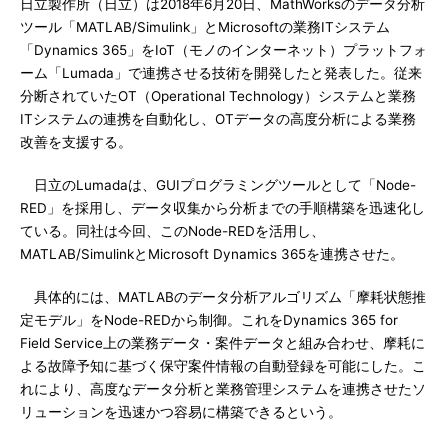
日立製作所（日立）は2018年6月20日、MathWorksのデータ分析
ツール「MATLAB/Simulink」とMicrosoftの業務ITシステム
「Dynamics 365」をIoT（モノのインターネット）プラットフォ
ーム「Lumada」で連携させる技術を開発したと発表した。従来
分断されていたOT（Operational Technology）システムと業務
ITシステムの連携を自動化し、OTデータの高度分析による業務
改善を支援する。
日立のLumadaは、GUIプログラミングツールとして「Node-
RED」を採用し、データ収集から分析までの手順構築を迅速化し
ている。同社は今回、このNode-REDを活用し、
MATLAB/SimulinkとMicrosoft Dynamics 365を連携させた。
具体的には、MATLABのデータ分析アルゴリズム「摩耗状態推
定モデル」をNode-REDから制御。これをDynamics 365 for
Field Service上の業務データ・案件データと組み合わせ、摩耗に
よる故障予知に基づく保守案件情報の自動登録を可能にした。こ
れにより、高度なデータ分析と業務管理システムを連携させたソ
リューションを迅速かつ容易に構築できるという。