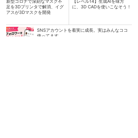
新型コロナで深刻なマスク不
【レベル14】生成AIを味方
足を3Dプリンタで解消、イグ
に、3D CADを使いこなそう！
アスが3Dマスクを開発
SNSアカウントを着実に成長。実はみんなココ
使ってます。
PR(Dreaw合同会社)
令和8年熊本地震による工場への影響まとめ
狭小な駐車場に、シャープがポールカメラ式製
品発表 市場シェア10％目指す