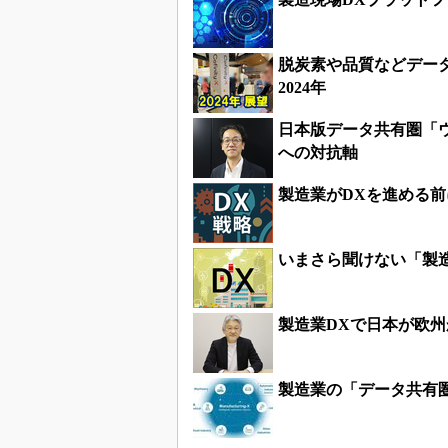
脱炭素や品質などデー
2024年
日本版データ共有圏「
への対抗軸
製造業がDXを進める前
いまさら聞けない「製
製造業DXで日本が欧
製造業の「データ共有圏