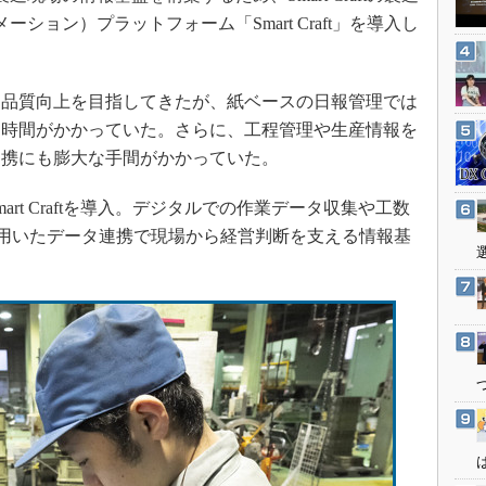
3Dプリンタ
産業オープンネット展
ション）プラットフォーム「Smart Craft」を導入し
デジタルツインとCAE
S＆OP
品質向上を目指してきたが、紙ベースの日報管理では
インダストリー4.0
に時間がかかっていた。さらに、工程管理や生産情報を
イノベーション
連携にも膨大な手間がかかっていた。
製造業ビッグデータ
t Craftを導入。デジタルでの作業データ収集や工数
メイドインジャパン
Vを用いたデータ連携で現場から経営判断を支える情報基
植物工場
知財マネジメント
海外生産
グローバル設計・開発
制御セキュリティ
新型コロナへの対応