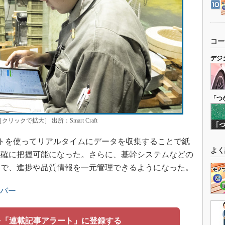
コー
デジ
「つ
クリックで拡大］ 出所：Smart Craft
ブレットを使ってリアルタイムにデータを収集することで紙
よく
正確に把握可能になった。さらに、基幹システムなどの
とで、進捗や品質情報を一元管理できるようになった。
ンバー
を「連載記事アラート」に登録する