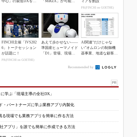
中心」の製造DXを自
「MiRZA」が可能に
ィアを創設
走させた3社の方法
するピッキングDX
PR(FINCHI on GOETHE)
の...
FINCHI主催「IVS202
あえて歩かせない――
AI関連“だけじゃな
6」トークセッション
準国産ヒューマノイド
い”オムロンの制御機
が話題に！
「D1」登場、現場稼
器事業、地道な顧客基
働で日本の勝ち筋へ
盤強化が結実
PR(FINCHI on GOETHE)
Recommended by
PR
コに学ぶ「現場主導の全社DX」
ルド・パートナーズに学ぶ業務アプリ内製化
残る現場でも業務アプリを簡単に作る方法
自社アプリ」を誰でも簡単に作成できる方法