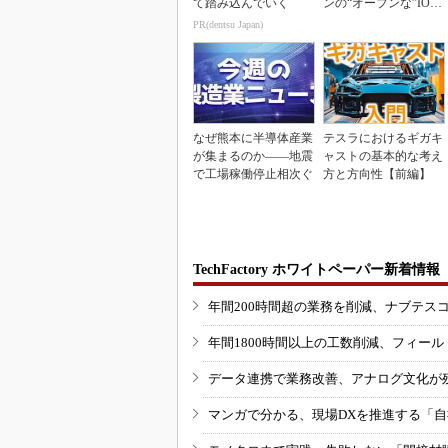
て踏み込んでいく
ンの“オープンな”IO-L
inkマスター
PR(dentsu Japan)
なぜ熊本に半導体産業
テスラにおけるギガキ
が集まるのか――地震
ャストの基本的な考え
で工場稼働停止相次ぐ
方と方向性【前編】
TechFactory ホワイトペーパー新着情報
年間200時間超の業務を削減、ナブテス
年間1800時間以上の工数削減、フィー
データ連携で業務改善、アナログ文化が
マンガで分かる、現場DXを推進する「