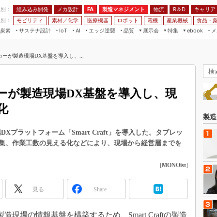
程別：
組み込み開発
メカ設計
製造マネジメント
物流
R＆D
キャリア
FA
業別：
モビリティ
素材／化学
医療機器
ロボット
電機
産業機械
食品・
炭素
サステナ設計
エッジ逆襲
品質
展示会
特集
メ
IoT
AI
ebook
伝承
組み込み開発
CEATEC
読者調査まとめ
編集後記
ーが製造現場DX基盤を導入し、...
JIMTOF
保全
メカ設計
つながるクルマ
組込み/エッジ コンピューティング
ス
 AI
製造マネジメント
5G
展＆IoT/5Gソリューション展
VR／AR
FA
ーが製造現場DX基盤を導入し、現
IIFES
モビリティ
フィールドサービス
化
国際ロボット展
素材／化学
FPGA
製造
ジャパンモビリティショー
組み込み画像技術
現場DXプラットフォーム「Smart Craft」を導入した。タブレッ
TECHNO-FRONTIER
集、作業工数の見える化などにより、現場から経営層までを
組み込みモデリング
人テク展
Windows Embedded
[
MONOist
]
スマート工場EXPO
車載ソフト開発
EdgeTech+
見る
Share
ISO26262
日本ものづくりワールド
無償設計ツール
AUTOMOTIVE WORLD
造現場の情報基盤を構築するため、Smart Craftの製造