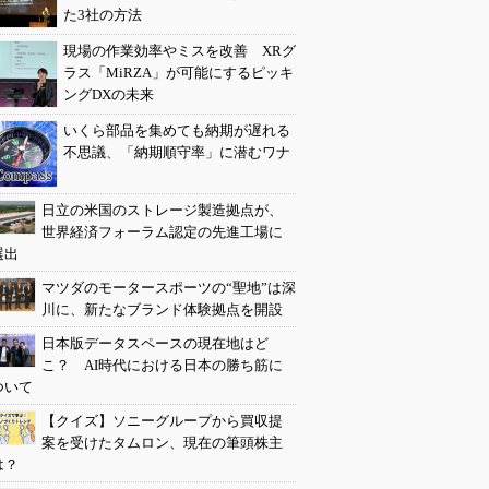
た3社の方法
現場の作業効率やミスを改善 XRグ
ラス「MiRZA」が可能にするピッキ
ングDXの未来
いくら部品を集めても納期が遅れる
不思議、「納期順守率」に潜むワナ
日立の米国のストレージ製造拠点が、
世界経済フォーラム認定の先進工場に
選出
マツダのモータースポーツの“聖地”は深
川に、新たなブランド体験拠点を開設
日本版データスペースの現在地はど
こ？ AI時代における日本の勝ち筋に
ついて
【クイズ】ソニーグループから買収提
案を受けたタムロン、現在の筆頭株主
は？