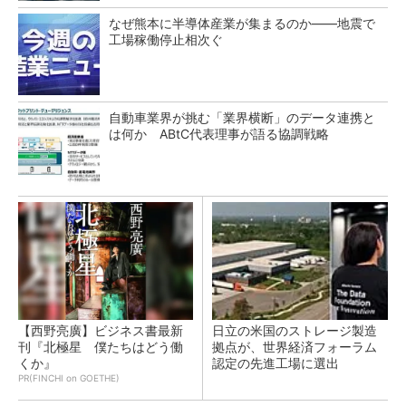
なぜ熊本に半導体産業が集まるのか――地震で
工場稼働停止相次ぐ
自動車業界が挑む「業界横断」のデータ連携と
は何か ABtC代表理事が語る協調戦略
【西野亮廣】ビジネス書最新
日立の米国のストレージ製造
刊『北極星 僕たちはどう働
拠点が、世界経済フォーラム
くか』
認定の先進工場に選出
PR(FINCHI on GOETHE)