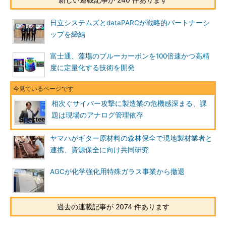
日立システムズとdataPARCが戦略的パートナーシ
ップを締結
富士通、藻場のブルーカーボンを100倍速かつ高精
度に定量化する技術を開発
相次ぐサイバー攻撃に製造業の危機感深まる、課
題は現場のアナログ管理依存
ヤマハがギター原材料の森林保全で現地製材業者と
連携、資源保全に向け共同研究
AGCが化学強化用特殊ガラス事業から撤退
過去の連載記事が 2074 件あります