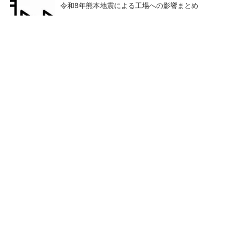
令和8年熊本地震による工場への影響まとめ
サプライチェーンの“問い合わせの連鎖”を解
消 新たな情報伝達の仕組み「CMP」
AI関連“だけじゃない”オムロンの制御機器事
業、地道な顧客基盤強化が結実