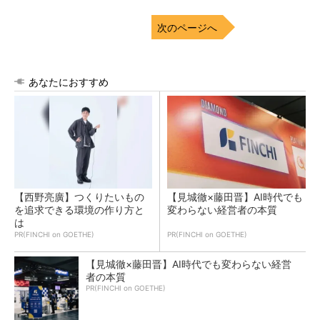
次のページへ
あなたにおすすめ
【西野亮廣】つくりたいもの
【見城徹×藤田晋】AI時代でも
を追求できる環境の作り方と
変わらない経営者の本質
は
PR(FINCHI on GOETHE)
PR(FINCHI on GOETHE)
【見城徹×藤田晋】AI時代でも変わらない経営
者の本質
PR(FINCHI on GOETHE)