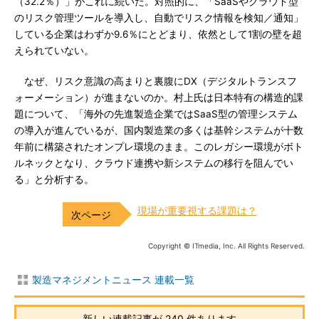
（32.2％）」がこれに続いた。対照的に、「SaaSやクラウド型
のリスク管理ツールを導入し、自動でリスク情報を検知／通知」
している企業はわずか9.6％にとどまり、依然として1割の壁を超
えられていない。
なぜ、リスク意識の高まりと裏腹にDX（デジタルトランスフ
ォーメーション）が進まないのか。村上氏は日本特有の構造的課
題について、「海外の先進製造企業ではSaaS型の管理システム
の導入が進んでいるが、国内製造業の多くは基幹システムが十数
年前に構築されたオンプレ環境のまま。このレガシー環境がボト
ルネックとなり、クラウド連携や新システムの移行を阻んでい
る」と分析する。
現場が重要視する課題は？
Copyright © ITmedia, Inc. All Rights Reserved.
製造マネジメントニュース 連載一覧
新しい連載記事が 240 件あります