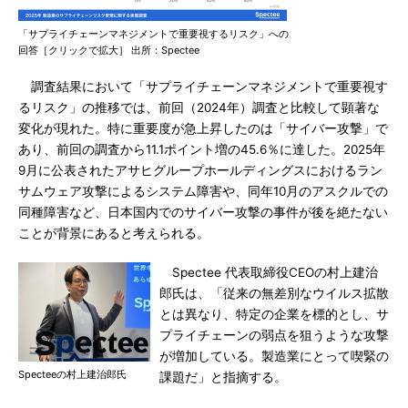
「サプライチェーンマネジメントで重要視するリスク」への
回答［クリックで拡大］ 出所：Spectee
調査結果において「サプライチェーンマネジメントで重要視す
るリスク」の推移では、前回（2024年）調査と比較して顕著な
変化が現れた。特に重要度が急上昇したのは「サイバー攻撃」で
あり、前回の調査から11.1ポイント増の45.6％に達した。2025年
9月に公表されたアサヒグループホールディングスにおけるラン
サムウェア攻撃によるシステム障害や、同年10月のアスクルでの
同種障害など、日本国内でのサイバー攻撃の事件が後を絶たない
ことが背景にあると考えられる。
Spectee 代表取締役CEOの村上建治
郎氏は、「従来の無差別なウイルス拡散
とは異なり、特定の企業を標的とし、サ
プライチェーンの弱点を狙うような攻撃
が増加している。製造業にとって喫緊の
Specteeの村上建治郎氏
課題だ」と指摘する。