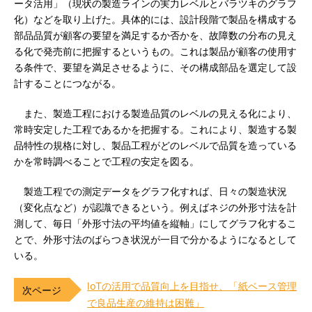
ータ活用」（現状の製造ラインの実力レベルとバラツキのグラフ
化）などを取り上げた。具体的には、設計段階で製品を構成する
部品品質が顧客の要望を満足するか否かを、故障数の分布の見え
る化で発売前に把握するというもの。これは製品が顧客の使用す
る条件で、要望を満足させるように、その構成部品を選定して設
計することにつながる。
また、製造工程における製造品質のレベルの見える化により、
常時安定した工程であるかを把握する。これにより、製造する製
品特性の規格に対し、製品工程がどのレベルで品質を造っている
かを常時調べることで工程の安定を図る。
製造工程での測定データをグラフ化すれば、日々の製造状況
（変化点など）が認識できるという。例えばネジの外形寸法を計
測して、毎日「外形寸法の平均値を縦軸」にしてグラフ化するこ
とで、外形寸法のばらつき状況が一目で分かるようになるとして
いる。
IoTの活用で品質向上を目指せ、「紙ベース管理
で良品生産の維持は困難」