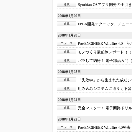
Symbian OSアプリ開発の手引
連載
2008年1月29日
FPGA開発テクニック、チュー
連載
2008年1月28日
Pro/ENGINEER Wildfire 4.
ニュース
モノづくり最前線レポート（3
連載
バラして納得！ 電子部品入門（
連載
2008年1月25日
「失敗学」から生まれた成功シ
連載
組み込みシステムに迫りくる脅
連載
2008年1月24日
完全マスター！ 電子回路ドリル 
連載
2008年1月22日
Pro/ENGINEER Wildfire 4.0発
ニュース