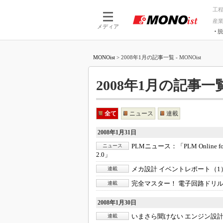
工
産
メディア
脱
つながる技術
AI×技術
MONOist
>
2008年1月の記事一覧 - MONOist
つながる工場
AI×設備
つながるサービ
Physical
2008年1月の記事一覧 
全て
ニュース
連載
2008年1月31日
PLMニュース：
「PLM Onli
ニュース
2.0」
メカ設計 イベントレポート（1
連載
完全マスター！ 電子回路ドリル 
連載
2008年1月30日
いまさら聞けない エンジン設計
連載