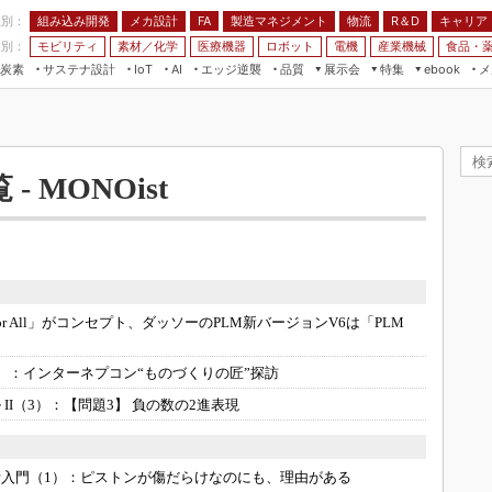
程別：
組み込み開発
メカ設計
製造マネジメント
物流
R＆D
キャリア
FA
業別：
モビリティ
素材／化学
医療機器
ロボット
電機
産業機械
食品・
炭素
サステナ設計
エッジ逆襲
品質
展示会
特集
メ
IoT
AI
ebook
伝承
組み込み開発
CEATEC
読者調査まとめ
編集後記
JIMTOF
保全
メカ設計
つながるクルマ
組込み/エッジ コンピューティング
ス
 AI
製造マネジメント
5G
展＆IoT/5Gソリューション展
- MONOist
VR／AR
FA
IIFES
モビリティ
フィールドサービス
国際ロボット展
素材／化学
FPGA
ジャパンモビリティショー
組み込み画像技術
TECHNO-FRONTIER
ne for All」がコンセプト、ダッソーのPLM新バージョンV6は「PLM
組み込みモデリング
人テク展
Windows Embedded
）：
インターネプコン“ものづくりの匠”探訪
スマート工場EXPO
車載ソフト開発
II（3）：
【問題3】 負の数の2進表現
EdgeTech+
ISO26262
日本ものづくりワールド
無償設計ツール
入門（1）：
ピストンが傷だらけなのにも、理由がある
AUTOMOTIVE WORLD