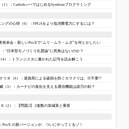
3Dプリンタ
き（1）：
Carbide.c++ではじめるSymbianプログラミング
産業オープンネット展
デジタルツインとCAE
S＆OP
ニングの心得（6）：
FPGAをより低消費電力にするには？
インダストリー4.0
イノベーション
0 記者発表会：
新しいPro/Eで“ムリ・ムラ・ムダ”を何とかしたい
製造業ビッグデータ
）：
“日本型モノづくり礼賛論”に死角はないのか？
メイドインジャパン
14）：
トランジスタに書かれた記号を読み解こう
植物工場
知財マネジメント
ナリオ（6）：
過負荷による破損を防ぐカラクリは、IT不要!?
海外生産
威（3）：
カーナビの進化を支える通信機能は諸刃の剣？
グローバル設計・開発
制御セキュリティ
II（2）：
【問題2】 2進数の加減算と乗算
新型コロナへの対応
表：
Pro/E の新バージョンが、ついにやってくるゾ！