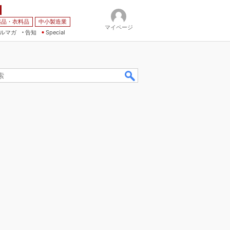
薬品・衣料品
中小製造業
マイページ
ルマガ
告知
Special