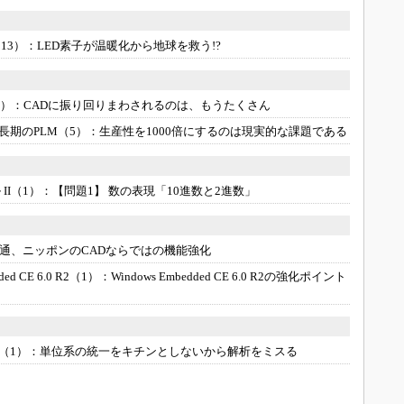
13）：
LED素子が温暖化から地球を救う!?
3）：
CADに振り回りまわされるのは、もうたくさん
期のPLM（5）：
生産性を1000倍にするのは現実的な課題である
II（1）：
【問題1】 数の表現「10進数と2進数」
通、ニッポンのCADならではの機能強化
d CE 6.0 R2（1）：
Windows Embedded CE 6.0 R2の強化ポイント
（1）：
単位系の統一をキチンとしないから解析をミスる