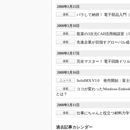
2008年1月21日
バラして納得！ 電子部品入門（
連載
2008年1月18日
龍菜の3次元CAD活用相談室（
連載
先進企業が目指すグローバル成長
連載
2008年1月17日
完全マスター！ 電子回路ドリル 
連載
2008年1月16日
SolidMX V3.0 発売開始：
富士
ニュース
ココが変わったWindows Embedde
連載
とは？
2008年1月11日
仕事にちゃんと役立つ材料力学
連載
過去記事カレンダー