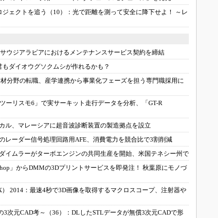
3Dプリンタ
産業オープンネット展
ロジェクトを追う（10）：
光で距離を測って安全に降下せよ！ ～レ
デジタルツインとCAE
S＆OP
インダストリー4.0
サウジアラビアにおけるメンテナンスサービス契約を締結
イノベーション
君もダイオウグソクムシが作れるかも？
製造業ビッグデータ
素材分野の転職、産学連携から事業化フェーズを担う専門職採用に
メイドインジャパン
ツーリスモ6」で実サーキット走行データを分析、「GT-R
植物工場
知財マネジメント
カル、マレーシアに超音波診断装置の製造拠点を設立
海外生産
のレーダー信号処理回路用AFE、消費電力を競合比で3割削減
ダイムラーがターボエンジンの共同生産を開始、米国テネシー州で
グローバル設計・開発
toshop」からDMMの3Dプリントサービスを即発注！ 秋葉原にモノづ
制御セキュリティ
新型コロナへの対応
 2014：
最速4秒で3D画像を取得するマクロスコープ、注射器や
3次元CAD考～（36）：
DLしたSTLデータが無償3次元CADで形