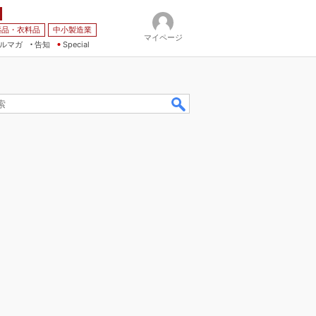
薬品・衣料品
中小製造業
マイページ
ルマガ
告知
Special