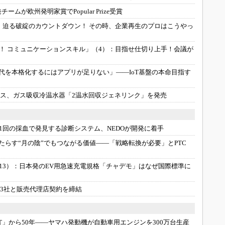
ームが欧州発明家賞でPopular Prize受賞
：
迫る破綻のカウントダウン！ その時、企業再生のプロはこうやっ
！ コミュニケーションスキル」（4）：
目指せ仕切り上手！会議が
時代を本格化するにはアプリが足りない」――IoT基盤の本命目指す
ス、ガス吸収冷温水器「2温水回収ジェネリンク」を発売
1回の採血で発見する診断システム、NEDOが開発に着手
もたらす“月の陰”でもつながる価値――「戦略転換が必要」とPTC
13）：
日本発のEV用急速充電規格「チャデモ」はなぜ国際標準に
3社と販売代理店契約を締結
GT」から50年――ヤマハ発動機が自動車用エンジンを300万台生産