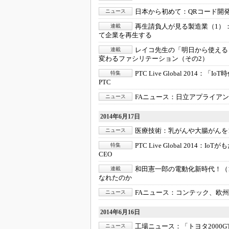
日本から初めて：
QRコード開発チ
ニュース
再生請負人が見る製造業（1）
連載
て企業を再生する
レイコ先生の「明日から使える
連載
変わるファシリテーション（その2）
PTC Live Global 2014：
「IoT
特集
PTC
FAニュース：
日立アプライアン
ニュース
2014年6月17日
医療技術：
乳がんや大腸がんを
ニュース
PTC Live Global 2014：
IoTが
特集
CEO
和田憲一郎の電動化新時代！（
連載
なれたのか
FAニュース：
コンテック、欧州
ニュース
2014年6月16日
工場ニュース：
「トヨタ2000
ニュース