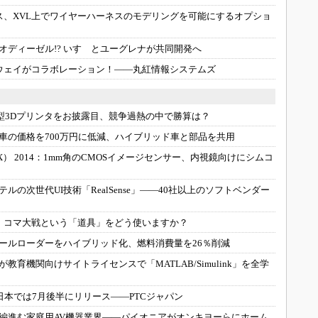
ス、XVL上でワイヤーハーネスのモデリングを可能にするオプショ
オディーゼル!? いすゞとユーグレナが共同開発へ
ウェイがコラボレーション！――丸紅情報システムズ
型3Dプリンタをお披露目、競争過熱の中で勝算は？
車の価格を700万円に低減、ハイブリッド車と部品を共用
 2014：
1mm角のCMOSイメージセンサー、内視鏡向けにシムコ
テルの次世代UI技術「RealSense」――40社以上のソフトベンダー
：
コマ大戦という「道具」をどう使いますか？
ールローダーをハイブリッド化、燃料消費量を26％削減
教育機関向けサイトライセンスで「MATLAB/Simulink」を全学
0」は日本では7月後半にリリース――PTCジャパン
編進む家庭用AV機器業界――パイオニアがオンキヨーらにホーム