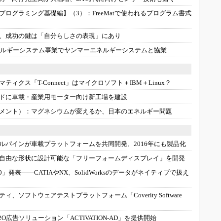
プログラミング基礎編】（3）：
FreeMatで使われるプログラム書式
、成功の鍵は「自分らしさの表現」にあり
ルギーシステム事業でヤンマーエネルギーシステムと協業
ティクス「T-Connect」はマイクロソフト＋IBM＋Linux？
ドに車載・産業用モーター向け新工場を建設
メント）：
マグネシウムが変えるか、日本のエネルギー問題
ルパインが車載プラットフォームを共同開発、2016年にも製品化
自由な形状に設計可能な「フリーフォームディスプレイ」を開発
 3.0」発表――CATIAやNX、SolidWorksのデータがネイティブで扱え
ィ、ソフトウェアテストプラットフォーム「Coverity Software
O広告ソリューション「ACTIVATION-AD」を提供開始