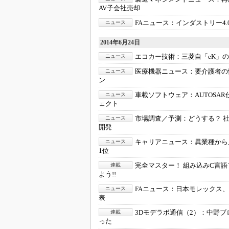
AV子会社売却
FAニュース：
インダストリー4
ニュース
2014年6月24日
エコカー技術：
三菱自「eK」
ニュース
医療機器ニュース：
要介護者の
ニュース
ン
車載ソフトウェア：
AUTOS
ニュース
ェクト
市場調査／予測：
どうする？ 
ニュース
開発
キャリアニュース：
異業種から
ニュース
1位
完全マスター！ 組み込みC言語
連載
よう!!
FAニュース：
日本モレックス、
ニュース
表
3Dモデラボ通信（2）：
中野ブ
連載
った