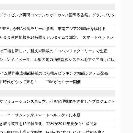
ドライビング再現コンテンツが「カンヌ国際広告祭」グランプリを
HEV」がFIA公認ラリーに参戦、東南アジア2200kmを駆ける
たまま生体情報を24時間リアルタイムで測定、“スマートベッドシ
は工場も新しい、新技術満載の「コペンファクトリー」で生産
ーションイノベータ、工場の電力消費監視システムをアジア向けに販
ルタイム動作生成機能搭載のばら積みピッキング知能システム発売
ウド時代がやって来る！ ――IBMがセミナー開催
立ソリューションズ東日本、計画管理機能を強化したプロジェクト
……？：
サムスンがスマートヘルスケアに本腰
き取り装置を15％軽量化、TRWが2014年夏から生産開始
カー向け売上高が大幅増、IoT時代に向けセンサー技術も磨く