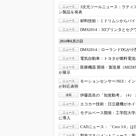
3次元ツールニュース：
ラティ
ニュース
ン製品を発表
材料技術：
ミドリムシからバイ
ニュース
DMS2014：
3Dプリンタとセグ
ニュース
2014年6月25日
DMS2014：
ローランドDGが小
ニュース
電気自動車：
トヨタが燃料電池
ニュース
医療機器 開発・製造展（MEDIX）
ニュース
が展示
モーションセンサー/NUI：
イン
ニュース
が対応表明
伊藤昌良の「知覚動考」（4）
連載
エコカー技術：
日立建機がホイ
ニュース
モデルベース開発：
工学院大学が
ニュース
に導入
CADニュース：
「Creo 3.
ニュース
製造マネジメントニュース：
再
ニュース