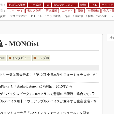
程別：
組み込み開発
メカ設計
製造マネジメント
物流
R＆D
キャリア
FA
業別：
モビリティ
素材／化学
医療機器
ロボット
電機
産業機械
食品・
炭素
サステナ設計
エッジ逆襲
品質
展示会
特集
メ
IoT
AI
ebook
伝承
組み込み開発
CEATEC
読者調査まとめ
編集後記
JIMTOF
保全
メカ設計
つながるクルマ
組込み/エッジ コンピューティング
ス
 AI
製造マネジメント
5G
展＆IoT/5Gソリューション展
- MONOist
VR／AR
FA
IIFES
モビリティ
フィールドサービス
国際ロボット展
ecial
インタビュー
トップ10
素材／化学
FPGA
ジャパンモビリティショー
組み込み画像技術
TECHNO-FRONTIER
トリー数は過去最多！「第12回 全日本学生フォーミュラ大会」が
組み込みモデリング
人テク展
Windows Embedded
lay」と「Android Auto」に両対応、2015年から
スマート工場EXPO
車載ソフト開発
が「パイクスピーク」のEVクラスで悲願の初優勝、総合でも2位
EdgeTech+
ISO26262
ラブルデバイス編】：
ウェアラブルデバイスが変革する生産現場・保
日本ものづくりワールド
無償設計ツール
AUTOMOTIVE WORLD
みコントローラ用「CANインタフェースモジュール」を発売