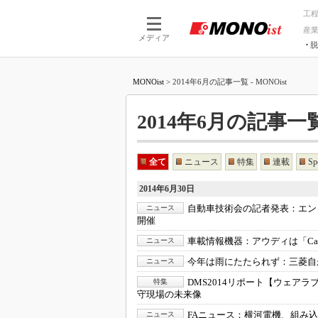
工
産
メディア
脱
つながる技術
AI×技術
MONOist
>
2014年6月の記事一覧 - MONOist
つながる工場
AI×設備
つながるサービ
Physical
2014年6月の記事一覧 
全て
ニュース
特集
連載
Sp
2014年6月30日
自動車技術会の記者発表：
エン
ニュース
開催
車載情報機器：
アウディは「CarP
ニュース
今年は雨にたたられず：
三菱自
ニュース
DMS2014リポート【ウェア
特集
守現場の未来像
FAニュース：
横河電機、組み込
ニュース