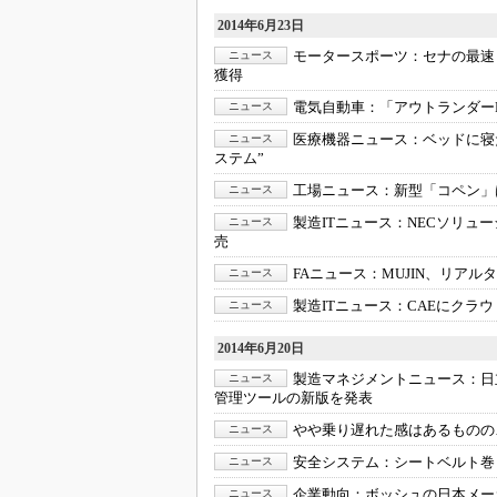
2014年6月23日
モータースポーツ：
セナの最速
ニュース
獲得
電気自動車：
「アウトランダーP
ニュース
医療機器ニュース：
ベッドに寝
ニュース
ステム”
工場ニュース：
新型「コペン」
ニュース
製造ITニュース：
NECソリュ
ニュース
売
FAニュース：
MUJIN、リア
ニュース
製造ITニュース：
CAEにクラ
ニュース
2014年6月20日
製造マネジメントニュース：
日
ニュース
管理ツールの新版を発表
やや乗り遅れた感はあるものの
ニュース
安全システム：
シートベルト巻
ニュース
企業動向：
ボッシュの日本メー
ニュース