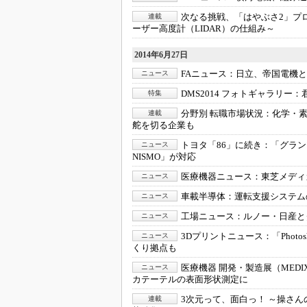
次なる挑戦、「はやぶさ2」プ
連載
ーザー高度計（LIDAR）の仕組み～
2014年6月27日
FAニュース：
日立、帝国電機と
ニュース
DMS2014 フォトギャラリー：
特集
分野別 転職市場状況：
化学・
連載
舵を切る企業も
トヨタ「86」に続き：
「グラン
ニュース
NISMO」が対応
医療機器ニュース：
東芝メディ
ニュース
車載半導体：
運転支援システム
ニュース
工場ニュース：
ルノー・日産と
ニュース
3Dプリントニュース：
「Pho
ニュース
くり拠点も
医療機器 開発・製造展（MEDIX）
ニュース
カテーテルの表面形状測定に
3次元って、面白っ！ ～操さんの
連載