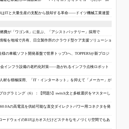
.0はITと大量生産の支配から脱却する革命――ドイツ機械工業連盟
の燃費が「ワゴンR」に並ぶ、「アシストバッテリー」採用で
情報を地域で共有、日立製作所のクラウド型ケア支援ソリューショ
AR仕様の車載ソフト開発基盤で世界トップ3へ、TOPPERSが新プロジ
社会インフラ設備の老朽化対策――急がれるインフラ点検ロボット
人材を積極採用、「IT・インターネット」を抑えて「メーカー」が
プログラミング（6）：
【問題5】switch文と多岐選択をマスターし
60.0Aの高電流を供給可能な直交ダイレクトパワー用コネクタを発
ロードウェイのB1Fはカオスだけどステキなモノづくり空間でもあ