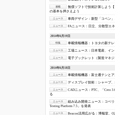
無償ソフトで技術計算しよう【
連載
の基本を押さえよう
車両デザイン：
新型「コペン」
ニュース
FAニュース：
日立、分散型エネ
ニュース
2014年6月19日
車載情報機器：
トヨタの新テレマ
特集
工場ニュース：
日本電産、イン
ニュース
電子ブックレット（製造マネジ
ニュース
2014年6月18日
車載情報機器：
富士通テンとア
ニュース
ディスプレイ技術：
シャープ、
ニュース
CADニュース：
PTC、「Creo
ニュース
る
組み込み開発ニュース：
コベリテ
ニュース
Testing Platform 7.5」を発表
Beacon活用広がる：
博報堂、O2
ニュース