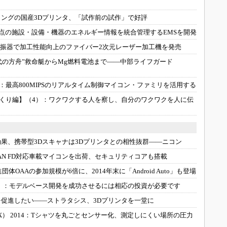
ングの国産3Dプリンタ、「試作前の試作」で好評
点の施設・設備・機器のエネルギー情報を統合管理するEMSを開発
発振器で加工性能向上のファイバー2次元レーザー加工機を発売
代の方舟”救命艇からMg燃料電池まで――中部ライフガード
：
最高800MIPSのリアルタイム制御マイコン・ファミリを活用する
くり編】（4）：
ワクワクする人を察し、自分のワクワクを人に伝
果、携帯型3Dスキャナは3Dプリンタとの相性抜群――ニコン
AN FD対応車載マイコンを出荷、セキュリティコアも搭載
推進団体OAAの参加規模が6倍に、2014年末に「Android Auto」も登場
）：
モデルベース開発を成功させるには相応の投資が必要です
促進したい――ストラタシス、3Dプリンタを一堂に
 2014：
Tシャツを丸ごとセンサー化、測定しにくい場所の圧力