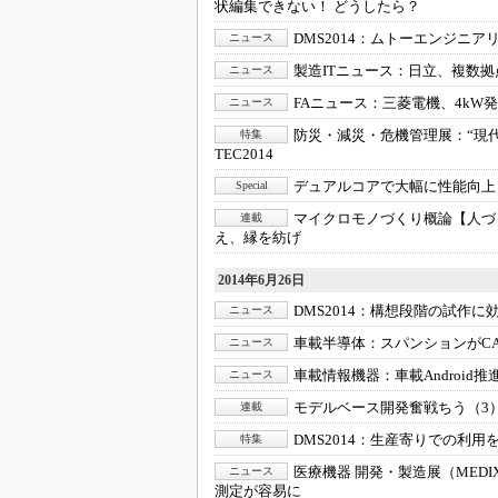
状編集できない！ どうしたら？
DMS2014：
ムトーエンジニアリ
ニュース
製造ITニュース：
日立、複数拠
ニュース
FAニュース：
三菱電機、4kW
ニュース
防災・減災・危機管理展：
“現
特集
TEC2014
デュアルコアで大幅に性能向上
Special
マイクロモノづくり概論【人づ
連載
え、縁を紡げ
2014年6月26日
DMS2014：
構想段階の試作に効
ニュース
車載半導体：
スパンションがC
ニュース
車載情報機器：
車載Android
ニュース
モデルベース開発奮戦ちう（3
連載
DMS2014：
生産寄りでの利用を
特集
医療機器 開発・製造展（MEDIX）
ニュース
測定が容易に