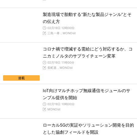
製造現場で胎動する“新たな製品ジャンル”とそ
の伝え方
02月19日 12時00分
三島一孝，MONOist
コロナ禍で増減する需給にどう対応するか、コ
ニカミノルタのサプライチェーン変革
02月19日 11時00分
長町基，MONOist
連載
IoT向けマルチホップ無線通信モジュールのサ
ンプル提供を開始
02月19日 10時00分
MONOist
ローカル5Gの実証やソリューション開発を目的
とした協創フィールドを開設