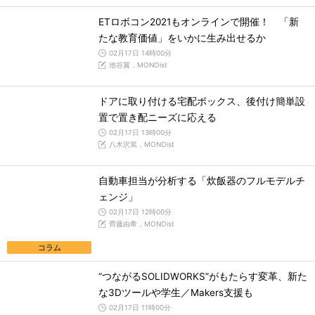
ETロボコン2021もオンラインで開催！ 「新
たな教育価値」をいかに生み出せるか
02月17日 14時00分
池谷翼，MONOist
ドアに取り付ける宅配ボックス、後付け簡単設
置で置き配ニーズに応える
02月17日 13時00分
八木沢篤，MONOist
自動車担当が分析する「炊飯器のフルモデルチ
ェンジ」
02月17日 12時00分
齊藤由希，MONOist
コラム
“つながるSOLIDWORKS”がもたらす変革、新た
な3Dツールや学生／Makers支援も
02月17日 11時00分