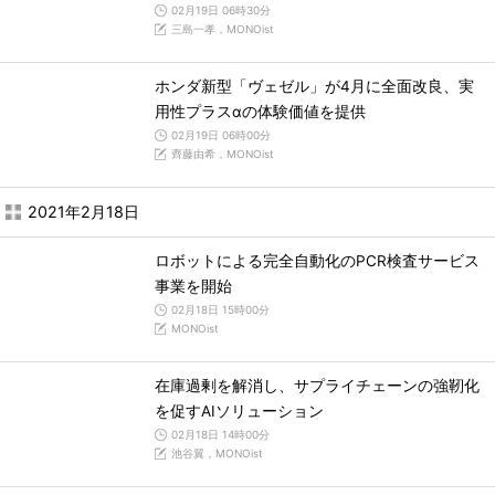
02月19日 06時30分
三島一孝，MONOist
ホンダ新型「ヴェゼル」が4月に全面改良、実
用性プラスαの体験価値を提供
02月19日 06時00分
齊藤由希，MONOist
2021年2月18日
ロボットによる完全自動化のPCR検査サービス
事業を開始
02月18日 15時00分
MONOist
在庫過剰を解消し、サプライチェーンの強靭化
を促すAIソリューション
02月18日 14時00分
池谷翼，MONOist