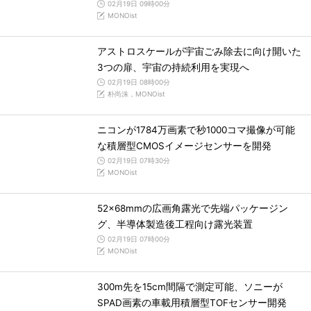
02月19日 09時00分
MONOist
アストロスケールが宇宙ごみ除去に向け開いた
3つの扉、宇宙の持続利用を実現へ
02月19日 08時00分
朴尚洙，MONOist
ニコンが1784万画素で秒1000コマ撮像が可能
な積層型CMOSイメージセンサーを開発
02月19日 07時30分
MONOist
52×68mmの広画角露光で先端パッケージン
グ、半導体製造後工程向け露光装置
02月19日 07時00分
MONOist
300m先を15cm間隔で測定可能、ソニーが
SPAD画素の車載用積層型TOFセンサー開発