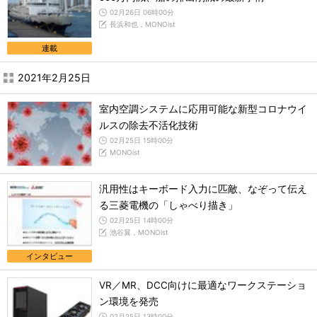
02月26日 06時00分
長浜和也，MONOist
連載
2021年2月25日
室内空調システムに応用可能な新型コロナウイ
ルスの除去不活化技術
02月25日 15時00分
MONOist
汎用性はキーボード入力に匹敵、なぞって伝え
る三菱電機の「しゃべり描き」
02月25日 14時00分
池谷翼，MONOist
インタビュー
VR／MR、DCC向けに最適なワークステーショ
ン環境を発売
02月25日 13時00分