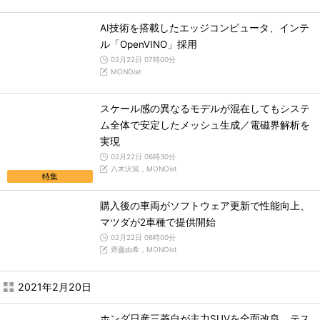
AI技術を搭載したエッジコンピュータ、インテ
ル「OpenVINO」採用
02月22日 07時00分
MONOist
スケール感の異なるモデルが混在してもシステ
ム全体で安定したメッシュ生成／電磁界解析を
実現
02月22日 06時30分
八木沢篤，MONOist
特集
購入後の車両がソフトウェア更新で性能向上、
マツダが2車種で提供開始
02月22日 06時00分
齊藤由希，MONOist
2021年2月20日
ホンダ日産三菱自が主力SUVを全面改良、テス