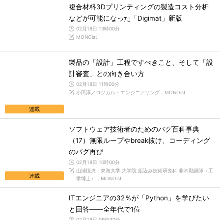
複合材料3Dプリンティングの製造コスト分析
などが可能になった「Digimat」新版
02月18日 13時00分
MONOist
製品の「設計」工程ですべきこと、そして「設
計審査」との向き合い方
02月18日 11時00分
小田淳／ロジカル・エンジニアリング，MONOist
連載
ソフトウェア技術者のためのバグ百科事典
（17）無限ループやbreak抜け、コーディング
のバグ再び
02月18日 10時00分
山浦恒央 東海大学 大学院 組込み技術研究科 非常勤講師（工
連載
学博士），MONOist
ITエンジニアの32％が「Python」を学びたい
と回答――全年代で1位
02月18日 09時30分