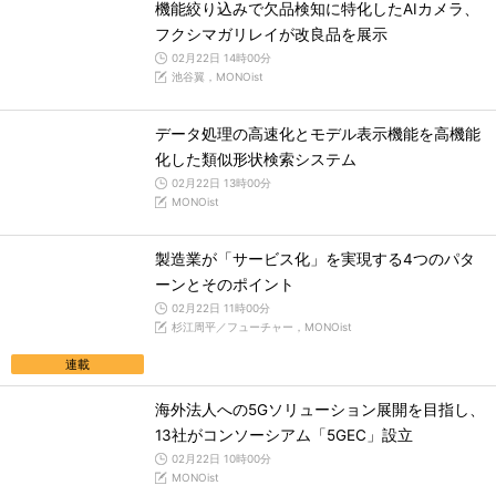
機能絞り込みで欠品検知に特化したAIカメラ、
フクシマガリレイが改良品を展示
02月22日 14時00分
池谷翼，MONOist
データ処理の高速化とモデル表示機能を高機能
化した類似形状検索システム
02月22日 13時00分
MONOist
製造業が「サービス化」を実現する4つのパタ
ーンとそのポイント
02月22日 11時00分
杉江周平／フューチャー，MONOist
連載
海外法人への5Gソリューション展開を目指し、
13社がコンソーシアム「5GEC」設立
02月22日 10時00分
MONOist