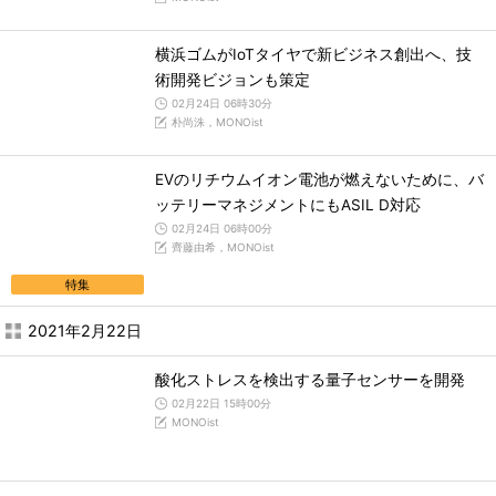
横浜ゴムがIoTタイヤで新ビジネス創出へ、技
術開発ビジョンも策定
02月24日 06時30分
朴尚洙，MONOist
EVのリチウムイオン電池が燃えないために、バ
ッテリーマネジメントにもASIL D対応
02月24日 06時00分
齊藤由希，MONOist
特集
2021年2月22日
酸化ストレスを検出する量子センサーを開発
02月22日 15時00分
MONOist