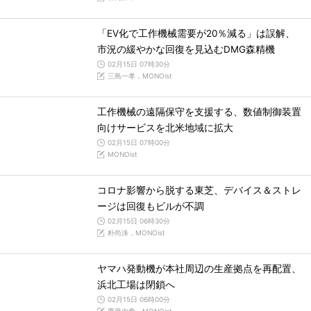
「EV化で工作機械需要が20％減る」は誤解、
市況の緩やかな回復を見込むDMG森精機
02月15日 07時30分
三島一孝，MONOist
工作機械の遠隔保守を支援する、数値制御装置
向けサービスを北米地域に拡大
02月15日 07時00分
MONOist
コロナ影響から脱する東芝、デバイス＆ストレ
ージは回復もビルが不調
02月15日 06時30分
朴尚洙，MONOist
ヤマハ発動機が本社周辺の生産拠点を再配置、
浜北工場は閉鎖へ
02月15日 06時00分