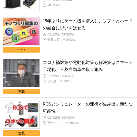
MONOist
15年ぶりにゲーム機を購入し、ソフトとハード
の融合に思いをはせる
02月25日 12時00分
齊藤由希，MONOist
コラム
コロナ禍対策や電動化対策も解決策はスマート
工場化、三菱自動車の取り組み
02月25日 11時30分
長町基，MONOist
連載
ROSとシミュレーターの連携が生み出す新たな
可能性
02月25日 10時00分
富士ソフト，MONOist
連載