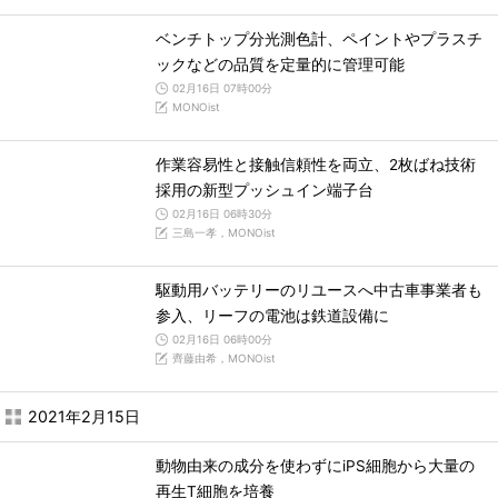
ベンチトップ分光測色計、ペイントやプラスチ
ックなどの品質を定量的に管理可能
02月16日 07時00分
MONOist
作業容易性と接触信頼性を両立、2枚ばね技術
採用の新型プッシュイン端子台
02月16日 06時30分
三島一孝，MONOist
駆動用バッテリーのリユースへ中古車事業者も
参入、リーフの電池は鉄道設備に
02月16日 06時00分
齊藤由希，MONOist
2021年2月15日
動物由来の成分を使わずにiPS細胞から大量の
再生T細胞を培養