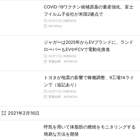
COVID-19ワクチン候補原薬の量産強化、富士
フイルム子会社が米国2拠点で
02月17日 06時30分
MONOist
ジャガーは2025年からEVブランドに、ランド
ローバーもEVやFCVで電動化推進
02月17日 06時00分
齊藤由希，MONOist
トヨタが地震の影響で稼働調整、9工場14ライ
ンで（追記あり）
02月17日 05時30分
齊藤由希，MONOist
2021年2月16日
呼気を用いて体脂肪の燃焼をモニタリングする
簡易な方法を開発