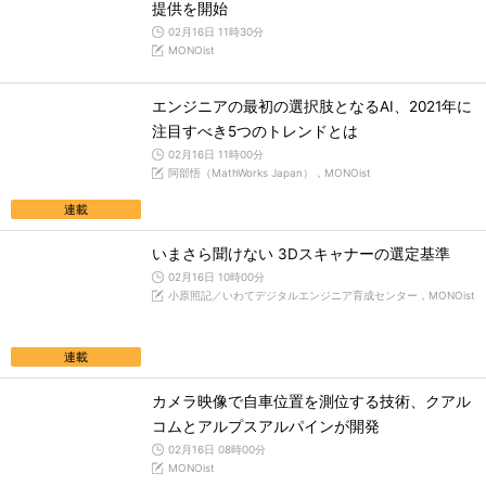
提供を開始
02月16日 11時30分
MONOist
エンジニアの最初の選択肢となるAI、2021年に
注目すべき5つのトレンドとは
02月16日 11時00分
阿部悟（MathWorks Japan），MONOist
連載
いまさら聞けない 3Dスキャナーの選定基準
02月16日 10時00分
小原照記／いわてデジタルエンジニア育成センター，MONOist
連載
カメラ映像で自車位置を測位する技術、クアル
コムとアルプスアルパインが開発
02月16日 08時00分
MONOist