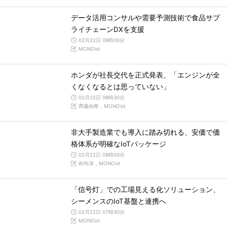
データ活用コンサルや需要予測技術で食品サプ
ライチェーンDXを支援
02月22日 09時00分
MONOist
ホンダが社長交代を正式発表、「エンジンが全
くなくなるとは思っていない」
02月22日 08時30分
齊藤由希，MONOist
非大手製造業でも導入に踏み切れる、安価で価
格体系が明確なIoTパッケージ
02月22日 08時00分
朴尚洙，MONOist
「信号灯」での工場見える化ソリューション、
シーメンスのIoT基盤と連携へ
02月22日 07時30分
MONOist