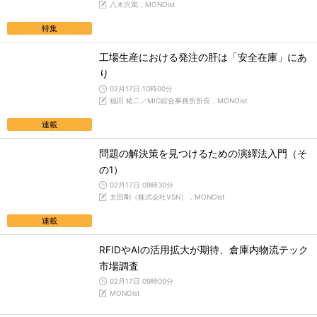
八木沢篤，MONOist
特集
工場生産における発注の肝は「安全在庫」にあ
り
02月17日 10時00分
福田 祐二／MIC綜合事務所所長，MONOist
連載
問題の解決策を見つけるための演繹法入門（そ
の1）
02月17日 09時30分
太田剛（株式会社VSN），MONOist
連載
RFIDやAIの活用拡大が期待、倉庫内物流テック
市場調査
02月17日 09時00分
MONOist