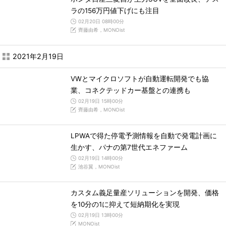
ラの156万円値下げにも注目
02月20日 08時00分
齊藤由希，MONOist
2021年2月19日
VWとマイクロソフトが自動運転開発でも協
業、コネクテッドカー基盤との連携も
02月19日 15時00分
齊藤由希，MONOist
LPWAで得た停電予測情報を自動で発電計画に
生かす、パナの第7世代エネファーム
02月19日 14時00分
池谷翼，MONOist
カスタム義足量産ソリューションを開発、価格
を10分の1に抑えて短納期化を実現
02月19日 13時00分
MONOist