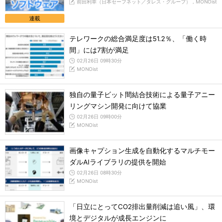
前田利幸（日本セーフネット／タレス・グループ），MONOist
連載
テレワークの総合満足度は51.2％、「働く時
間」には7割が満足
02月26日 09時30分
MONOist
独自の量子ビット間結合技術による量子アニー
リングマシン開発に向けて協業
02月26日 09時00分
MONOist
画像キャプション生成を自動化するマルチモー
ダルAIライブラリの提供を開始
02月26日 08時30分
MONOist
「日立にとってCO2排出量削減は追い風」、環
境とデジタルが成長エンジンに