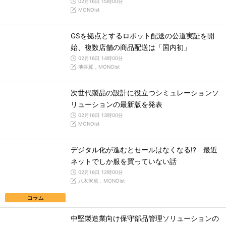
02月16日 15時00分
MONOist
GSを拠点とするロボット配送の公道実証を開
始、複数店舗の商品配送は「国内初」
02月16日 14時00分
池谷翼，MONOist
次世代製品の設計に役立つシミュレーションソ
リューションの最新版を発表
02月16日 13時00分
MONOist
デジタル化が進むとセールはなくなる!? 最近
ネットでしか服を買っていない話
02月16日 12時00分
八木沢篤，MONOist
コラム
中堅製造業向け保守部品管理ソリューションの