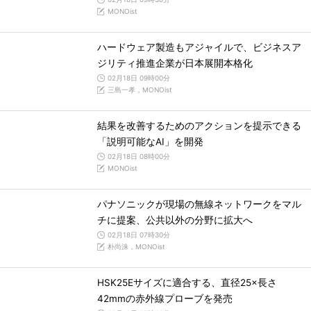
MONOist
ハードウェア製造もアジャイルで、ビジネスア
ジリティ推進企業が日本展開本格化
02月18日 09時00分
三島一孝，MONOist
結果を改善するためのアクションを提示できる
「説明可能なAI」を開発
02月18日 08時00分
MONOist
パナソニックが現場の無線ネットワークをマル
チに提案、公共以外の分野に拡大へ
02月18日 07時30分
朴尚洙，MONOist
HSK25Eサイズに適合する、直径25×長さ
42mmの赤外線プローブを発売