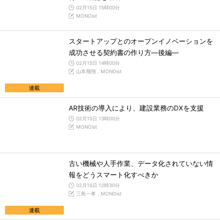
02月15日 15時00分
MONOist
スタートアップとのオープンイノベーションを
成功させる契約書の作り方―後編―
02月15日 14時00分
山本飛翔，MONOist
連載
AR技術の導入により、建設業務のDXを支援
02月15日 13時00分
MONOist
古い機械や人手作業、データ化されていない情
報をどうスマート化すべきか
02月15日 12時30分
三島一孝，MONOist
連載