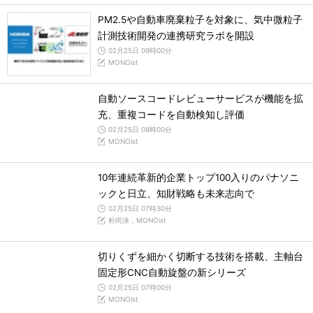
PM2.5や自動車廃棄粒子を対象に、気中微粒子
計測技術開発の連携研究ラボを開設
02月25日 09時00分
MONOist
自動ソースコードレビューサービスが機能を拡
充、重複コードを自動検知し評価
02月25日 08時00分
MONOist
10年連続革新的企業トップ100入りのパナソニ
ックと日立、知財戦略も未来志向で
02月25日 07時30分
朴尚洙，MONOist
切りくずを細かく切断する技術を搭載、主軸台
固定形CNC自動旋盤の新シリーズ
02月25日 07時00分
MONOist