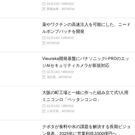
02月24日 16時00分
齊藤由希，MONOist
薬やワクチンの高速注入を可能にした、ニード
ルポンプパッチを開発
02月24日 15時00分
MONOist
Vieureka開発基盤にパナソニックi-PROのエッ
ジAIセキュリティカメラが新規対応
02月24日 14時00分
池谷翼，MONOist
大阪の町工場と一緒に作った組み立て式1人用
ミニコンロ「ペッタンコンロ」
02月24日 13時00分
八木沢篤，MONOist
クボタが食料や水の課題を解決する長期ビジョ
ン発表、2025年に営業利益3000億円へ