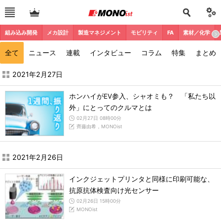
組み込み開発
メカ設計
製造マネジメント
モビリティ
FA
素材／化学
全て
ニュース
連載
インタビュー
コラム
特集
まとめ
2021年2月の記事一覧 - MONOist
2021年2月27日
ホンハイがEV参入、シャオミも？ 「私たち以
外」にとってのクルマとは
02月27日 08時00分
齊藤由希，MONOist
2021年2月26日
インクジェットプリンタと同様に印刷可能な、
抗原抗体検査向け光センサー
02月26日 15時00分
MONOist