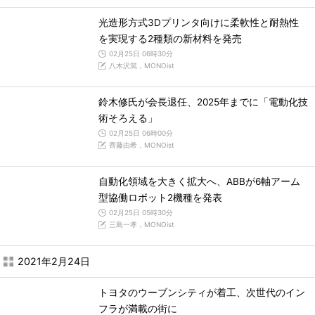
光造形方式3Dプリンタ向けに柔軟性と耐熱性
を実現する2種類の新材料を発売
02月25日 06時30分
八木沢篤，MONOist
鈴木修氏が会長退任、2025年までに「電動化技
術そろえる」
02月25日 06時00分
齊藤由希，MONOist
自動化領域を大きく拡大へ、ABBが6軸アーム
型協働ロボット2機種を発表
02月25日 05時30分
三島一孝，MONOist
2021年2月24日
トヨタのウーブンシティが着工、次世代のイン
フラが満載の街に