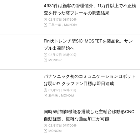
4931件は顧客の管理値外、11万件以上で不正検
査を行った曙ブレーキの調査結果
02月17日 08時30分
三島一孝，MONOist
Fin状トレンチ型SiC-MOSFETを製品化、サン
プル出荷開始へ
02月17日 08時00分
MONOist
パナソニック初のコミュニケーションロボット
は弱い!? クラファン目標は即日達成
02月17日 07時30分
朴尚洙，MONOist
同時5軸制御機能を搭載した主軸台移動形CNC
自動旋盤、複雑な曲面加工が可能
02月17日 07時00分
MONOist