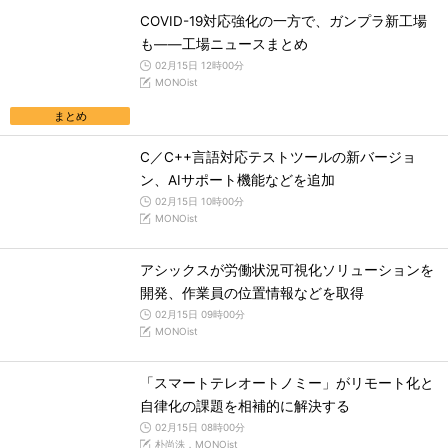
COVID-19対応強化の一方で、ガンプラ新工場
も――工場ニュースまとめ
02月15日 12時00分
MONOist
まとめ
C／C++言語対応テストツールの新バージョ
ン、AIサポート機能などを追加
02月15日 10時00分
MONOist
アシックスが労働状況可視化ソリューションを
開発、作業員の位置情報などを取得
02月15日 09時00分
MONOist
「スマートテレオートノミー」がリモート化と
自律化の課題を相補的に解決する
02月15日 08時00分
朴尚洙，MONOist