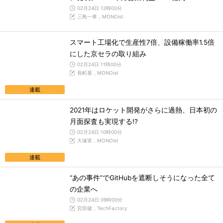
02月24日 12時00分
三島一孝，MONOist
スマート工場化で生産性7倍、設備稼働率1.5倍
にした京セラの取り組み
02月24日 11時00分
長町基，MONOist
連載
2021年はロケット開発がさらに過熱、日本初の
月面探査も実現する!?
02月24日 10時00分
大塚実，MONOist
連載
“あの事件”でGitHubを遮断しそうになった全て
の企業へ
02月24日 09時00分
宮田健，TechFactory