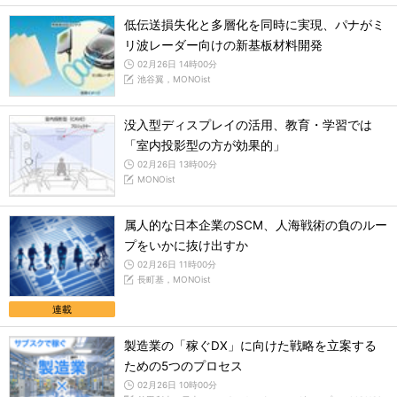
低伝送損失化と多層化を同時に実現、パナがミ
リ波レーダー向けの新基板材料開発
02月26日 14時00分
池谷翼，MONOist
没入型ディスプレイの活用、教育・学習では
「室内投影型の方が効果的」
02月26日 13時00分
MONOist
属人的な日本企業のSCM、人海戦術の負のルー
プをいかに抜け出すか
02月26日 11時00分
長町基，MONOist
連載
製造業の「稼ぐDX」に向けた戦略を立案する
ための5つのプロセス
02月26日 10時00分