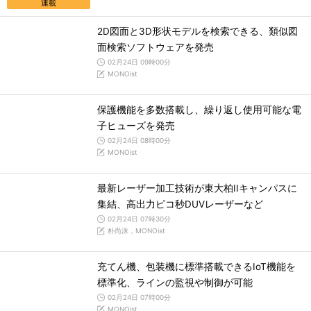
連載
2D図面と3D形状モデルを検索できる、類似図
面検索ソフトウェアを発売
02月24日 09時00分
MONOist
保護機能を多数搭載し、繰り返し使用可能な電
子ヒューズを発売
02月24日 08時00分
MONOist
最新レーザー加工技術が東大柏IIキャンパスに
集結、高出力ピコ秒DUVレーザーなど
02月24日 07時30分
朴尚洙，MONOist
充てん機、包装機に標準搭載できるIoT機能を
標準化、ラインの監視や制御が可能
02月24日 07時00分
MONOist