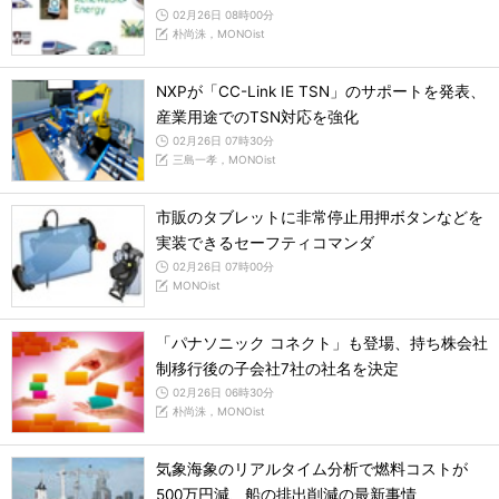
02月26日 08時00分
朴尚洙，MONOist
NXPが「CC-Link IE TSN」のサポートを発表、
産業用途でのTSN対応を強化
02月26日 07時30分
三島一孝，MONOist
市販のタブレットに非常停止用押ボタンなどを
実装できるセーフティコマンダ
02月26日 07時00分
MONOist
「パナソニック コネクト」も登場、持ち株会社
制移行後の子会社7社の社名を決定
02月26日 06時30分
朴尚洙，MONOist
気象海象のリアルタイム分析で燃料コストが
500万円減、船の排出削減の最新事情