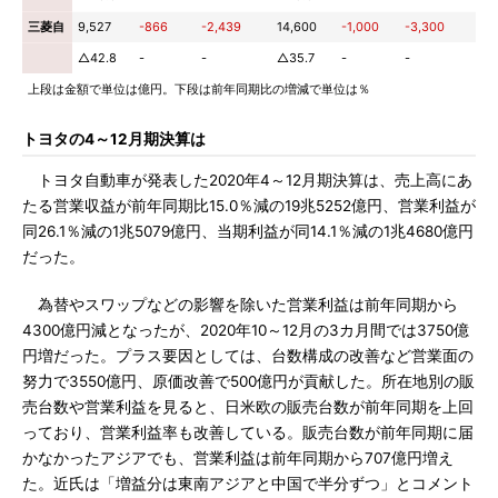
三菱自
9,527
-866
-2,439
14,600
-1,000
-3,300
△42.8
-
-
△35.7
-
-
上段は金額で単位は億円。下段は前年同期比の増減で単位は％
トヨタの4～12月期決算は
トヨタ自動車が発表した2020年4～12月期決算は、売上高にあ
たる営業収益が前年同期比15.0％減の19兆5252億円、営業利益が
同26.1％減の1兆5079億円、当期利益が同14.1％減の1兆4680億円
だった。
為替やスワップなどの影響を除いた営業利益は前年同期から
4300億円減となったが、2020年10～12月の3カ月間では3750億
円増だった。プラス要因としては、台数構成の改善など営業面の
努力で3550億円、原価改善で500億円が貢献した。所在地別の販
売台数や営業利益を見ると、日米欧の販売台数が前年同期を上回
っており、営業利益率も改善している。販売台数が前年同期に届
かなかったアジアでも、営業利益は前年同期から707億円増え
た。近氏は「増益分は東南アジアと中国で半分ずつ」とコメント