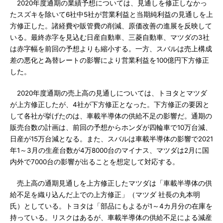
2020年度通期の業績予想については、見通しを修正しなかっ
たスズキを除いて6社中5社が営業利益と当期純利益の見通しを上
方修正した。諸経費や販管費の削減、原価改善の進展を反映して
いる。最終赤字を見込む日産自動車、三菱自動車、マツダの3社
は赤字幅を前回の予想よりも縮小する。一方、スバルは売上構成
差の悪化と為替レートの影響により営業利益を100億円下方修正
した。
2020年度通期の売上高の見通しについては、トヨタとマツダ
が上方修正したが、4社が下方修正となった。下方修正の要因と
して各社が挙げたのは、車載半導体の供給不足の影響だ。通期の
販売台数の計画は、前回の予想からホンダが四輪車で10万台減、
日産が15万台減となる。また、スバルは車載半導体の影響で2021
年1～3月の生産台数が4万8000台のマイナス、マツダは2月に国
内外で7000台の影響が出ることを想定して対応する。
売上高の通期見通しを上方修正したマツダは「車載半導体の供
給不足を織り込んだ上での上方修正」（マツダ 社長の丸本明
氏）としている。トヨタは「部品にもよるが1～4カ月分の在庫を
持っている。リスクはあるが、車載半導体の供給不足による減産