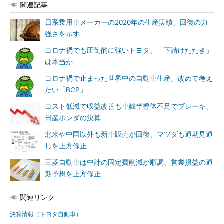
関連記事
日系乗用車メーカーの2020年の生産実績、回復の力
強さを示す
コロナ禍でも圧倒的に強いトヨタ、「下請けたたき」
は本当か
コロナ禍で止まった世界中の自動車生産、改めて考え
たい「BCP」
コスト低減で収益改善も車載半導体不足でブレーキ、
日産ホンダの決算
北米や中国以外も新車販売が回復、マツダも通期見通
しを上方修正
三菱自動車は中計の固定費削減が順調、営業損益の通
期予想を上方修正
関連リンク
決算情報（トヨタ自動車）