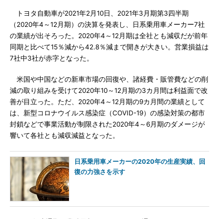
トヨタ自動車が2021年2月10日、2021年3月期第3四半期
（2020年4～12月期）の決算を発表し、日系乗用車メーカー7社
の業績が出そろった。2020年4～12月期は全社とも減収だが前年
同期と比べて15％減から42.8％減まで開きが大きい。営業損益は
7社中3社が赤字となった。
米国や中国などの新車市場の回復や、諸経費・販管費などの削
減の取り組みを受けて2020年10～12月期の3カ月間は利益面で改
善が目立った。ただ、2020年4～12月期の9カ月間の業績として
は、新型コロナウイルス感染症（COVID-19）の感染対策の都市
封鎖などで事業活動が制限された2020年4～6月期のダメージが
響いて各社とも減収減益となった。
日系乗用車メーカーの2020年の生産実績、回
復の力強さを示す