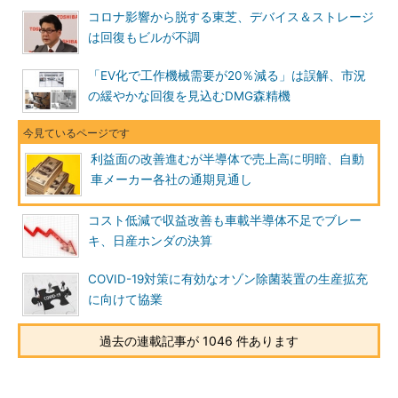
コロナ影響から脱する東芝、デバイス＆ストレージ
は回復もビルが不調
「EV化で工作機械需要が20％減る」は誤解、市況
の緩やかな回復を見込むDMG森精機
利益面の改善進むが半導体で売上高に明暗、自動
車メーカー各社の通期見通し
コスト低減で収益改善も車載半導体不足でブレー
キ、日産ホンダの決算
COVID-19対策に有効なオゾン除菌装置の生産拡充
に向けて協業
過去の連載記事が 1046 件あります