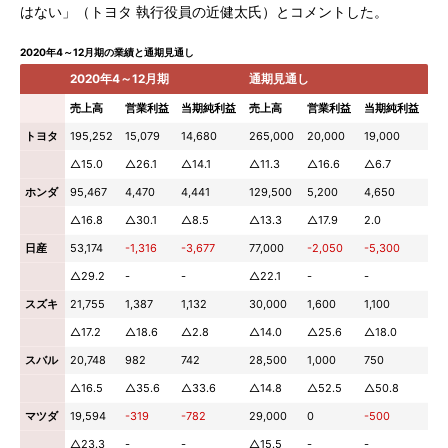
はない」（トヨタ 執行役員の近健太氏）とコメントした。
2020年4～12月期の業績と通期見通し
2020年4～12月期
通期見通し
売上高
営業利益
当期純利益
売上高
営業利益
当期純利益
トヨタ
195,252
15,079
14,680
265,000
20,000
19,000
△15.0
△26.1
△14.1
△11.3
△16.6
△6.7
ホンダ
95,467
4,470
4,441
129,500
5,200
4,650
△16.8
△30.1
△8.5
△13.3
△17.9
2.0
日産
53,174
-1,316
-3,677
77,000
-2,050
-5,300
△29.2
-
-
△22.1
-
-
スズキ
21,755
1,387
1,132
30,000
1,600
1,100
△17.2
△18.6
△2.8
△14.0
△25.6
△18.0
スバル
20,748
982
742
28,500
1,000
750
△16.5
△35.6
△33.6
△14.8
△52.5
△50.8
マツダ
19,594
-319
-782
29,000
0
-500
△23.3
-
-
△15.5
-
-