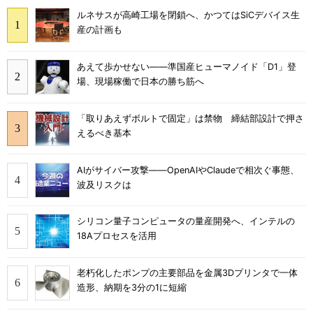
ルネサスが高崎工場を閉鎖へ、かつてはSiCデバイス生
産の計画も
あえて歩かせない――準国産ヒューマノイド「D1」登
場、現場稼働で日本の勝ち筋へ
「取りあえずボルトで固定」は禁物 締結部設計で押さ
えるべき基本
AIがサイバー攻撃――OpenAIやClaudeで相次ぐ事態、
波及リスクは
シリコン量子コンピュータの量産開発へ、インテルの
18Aプロセスを活用
老朽化したポンプの主要部品を金属3Dプリンタで一体
造形、納期を3分の1に短縮