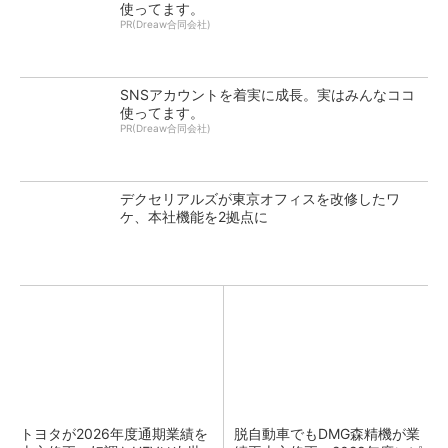
使ってます。
PR(Dreaw合同会社)
SNSアカウントを着実に成長。実はみんなココ
使ってます。
PR(Dreaw合同会社)
デクセリアルズが東京オフィスを改修したワ
ケ、本社機能を2拠点に
トヨタが2026年度通期業績を
脱自動車でもDMG森精機が業