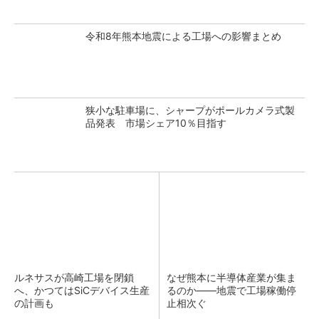
令和8年熊本地震による工場への影響まとめ
狭小な駐車場に、シャープがポールカメラ式製
品発表 市場シェア10％目指す
ルネサスが高崎工場を閉鎖
なぜ熊本に半導体産業が集ま
へ、かつてはSiCデバイス生産
るのか――地震で工場稼働停
の計画も
止相次ぐ