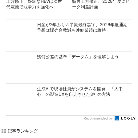
上方修正、好調なHEVは次世
績再上方修正、2028年度にピ
代電池で競争力を強化へ
ーク利益計画
日産が2年ぶり四半期最終黒字、2026年度通期
予想は販売台数減も連結業績は維持
幾何公差の基準「データム」を理解しよう
生成AIで現場社員がシステムを開発 「人中
心」の製造DXを自走させた3社の方法
Recommended by
記事ランキング