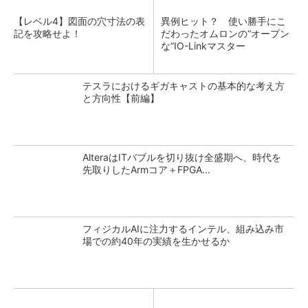
【レベル4】図面の穴寸法の表
異例ヒット？ 使い勝手にこ
記を攻略せよ！
だわったオムロンの“オープン
な”IO-Linkマスター
テスラにおけるギガキャストの基本的な考え方
と方向性【前編】
AlteraはITバブルを切り抜け全盛期へ、時代を
先取りしたArmコア＋FPGA...
フィジカルAIに注力するインテル、組み込み市
場での約40年の実績を生かせるか