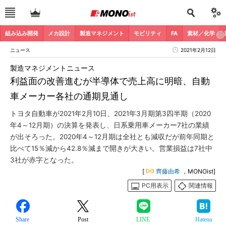
組み込み開発
メカ設計
製造マネジメント
モビリティ
FA
素材／化学
ニュース
2021年2月12日
製造マネジメントニュース
利益面の改善進むが半導体で売上高に明暗、自動
車メーカー各社の通期見通し
トヨタ自動車が2021年2月10日、2021年3月期第3四半期（2020
年4～12月期）の決算を発表し、日系乗用車メーカー7社の業績
が出そろった。2020年4～12月期は全社とも減収だが前年同期と
比べて15％減から42.8％減まで開きが大きい。営業損益は7社中
3社が赤字となった。
[
齊藤由希
，MONOist]
PC用表示
関連情報
Share
Post
LINE
Hatena