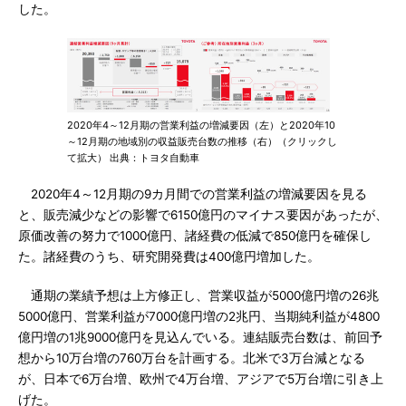
した。
2020年4～12月期の営業利益の増減要因（左）と2020年10
～12月期の地域別の収益販売台数の推移（右）（クリックし
て拡大） 出典：トヨタ自動車
2020年4～12月期の9カ月間での営業利益の増減要因を見る
と、販売減少などの影響で6150億円のマイナス要因があったが、
原価改善の努力で1000億円、諸経費の低減で850億円を確保し
た。諸経費のうち、研究開発費は400億円増加した。
通期の業績予想は上方修正し、営業収益が5000億円増の26兆
5000億円、営業利益が7000億円増の2兆円、当期純利益が4800
億円増の1兆9000億円を見込んでいる。連結販売台数は、前回予
想から10万台増の760万台を計画する。北米で3万台減となる
が、日本で6万台増、欧州で4万台増、アジアで5万台増に引き上
げた。