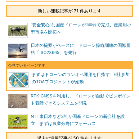
新しい連載記事が 71 件あります
“安全安心”な国産ドローンが1年弱で完成、産業用小
型市場を開拓へ
日本の提案がベースに、ドローン操縦訓練の国際規
格「ISO23665」を発行
まずはドローンのワンオペ運用を目指す、6社参加
のTOAプロジェクトが始動
RTK-GNSSを利用し、ドローンが自動でピンポイン
ト着陸できるシステムを開発
NTT東日本など3社が国産ドローンの新会社を設
立、まずは農業分野にフォーカス
過去の連載記事が 50 件あります