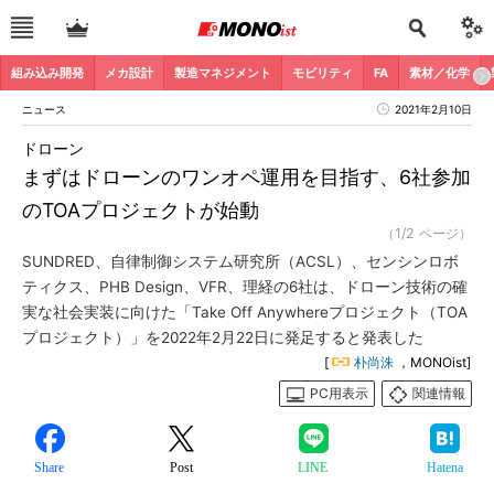
組み込み開発
メカ設計
製造マネジメント
モビリティ
FA
素材／化学
ニュース
2021年2月10日
ドローン
まずはドローンのワンオペ運用を目指す、6社参加
のTOAプロジェクトが始動
（1/2 ページ）
SUNDRED、自律制御システム研究所（ACSL）、センシンロボ
ティクス、PHB Design、VFR、理経の6社は、ドローン技術の確
実な社会実装に向けた「Take Off Anywhereプロジェクト（TOA
プロジェクト）」を2022年2月22日に発足すると発表した
[
朴尚洙
，MONOist]
PC用表示
関連情報
Share
Post
LINE
Hatena