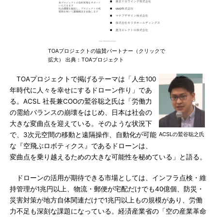
TOAプロジェクトの協賛パートナー（クリックで
拡大） 出典：TOAプロジェクト
TOAプロジェクトで掲げるテーマは「人生100
年時代に人々を幸せにするドローン作り」であ
る。ACSL 社長兼COOの鷲谷聡之氏は「労働力
の需給バランスの崩壊をはじめ、日本は社会の
大きな変曲点を迎えている。そのような状況下
で、3次元空間の移動と遠隔操作、自動化が可能
ACSLの鷲谷聡之氏
な『空飛ぶロボティクス』であるドローンは、
変曲点を乗り越えるための大きな可能性を秘めている」と語る。
ドローンの活用が期待できる市場としては、インフラ点検・維
持管理が1兆円以上、物流・郵便が宅配だけでも40億個、防災・
災害対策が地方自体関連だけで1兆円以上もの規模があり、労働
力不足も深刻な課題になっている。経済産業省の「空の産業革命