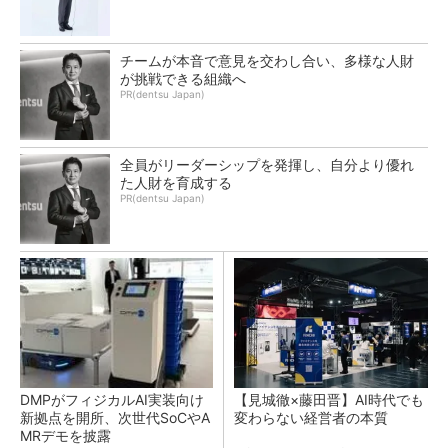
チームが本音で意見を交わし合い、多様な人財
が挑戦できる組織へ
PR(dentsu Japan)
全員がリーダーシップを発揮し、自分より優れ
た人財を育成する
PR(dentsu Japan)
DMPがフィジカルAI実装向け
【見城徹×藤田晋】AI時代でも
新拠点を開所、次世代SoCやA
変わらない経営者の本質
MRデモを披露