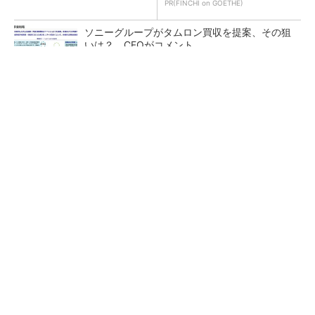
PR(FINCHI on GOETHE)
ソニーグループがタムロン買収を提案、その狙
いは？ CFOがコメント
フィジカルAI時代のロボティクス新標準、安全
性は「後付け」でなく「設計の核心」
顧客の要望をうのみにするな 分析まひを抜け
出す「超上流のプロトタイピング」