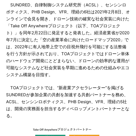
SUNDRED、自律制御システム研究所（ACSL）、センシンロ
ボティクス、PHB Design、VFR、理経の6社は2021年2月8日、オ
ンラインで会見を開き、ドローン技術の確実な社会実装に向けた
「Take Off Anywhereプロジェクト（以下、TOAプロジェク
ト）」を同年2月22日に発足すると発表した。経済産業省が2020
年7月に決定した「空の産業革命に向けたロードマップ2020」で
は、2022年に有人地帯上空での目視外飛行を可能にする法整備
を行う方針が示されており、TOAプロジェクトではドローン単体
のハードウェア開発にとどまらない、ドローンの効率的な運用が
可能なシステムなど社会実装を早期に進めるための仕組みやエコ
システム構築を目指す。
TOAプロジェクトでは、“新産業アクセラレーター”を掲げる
SUNDREDが参加企業の共創を加速する共創パートナーを務め、
ACSL、センシンロボティクス、PHB Design、VFR、理経の5社
は、開発の実務面を担当するディベロップメントパートナーとな
る。