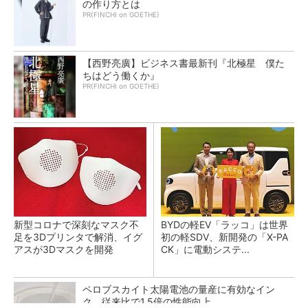
の作り方とは
PR(FINCHI on GOETHE)
【西野亮廣】ビジネス書最新刊『北極星 僕た
ちはどう働くか』
PR(FINCHI on GOETHE)
新型コロナで深刻なマスク不
BYDの軽EV「ラッコ」は世界
足を3Dプリンタで解消、イグ
初の軽SDV、新開発の「X-PA
アスが3Dマスクを開発
CK」に電動システ...
ペロブスカイト太陽電池の量産に有効なイン
ク、従来比で1.5倍の性能向上