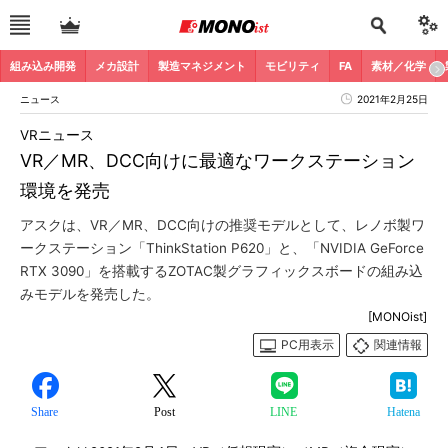
組み込み開発
メカ設計
製造マネジメント
モビリティ
FA
素材／化学
ニュース
2021年2月25日
VRニュース
VR／MR、DCC向けに最適なワークステーション
環境を発売
アスクは、VR／MR、DCC向けの推奨モデルとして、レノボ製ワ
ークステーション「ThinkStation P620」と、「NVIDIA GeForce
RTX 3090」を搭載するZOTAC製グラフィックスボードの組み込
みモデルを発売した。
[MONOist]
PC用表示
関連情報
Share
Post
LINE
Hatena