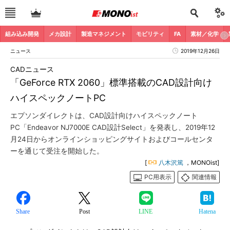
組み込み開発
メカ設計
製造マネジメント
モビリティ
FA
素材／化学
ニュース
2019年12月26日
CADニュース
「GeForce RTX 2060」標準搭載のCAD設計向け
ハイスペックノートPC
エプソンダイレクトは、CAD設計向けハイスペックノート
PC「Endeavor NJ7000E CAD設計Select」を発表し、2019年12
月24日からオンラインショッピングサイトおよびコールセンタ
ーを通じて受注を開始した。
[
八木沢篤
，MONOist]
PC用表示
関連情報
Share
Post
LINE
Hatena