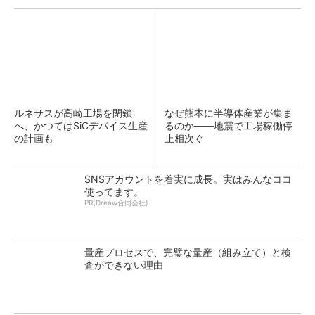
ルネサスが高崎工場を閉鎖
なぜ熊本に半導体産業が集ま
へ、かつてはSiCデバイス生産
るのか――地震で工場稼働停
の計画も
止相次ぐ
SNSアカウントを着実に成長。実はみんなココ
使ってます。
PR(Dreaw合同会社)
量産プロセスで、完璧な量産（組み立て）と検
査ができない理由