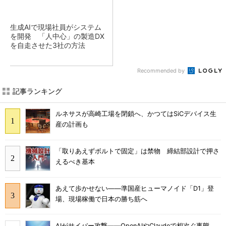
生成AIで現場社員がシステム
を開発 「人中心」の製造DX
を自走させた3社の方法
Recommended by
記事ランキング
ルネサスが高崎工場を閉鎖へ、かつてはSiCデバイス生
産の計画も
「取りあえずボルトで固定」は禁物 締結部設計で押さ
えるべき基本
あえて歩かせない――準国産ヒューマノイド「D1」登
場、現場稼働で日本の勝ち筋へ
AIがサイバー攻撃――OpenAIやClaudeで相次ぐ事態、