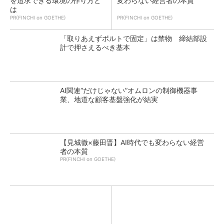
を追求できる環境の作り方と
変わらない経営者の本質
は
PR(FINCHI on GOETHE)
PR(FINCHI on GOETHE)
「取りあえずボルトで固定」は禁物 締結部設
計で押さえるべき基本
AI関連“だけじゃない”オムロンの制御機器事
業、地道な顧客基盤強化が結実
【見城徹×藤田晋】AI時代でも変わらない経営
者の本質
PR(FINCHI on GOETHE)