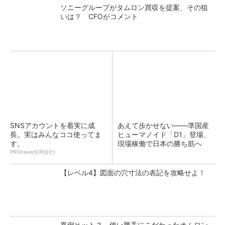
ソニーグループがタムロン買収を提案、その狙
いは？ CFOがコメント
SNSアカウントを着実に成
あえて歩かせない――準国産
長。実はみんなココ使ってま
ヒューマノイド「D1」登場、
す。
現場稼働で日本の勝ち筋へ
PR(Dreaw合同会社)
【レベル4】図面の穴寸法の表記を攻略せよ！
異例ヒット？ 使い勝手にこだわったオムロン