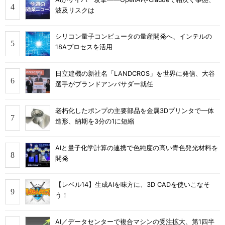
波及リスクは
シリコン量子コンピュータの量産開発へ、インテルの
18Aプロセスを活用
日立建機の新社名「LANDCROS」を世界に発信、大谷
選手がブランドアンバサダー就任
老朽化したポンプの主要部品を金属3Dプリンタで一体
造形、納期を3分の1に短縮
AIと量子化学計算の連携で色純度の高い青色発光材料を
開発
【レベル14】生成AIを味方に、3D CADを使いこなそ
う！
AI／データセンターで複合マシンの受注拡大、第1四半