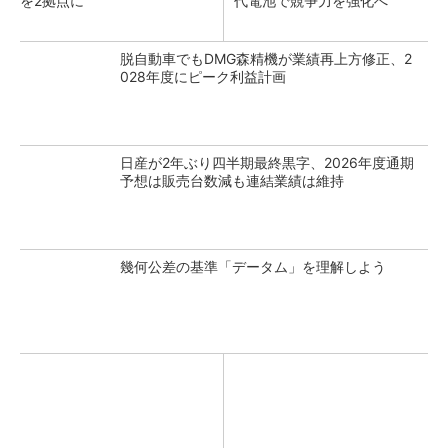
を2拠点に
代電池で競争力を強化へ
脱自動車でもDMG森精機が業績再上方修正、2
028年度にピーク利益計画
日産が2年ぶり四半期最終黒字、2026年度通期
予想は販売台数減も連結業績は維持
幾何公差の基準「データム」を理解しよう