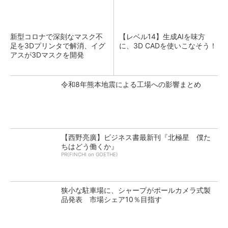
新型コロナで深刻なマスク不
【レベル14】生成AIを味方
足を3Dプリンタで解消、イグ
に、3D CADを使いこなそう！
アスが3Dマスクを開発
令和8年熊本地震による工場への影響まとめ
【西野亮廣】ビジネス書最新刊『北極星 僕た
ちはどう働くか』
PR(FINCHI on GOETHE)
狭小な駐車場に、シャープがポールカメラ式製
品発表 市場シェア10％目指す