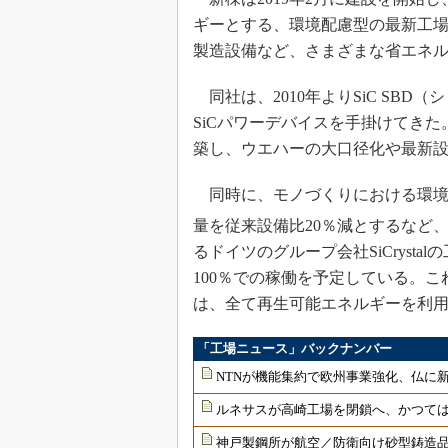
ギーとする、環境配慮型の最新工
製造設備など、さまざまな省エネ
同社は、2010年よりSiC SBD（
SiCパワーデバイスを手掛けてき
築し、ウエハーの大口径化や最新
同時に、モノづくりにおける環境
量を従来設備比20％減とするなど
るドイツのグループ会社SiCryst
100％での稼働を予定している。こ
は、全て再生可能エネルギーを利
「工場ニュース」バックナンバー
NTNが機能集約で欧州事業強化、仏に
ルネサスが高崎工場を閉鎖へ、かつては
神戸製鋼所が航空／防衛向け砂型鋳造品