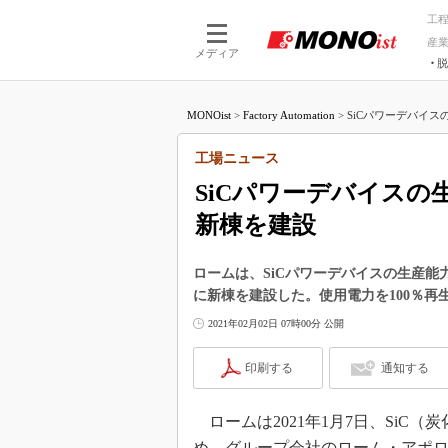
工
産
メディア
脱
つながる技術
AI×技術
MONOist
>
Factory Automation
>
SiCパワーデバイス
つながる工場
AI×設備
つながるサービ
Physical
工場ニュース
SiCパワーデバイス
新棟を建設
ロームは、SiCパワーデバイスの生産
に新棟を建設した。使用電力を100％
2021年02月02日 07時00分 公開
印刷する
通知する
ロームは2021年1月7日、SiC
め、グループ会社のローム・アポ