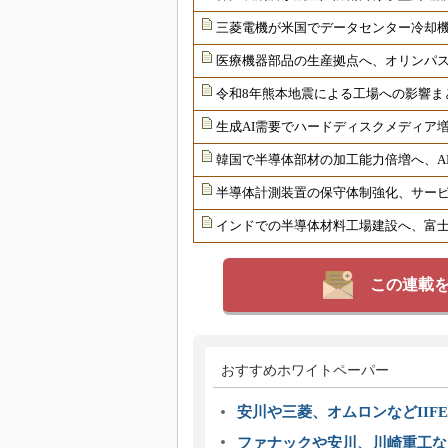
三菱電機が米国でデータセンター冷却
医療機器部品の生産拠点へ、オリンパ
令和8年熊本地震による工場への影響ま
生成AI需要でハードディスクメディア増
韓国で半導体部材の加工能力倍増へ、AI
半導体計測装置の保守体制強化、サー
インドでの半導体材料工場建設へ、富士
この連載
おすすめホワイトペーパー
安川や三菱、オムロンなどIIFE
ファナックや安川、川崎重工な