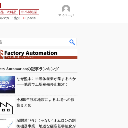
薬品・衣料品
中小製造業
マイページ
ルマガ
告知
Special
tory Automationの記事ランキング
なぜ熊本に半導体産業が集まるのか
――地震で工場稼働停止相次ぐ
令和8年熊本地震による工場への影
響まとめ
AI関連“だけじゃない”オムロンの制
御機器事業、地道な顧客基盤強化が