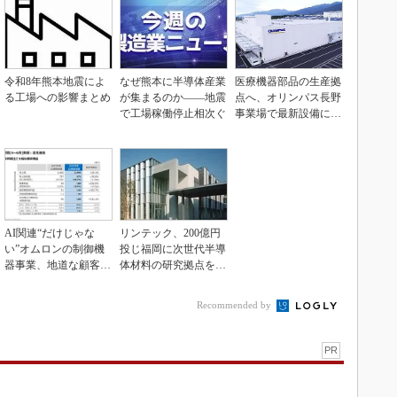
令和8年熊本地震によ
なぜ熊本に半導体産業
医療機器部品の生産拠
る工場への影響まとめ
が集まるのか――地震
点へ、オリンパス長野
で工場稼働停止相次ぐ
事業場で最新設備に機
能集約
AI関連“だけじゃな
リンテック、200億円
い”オムロンの制御機
投じ福岡に次世代半導
器事業、地道な顧客基
体材料の研究拠点を開
盤強化が結実
設
Recommended by
PR
」