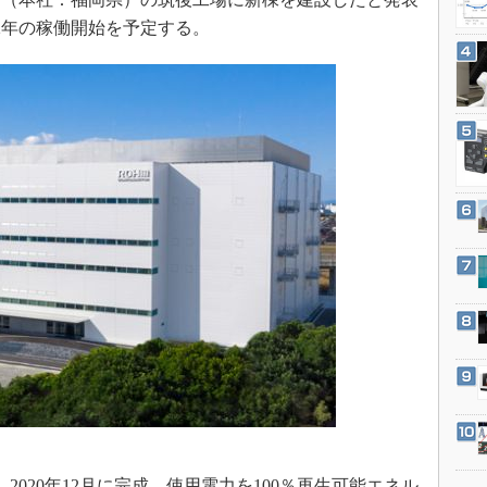
3Dプリンタ
産業オープンネット展
2年の稼働開始を予定する。
デジタルツインとCAE
S＆OP
インダストリー4.0
イノベーション
製造業ビッグデータ
メイドインジャパン
植物工場
知財マネジメント
海外生産
グローバル設計・開発
制御セキュリティ
新型コロナへの対応
2020年12月に完成。使用電力を100％再生可能エネル