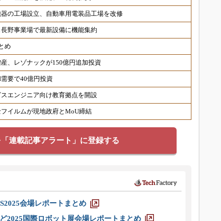
機器の工場設立、自動車用電装品工場を改修
ス長野事業場で最新設備に機能集約
とめ
産、レゾナックが150億円追加投資
需要で40億円投資
ビスエンジニア向け教育拠点を開設
フイルムが現地政府とMoU締結
を「連載記事アラート」に登録する
S2025会場レポートまとめ
ど2025国際ロボット展会場レポートまとめ