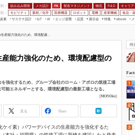
程別：
組み込み開発
メカ設計
製造マネジメント
物流
R＆D
キャリア
FA
業別：
モビリティ
素材／化学
医療機器
ロボット
電機
産業機械
食品・
炭素
サステナ設計
エッジ逆襲
品質
展示会
特集
メ
IoT
AI
ebook
伝承
組み込み開発
CEATEC
読者調査まとめ
編集後記
の生産能力強化のため、環境配慮...
JIMTOF
保全
メカ設計
つながるクルマ
組込み/エッジ コンピューティング
ス
 AI
製造マネジメント
5G
展＆IoT/5Gソリューション展
VR／AR
FA
の生産能力強化のため、環境配慮型の
IIFES
モビリティ
フィールドサービス
国際ロボット展
素材／化学
FPGA
Fac
ジャパンモビリティショー
組み込み画像技術
能力を強化するため、グループ会社のローム・アポロの筑後工場
TECHNO-FRONTIER
再生可能エネルギーとする、環境配慮型の最新工場となる。
組み込みモデリング
人テク展
[
MONOist
]
Windows Embedded
スマート工場EXPO
車載ソフト開発
見る
Share
EdgeTech+
ISO26262
日本ものづくりワールド
（炭化ケイ素）パワーデバイスの生産能力を強化するた
無償設計ツール
AUTOMOTIVE WORLD
ロ（本社：福岡県）の筑後工場に新棟を建設したと発表