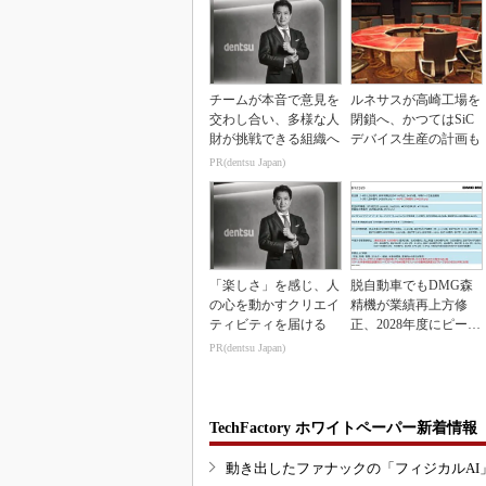
チームが本音で意見を
ルネサスが高崎工場を
交わし合い、多様な人
閉鎖へ、かつてはSiC
財が挑戦できる組織へ
デバイス生産の計画も
PR(dentsu Japan)
「楽しさ」を感じ、人
脱自動車でもDMG森
の心を動かすクリエイ
精機が業績再上方修
ティビティを届ける
正、2028年度にピーク
利益計画
PR(dentsu Japan)
TechFactory ホワイトペーパー新着情報
動き出したファナックの「フィジカルAI