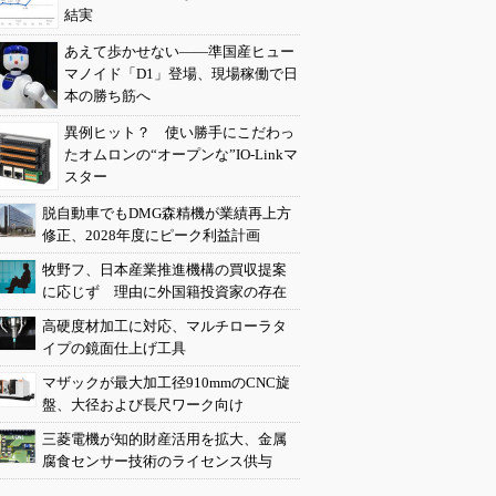
結実
あえて歩かせない――準国産ヒュー
マノイド「D1」登場、現場稼働で日
本の勝ち筋へ
異例ヒット？ 使い勝手にこだわっ
たオムロンの“オープンな”IO-Linkマ
スター
脱自動車でもDMG森精機が業績再上方
修正、2028年度にピーク利益計画
牧野フ、日本産業推進機構の買収提案
に応じず 理由に外国籍投資家の存在
高硬度材加工に対応、マルチローラタ
イプの鏡面仕上げ工具
マザックが最大加工径910mmのCNC旋
盤、大径および長尺ワーク向け
三菱電機が知的財産活用を拡大、金属
腐食センサー技術のライセンス供与