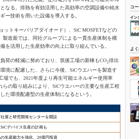
コー
場となる。排熱を有効活用した高効率の空調設備や純水
ルギー技術を用いた設備を導入する。
イン
ショットキーバリアダイオード）、SiC MOSFETなどの
た。製造面では、同社グループによる一貫生産体制を構
設備を活用した生産効率の向上に取り組んでいる。
よく
負荷の軽減に努めており、筑後工場の新棟もCO
排出
2
、環境に配慮した。さらに今後、SiCウエハーを製造す
alの工場でも、2021年度より再生可能エネルギー使用率
れらの取り組みにより、SiCウエハーの主要な生産工程
用した環境配慮型の生産体制になるという。
新社屋と研究開発センターを開設
SiCデバイス生産の計画も
の生産能力を強化、20億円投資