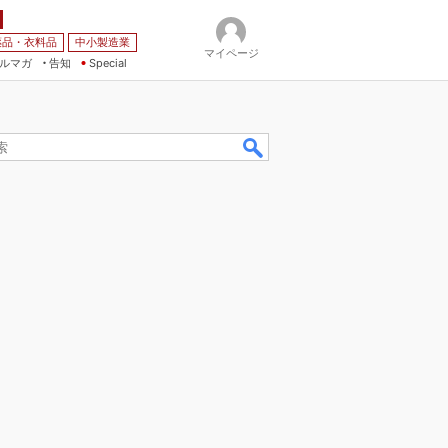
薬品・衣料品
中小製造業
マイページ
ルマガ
告知
Special