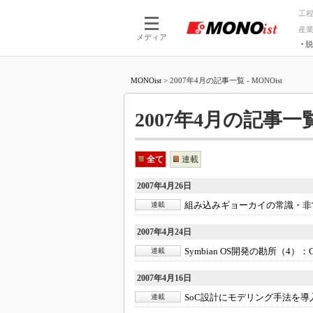
工
産
メディア
脱
つながる技術
AI×技術
MONOist
>
2007年4月の記事一覧 - MONOist
つながる工場
AI×設備
つながるサービ
Physical
2007年4月の記事一覧 
全て
連載
2007年4月26日
組み込みギョーカイの常識・非
連載
2007年4月24日
Symbian OS開発の勘所（4）：
連載
2007年4月16日
SoC設計にモデリング手法を導
連載