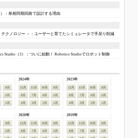
3Dプリンタ
産業オープンネット展
デジタルツインとCAE
4）：
単相同期回路で設計する理由
S＆OP
インダストリー4.0
・テクノロジー －：
ユーザーと育てたシミュレータで手戻り削減
イノベーション
製造業ビッグデータ
 Studio（3）：
ついに始動！ Robotics Studioでロボット制御
メイドインジャパン
植物工場
知財マネジメント
2024年
2023年
9月
12月
11月
10月
9月
12月
11月
10月
9月
海外生産
5月
8月
7月
6月
5月
8月
7月
6月
5月
グローバル設計・開発
1月
4月
3月
2月
1月
4月
3月
2月
1月
制御セキュリティ
2020年
2019年
新型コロナへの対応
9月
12月
11月
10月
9月
12月
11月
10月
9月
5月
8月
7月
6月
5月
8月
7月
6月
5月