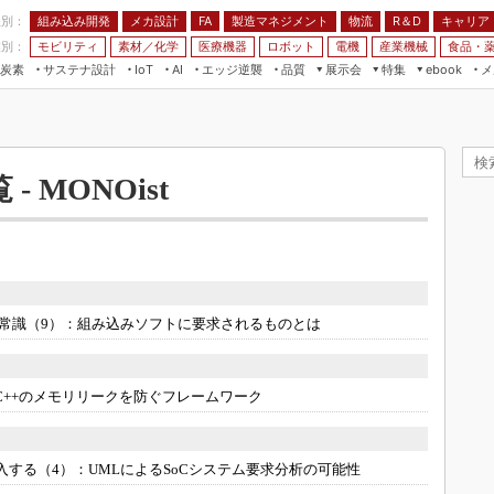
程別：
組み込み開発
メカ設計
製造マネジメント
物流
R＆D
キャリア
FA
業別：
モビリティ
素材／化学
医療機器
ロボット
電機
産業機械
食品・
炭素
サステナ設計
エッジ逆襲
品質
展示会
特集
メ
IoT
AI
ebook
伝承
組み込み開発
CEATEC
読者調査まとめ
編集後記
JIMTOF
保全
メカ設計
つながるクルマ
組込み/エッジ コンピューティング
ス
 AI
製造マネジメント
5G
展＆IoT/5Gソリューション展
- MONOist
VR／AR
FA
IIFES
モビリティ
フィールドサービス
国際ロボット展
素材／化学
FPGA
ジャパンモビリティショー
組み込み画像技術
TECHNO-FRONTIER
常識（9）：
組み込みソフトに要求されるものとは
組み込みモデリング
人テク展
Windows Embedded
スマート工場EXPO
C++のメモリリークを防ぐフレームワーク
車載ソフト開発
EdgeTech+
ISO26262
日本ものづくりワールド
無償設計ツール
入する（4）：
UMLによるSoCシステム要求分析の可能性
AUTOMOTIVE WORLD